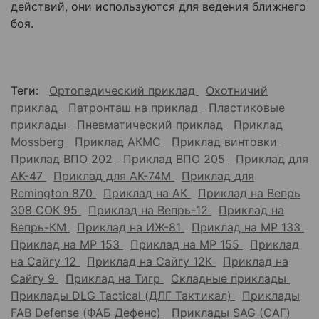
действий, они используются для ведения ближнего
боя.
Теги:
Ортопедический приклад
Охотничий
приклад
Патронташ на приклад
Пластиковые
приклады
Пневматический приклад
Приклад
Mossberg
Приклад АКМС
Приклад винтовки
Приклад ВПО 202
Приклад ВПО 205
Приклад для
АК-47
Приклад для АК-74М
Приклад для
Remington 870
Приклад на АК
Приклад на Вепрь
308 СОК 95
Приклад на Вепрь-12
Приклад на
Вепрь-КМ
Приклад на ИЖ-81
Приклад на МР 133
Приклад на МР 153
Приклад на МР 155
Приклад
на Сайгу 12
Приклад на Сайгу 12К
Приклад на
Сайгу 9
Приклад на Тигр
Складные приклады
Приклады DLG Tactical (ДЛГ Тактикал)
Приклады
FAB Defense (ФАБ Дефенс)
Приклады SAG (САГ)