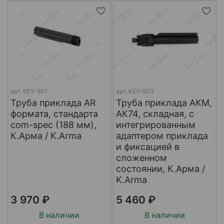
арт.
KEY-501
арт.
KEY-503
Труба приклада AR
Труба приклада АКМ,
формата, стандарта
АК74, складная, с
com-spec (188 мм),
интегрированным
К.Арма / K.Arma
адаптером приклада
и фиксацией в
сложенном
состоянии, К.Арма /
K.Arma
3 970 ₽
5 460 ₽
В наличии
В наличии