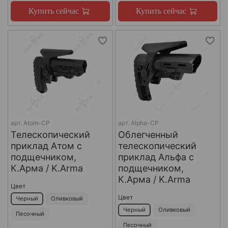
Купить сейчас
Купить сейчас
арт.
Atom-CP
арт.
Alpha-CP
Телескопический
Облегченный
приклад Атом с
телескопический
подщечником,
приклад Альфа с
К.Арма / K.Arma
подщечником,
К.Арма / K.Arma
Цвет
Цвет
Черный
Оливковый
Черный
Оливковый
Песочный
Песочный