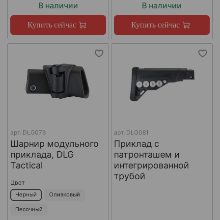
В наличии
В наличии
Купить сейчас
Купить сейчас
арт.
DLG076
арт.
DLG081
Шарнир модульного
Приклад с
приклада, DLG
патронташем и
Tactical
интегрированной
трубой
Цвет
Черный
Оливковый
Песочный