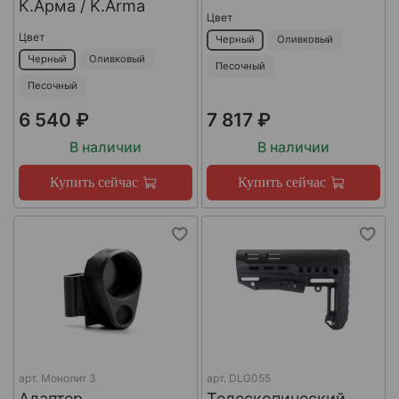
К.Арма / K.Arma
Цвет
Цвет
Черный
Оливковый
Черный
Оливковый
Песочный
Песочный
6 540 ₽
7 817 ₽
В наличии
В наличии
Купить сейчас
Купить сейчас
арт.
Монолит 3
арт.
DLG055
Адаптер
Телескопический