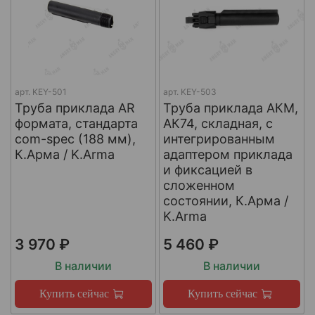
арт.
KEY-501
арт.
KEY-503
Труба приклада AR
Труба приклада АКМ,
формата, стандарта
АК74, складная, с
com-spec (188 мм),
интегрированным
К.Арма / K.Arma
адаптером приклада
и фиксацией в
сложенном
состоянии, К.Арма /
K.Arma
3 970 ₽
5 460 ₽
В наличии
В наличии
Купить сейчас
Купить сейчас