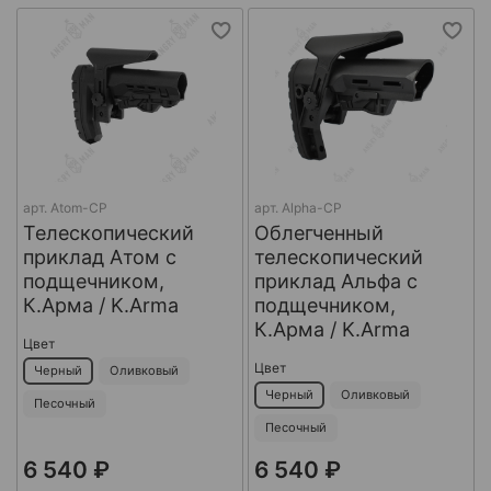
арт.
Atom-CP
арт.
Alpha-CP
Телескопический
Облегченный
приклад Атом с
телескопический
подщечником,
приклад Альфа с
К.Арма / K.Arma
подщечником,
К.Арма / K.Arma
Цвет
Цвет
Черный
Оливковый
Черный
Оливковый
Песочный
Песочный
6 540 ₽
6 540 ₽