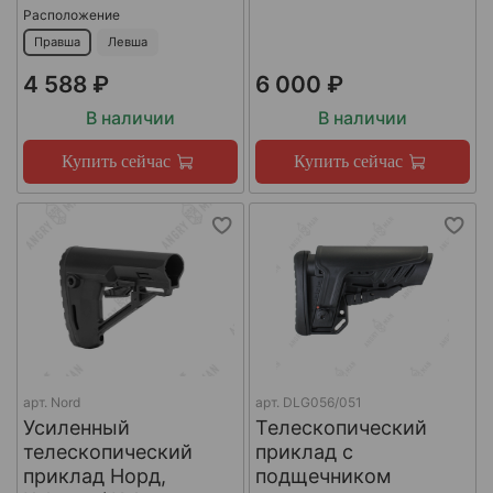
Расположение
Правша
Левша
4 588 ₽
6 000 ₽
В наличии
В наличии
Купить сейчас
Купить сейчас
арт.
Nord
арт.
DLG056/051
Усиленный
Телескопический
телескопический
приклад с
приклад Норд,
подщечником