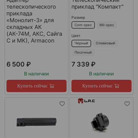
телескопического
приклад "Компакт"
приклада
Размер
«Монолит-3» для
Com-spec
Mil-spec
складных АК
(АК-74М, АКС, Сайга
Цвет
С и МК), Armacon
Черный
Оливковый
Песочный
6 500 ₽
7 339 ₽
В наличии
В наличии
Купить сейчас
Купить сейчас