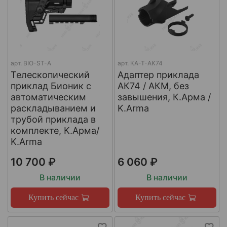
арт.
BIO-ST-A
арт.
КА-Т-АК74
Телескопический
Адаптер приклада
приклад Бионик с
АК74 / АКМ, без
автоматическим
завышения, К.Арма /
раскладыванием и
K.Arma
трубой приклада в
комплекте, К.Арма/
K.Arma
10 700 ₽
6 060 ₽
В наличии
В наличии
Купить сейчас
Купить сейчас