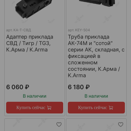
арт.
КА-Т-СВД
арт.
KEY-504
Адаптер приклада
Труба приклада
СВД / Тигр / TG3,
АК-74М и "сотой"
К.Арма / K.Arma
серии АК, складная, с
фиксацией в
сложенном
состоянии, К.Арма /
K.Arma
6 060 ₽
6 180 ₽
В наличии
В наличии
Купить сейчас
Купить сейчас