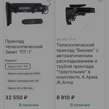
арт.
BIO-TT-A
Приклад
Телескопический
телескопический
приклад "Бионик" с
Зенит "ПТ-1"
автоматическим
раскладыванием и
Вариант
трубой приклада
Замок АКС-74У
"треугольник" в
Замок нескладной АКМ
комплекте, К.Арма
Замок гражданские АК
/K.Arma
Замок АК и Витязь
32 550 ₽
8 910 ₽
В наличии
В наличии