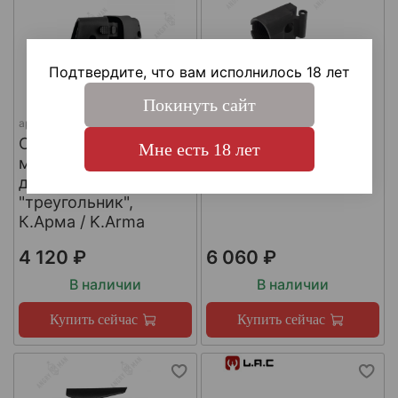
Подтвердите, что вам исполнилось 18 лет
Покинуть сайт
арт.
SH4
арт.
КА-Т-АКС
Складной шарнир
Адаптер приклада
Мне есть 18 лет
модульного приклада
АКСУ/АКС-74У,
для трубы приклада
К.Арма / K.Arma
"треугольник",
К.Арма / K.Arma
4 120 ₽
6 060 ₽
В наличии
В наличии
Купить сейчас
Купить сейчас