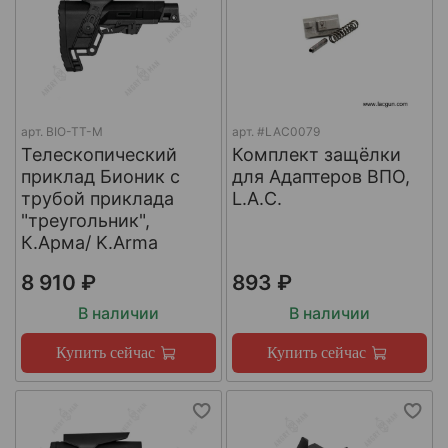
арт.
BIO-TT-M
арт.
#LAC0079
Телескопический
Комплект защёлки
приклад Бионик с
для Адаптеров ВПО,
трубой приклада
L.A.C.
"треугольник",
К.Арма/ K.Arma
8 910 ₽
893 ₽
В наличии
В наличии
Купить сейчас
Купить сейчас