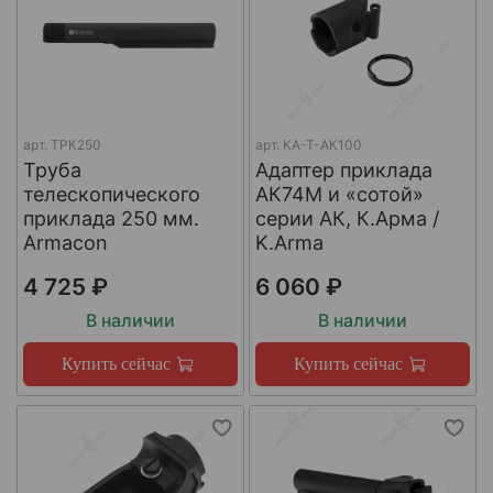
арт.
ТРК250
арт.
КА-Т-АК100
Труба
Адаптер приклада
телескопического
АК74М и «сотой»
приклада 250 мм.
серии АК, К.Арма /
Armacon
K.Arma
4 725 ₽
6 060 ₽
В наличии
В наличии
Купить сейчас
Купить сейчас