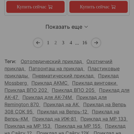
Купить сейчас
Купить сейчас
Показать еще
…
1
2
3
4
16
Теги:
Ортопедический приклад
Охотничий
приклад
Патронташ на приклад
Пластиковые
приклады
Пневматический приклад
Приклад
Mossberg
Приклад АКМС
Приклад винтовки
Приклад ВПО 202
Приклад ВПО 205
Приклад для
АК-47
Приклад для АК-74М
Приклад для
Remington 870
Приклад на АК
Приклад на Вепрь
308 СОК 95
Приклад на Вепрь-12
Приклад на
Вепрь-КМ
Приклад на ИЖ-81
Приклад на МР 133
Приклад на МР 153
Приклад на МР 155
Приклад
на Сайгу 12
Приклад на Сайгу 12К
Приклад на