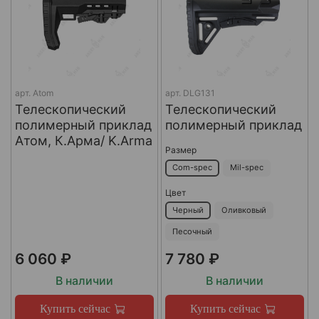
арт.
Atom
арт.
DLG131
Телескопический
Телескопический
полимерный приклад
полимерный приклад
Атом, К.Арма/ K.Arma
Размер
Com-spec
Mil-spec
Цвет
Черный
Оливковый
Песочный
6 060 ₽
7 780 ₽
В наличии
В наличии
Купить сейчас
Купить сейчас