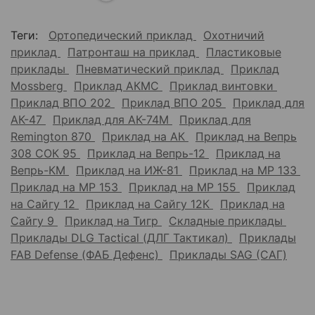
Теги:
Ортопедический приклад
Охотничий
приклад
Патронташ на приклад
Пластиковые
приклады
Пневматический приклад
Приклад
Mossberg
Приклад АКМС
Приклад винтовки
Приклад ВПО 202
Приклад ВПО 205
Приклад для
АК-47
Приклад для АК-74М
Приклад для
Remington 870
Приклад на АК
Приклад на Вепрь
308 СОК 95
Приклад на Вепрь-12
Приклад на
Вепрь-КМ
Приклад на ИЖ-81
Приклад на МР 133
Приклад на МР 153
Приклад на МР 155
Приклад
на Сайгу 12
Приклад на Сайгу 12К
Приклад на
Сайгу 9
Приклад на Тигр
Складные приклады
Приклады DLG Tactical (ДЛГ Тактикал)
Приклады
FAB Defense (ФАБ Дефенс)
Приклады SAG (САГ)