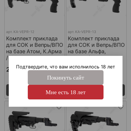
арт.
KA-VEPR-12
арт.
KA-VEPR-13
Комплект приклада
Комплект приклада
для СОК и Вепрь/ВПО
для СОК и Вепрь/ВПО
на базе Атом, К.Арма
на базе Альфа,
/ K.Arma
К.Арма / K.Arma
Подтвердите, что вам исполнилось 18 лет
21 765 ₽
21 765 ₽
Покинуть сайт
Поставка 7 - 14 дней
Поставка 7 - 14 дней
Под заказ
Под заказ
Мне есть 18 лет