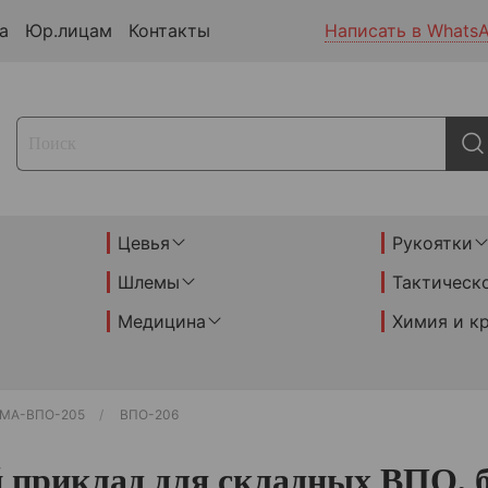
а
Юр.лицам
Контакты
Написать в Whats
Цевья
Рукоятки
Шлемы
Тактическ
Медицина
Химия и к
/МА-ВПО-205
ВПО-206
 приклад для складных ВПО, бе