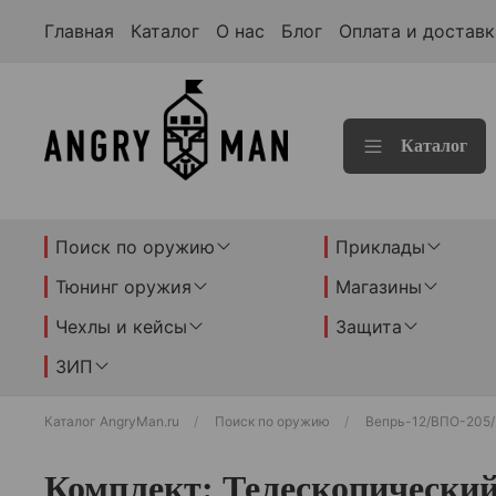
Главная
Каталог
О нас
Блог
Оплата и доставк
Каталог
Поиск по оружию
Приклады
Тюнинг оружия
Магазины
Чехлы и кейсы
Защита
ЗИП
Каталог AngryMan.ru
Поиск по оружию
Вепрь-12/ВПО-205
Комплект: Телескопический