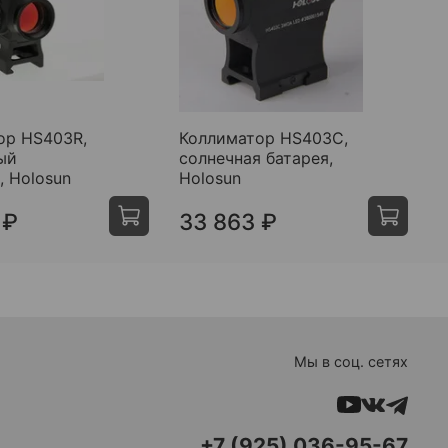
ор HS403R,
Коллиматор HS403C,
Т
ый
солнечная батарея,
п
, Holosun
Holosun
 ₽
33 863 ₽
Мы в соц. сетях
+7 (925) 036-95-67