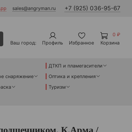
+7 (925) 036-95-67
App
sales@angryman.ru
0 ₽
Ваш город:
Профиль
Избранное
Корзина
ДТКП и пламегасители
ое снаряжение
Оптика и крепления
раска
Туризм
подщечником, К.Арма /