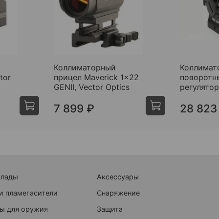
Коллиматорный
Коллимат
tor
прицел Maverick 1x22
поворотн
GENII, Vector Optics
регулятор
7 899 ₽
28 823
клады
Аксессуары
и пламегасители
Снаряжение
ы для оружия
Защита