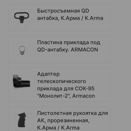
Быстросъемная QD
антабка, К.Арма / K.Arma
Пластина приклада под
QD-антабку. ARMACON
Адаптер
телескопического
приклада для СОК-95
"Монолит-2", Armacon
Пистолетная рукоятка для
AК, прорезиненная,
К.Арма / K.Arma