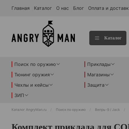
Главная
Каталог
О нас
Блог
Оплата и доставк
Каталог
Поиск по оружию
Приклады
Тюнинг оружия
Магазины
Чехлы и кейсы
Защита
ЗИП
Каталог AngryMan.ru
Поиск по оружию
Вепрь-9 / Jack
Комплект приклада для СОК