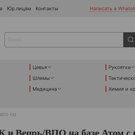
а
Юр.лицам
Контакты
Написать в Whats
Цевья
Рукоятки
Шлемы
Тактическ
Медицина
Химия и к
ВПО-132
 и Вепрь/ВПО на базе Атом с 