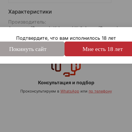
Характеристики
Производитель:
Армакон (Россия), К.Арма / Кей Арма (Россия)
Подтвердите, что вам исполнилось 18 лет
Покинуть сайт
Мне есть 18 лет
Консультация и подбор
Проконсультируем в
WhatsApp
или
по телефону