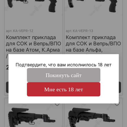
арт.
KA-VEPR-12
арт.
KA-VEPR-13
Комплект приклада
Комплект приклада
для СОК и Вепрь/ВПО
для СОК и Вепрь/ВПО
на базе Атом, К.Арма
на базе Альфа,
/ K.Arma
К.Арма / K.Arma
Подтвердите, что вам исполнилось 18 лет
21 765 ₽
21 765 ₽
Покинуть сайт
Поставка 7 - 14 дней
Поставка 7 - 14 дней
Под заказ
Под заказ
Мне есть 18 лет