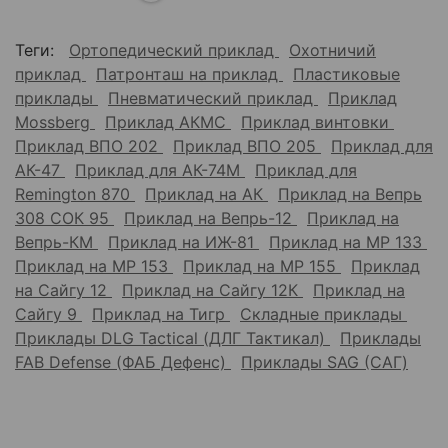
Теги:
Ортопедический приклад
Охотничий
приклад
Патронташ на приклад
Пластиковые
приклады
Пневматический приклад
Приклад
Mossberg
Приклад АКМС
Приклад винтовки
Приклад ВПО 202
Приклад ВПО 205
Приклад для
АК-47
Приклад для АК-74М
Приклад для
Remington 870
Приклад на АК
Приклад на Вепрь
308 СОК 95
Приклад на Вепрь-12
Приклад на
Вепрь-КМ
Приклад на ИЖ-81
Приклад на МР 133
Приклад на МР 153
Приклад на МР 155
Приклад
на Сайгу 12
Приклад на Сайгу 12К
Приклад на
Сайгу 9
Приклад на Тигр
Складные приклады
Приклады DLG Tactical (ДЛГ Тактикал)
Приклады
FAB Defense (ФАБ Дефенс)
Приклады SAG (САГ)