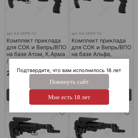
арт.
KA-VEPR-12
арт.
KA-VEPR-13
Комплект приклада
Комплект приклада
для СОК и Вепрь/ВПО
для СОК и Вепрь/ВПО
на базе Атом, К.Арма
на базе Альфа,
/ K.Arma
К.Арма / K.Arma
Подтвердите, что вам исполнилось 18 лет
21 765 ₽
21 765 ₽
Покинуть сайт
Поставка 7 - 14 дней
Поставка 7 - 14 дней
Под заказ
Под заказ
Мне есть 18 лет