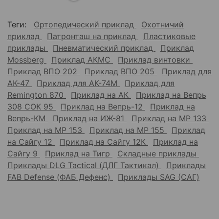
Теги:
Ортопедический приклад
Охотничий
приклад
Патронташ на приклад
Пластиковые
приклады
Пневматический приклад
Приклад
Mossberg
Приклад АКМС
Приклад винтовки
Приклад ВПО 202
Приклад ВПО 205
Приклад для
АК-47
Приклад для АК-74М
Приклад для
Remington 870
Приклад на АК
Приклад на Вепрь
308 СОК 95
Приклад на Вепрь-12
Приклад на
Вепрь-КМ
Приклад на ИЖ-81
Приклад на МР 133
Приклад на МР 153
Приклад на МР 155
Приклад
на Сайгу 12
Приклад на Сайгу 12К
Приклад на
Сайгу 9
Приклад на Тигр
Складные приклады
Приклады DLG Tactical (ДЛГ Тактикал)
Приклады
FAB Defense (ФАБ Дефенс)
Приклады SAG (САГ)