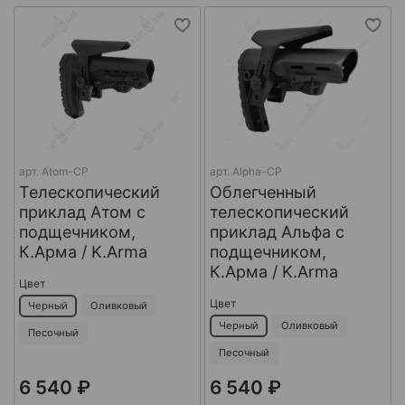
арт.
Atom-CP
арт.
Alpha-CP
Телескопический
Облегченный
приклад Атом с
телескопический
подщечником,
приклад Альфа с
К.Арма / K.Arma
подщечником,
К.Арма / K.Arma
Цвет
Цвет
Черный
Оливковый
Черный
Оливковый
Песочный
Песочный
6 540 ₽
6 540 ₽