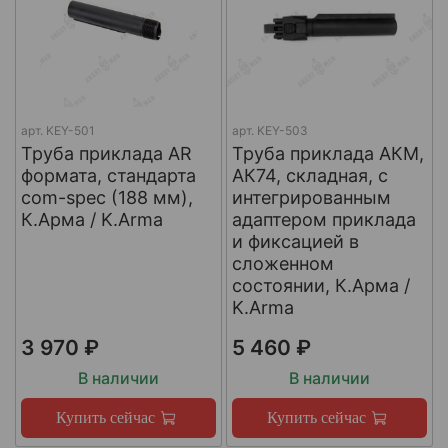
арт.
KEY-501
арт.
KEY-503
Труба приклада AR
Труба приклада АКМ,
формата, стандарта
АК74, складная, с
com-spec (188 мм),
интегрированным
К.Арма / K.Arma
адаптером приклада
и фиксацией в
сложенном
состоянии, К.Арма /
K.Arma
3 970 ₽
5 460 ₽
В наличии
В наличии
Купить сейчас
Купить сейчас