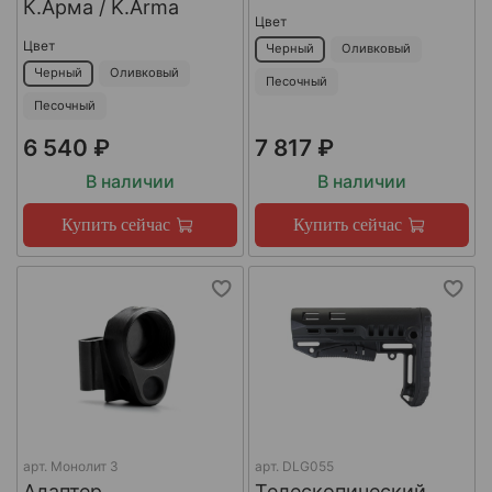
К.Арма / K.Arma
Цвет
Цвет
Черный
Оливковый
Черный
Оливковый
Песочный
Песочный
6 540 ₽
7 817 ₽
В наличии
В наличии
Купить сейчас
Купить сейчас
арт.
Монолит 3
арт.
DLG055
Адаптер
Телескопический