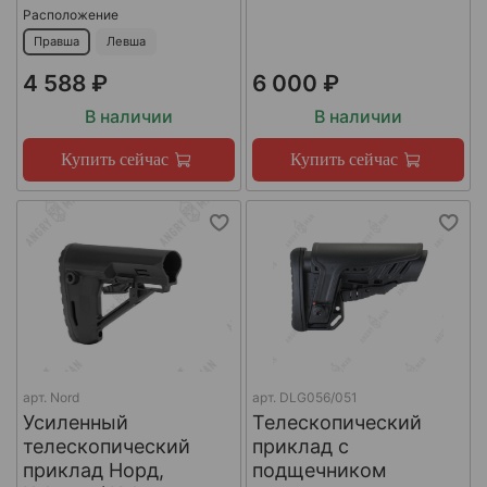
Расположение
Правша
Левша
4 588 ₽
6 000 ₽
В наличии
В наличии
Купить сейчас
Купить сейчас
арт.
Nord
арт.
DLG056/051
Усиленный
Телескопический
телескопический
приклад с
приклад Норд,
подщечником