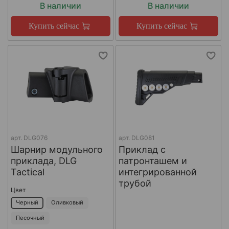
В наличии
В наличии
Купить сейчас
Купить сейчас
арт.
DLG076
арт.
DLG081
Шарнир модульного
Приклад с
приклада, DLG
патронташем и
Tactical
интегрированной
трубой
Цвет
Черный
Оливковый
Песочный