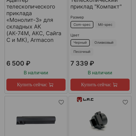
телескопического
приклад "Компакт"
приклада
Размер
«Монолит-3» для
Com-spec
Mil-spec
складных АК
(АК-74М, АКС, Сайга
Цвет
С и МК), Armacon
Черный
Оливковый
Песочный
6 500 ₽
7 339 ₽
В наличии
В наличии
Купить сейчас
Купить сейчас