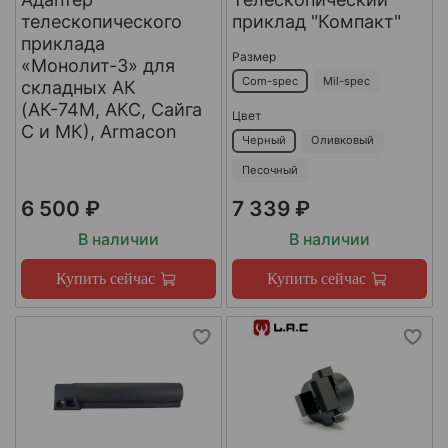
телескопического
приклад "Компакт"
приклада
Размер
«Монолит-3» для
Com-spec
Mil-spec
складных АК
(АК-74М, АКС, Сайга
Цвет
С и МК), Armacon
Черный
Оливковый
Песочный
6 500 ₽
7 339 ₽
В наличии
В наличии
Купить сейчас
Купить сейчас