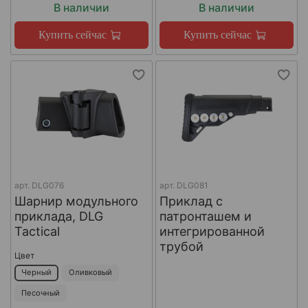
В наличии
В наличии
Купить сейчас
Купить сейчас
арт.
DLG076
арт.
DLG081
Шарнир модульного
Приклад с
приклада, DLG
патронташем и
Tactical
интегрированной
трубой
Цвет
Черный
Оливковый
Песочный