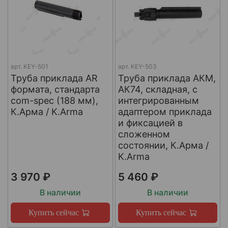
арт.
KEY-501
арт.
KEY-503
Труба приклада AR
Труба приклада АКМ,
формата, стандарта
АК74, складная, с
com-spec (188 мм),
интегрированным
К.Арма / K.Arma
адаптером приклада
и фиксацией в
сложенном
состоянии, К.Арма /
K.Arma
3 970 ₽
5 460 ₽
В наличии
В наличии
Купить сейчас
Купить сейчас