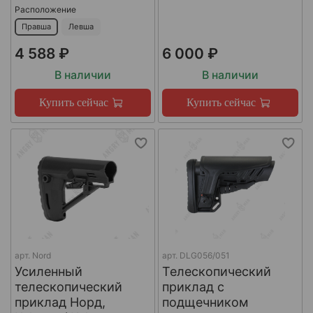
Расположение
Правша
Левша
4 588 ₽
6 000 ₽
В наличии
В наличии
Купить сейчас
Купить сейчас
арт.
Nord
арт.
DLG056/051
Усиленный
Телескопический
телескопический
приклад с
приклад Норд,
подщечником