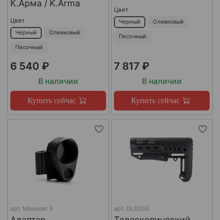
К.Арма / K.Arma
Цвет
Цвет
Черный
Оливковый
Черный
Оливковый
Песочный
Песочный
6 540 ₽
7 817 ₽
В наличии
В наличии
Купить сейчас
Купить сейчас
арт.
Монолит 3
арт.
DLG055
Адаптер
Телескопический