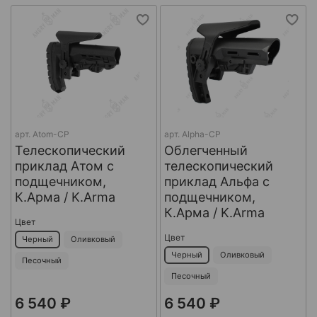
арт.
Atom-CP
арт.
Alpha-CP
Телескопический
Облегченный
приклад Атом с
телескопический
подщечником,
приклад Альфа с
К.Арма / K.Arma
подщечником,
К.Арма / K.Arma
Цвет
Цвет
Черный
Оливковый
Черный
Оливковый
Песочный
Песочный
6 540 ₽
6 540 ₽