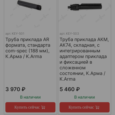
арт.
KEY-501
арт.
KEY-503
Труба приклада AR
Труба приклада АКМ,
формата, стандарта
АК74, складная, с
com-spec (188 мм),
интегрированным
К.Арма / K.Arma
адаптером приклада
и фиксацией в
сложенном
состоянии, К.Арма /
K.Arma
3 970 ₽
5 460 ₽
В наличии
В наличии
Купить сейчас
Купить сейчас