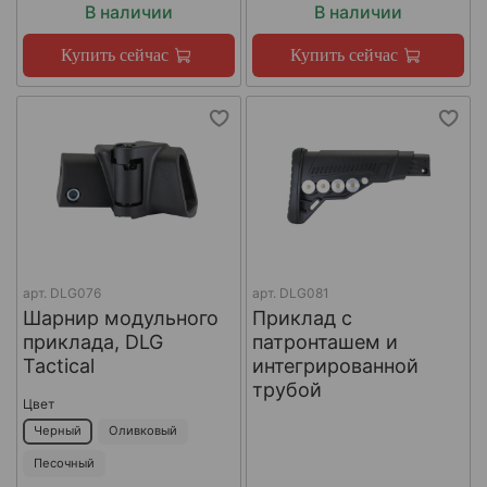
В наличии
В наличии
Купить сейчас
Купить сейчас
арт.
DLG076
арт.
DLG081
Шарнир модульного
Приклад с
приклада, DLG
патронташем и
Tactical
интегрированной
трубой
Цвет
Черный
Оливковый
Песочный