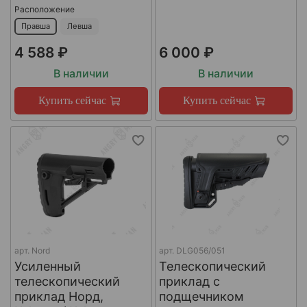
Расположение
Правша
Левша
4 588 ₽
6 000 ₽
В наличии
В наличии
Купить сейчас
Купить сейчас
арт.
Nord
арт.
DLG056/051
Усиленный
Телескопический
телескопический
приклад с
приклад Норд,
подщечником