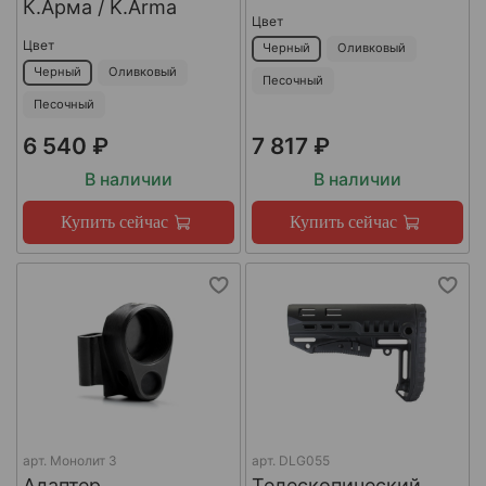
К.Арма / K.Arma
Цвет
Цвет
Черный
Оливковый
Черный
Оливковый
Песочный
Песочный
6 540 ₽
7 817 ₽
В наличии
В наличии
Купить сейчас
Купить сейчас
арт.
Монолит 3
арт.
DLG055
Адаптер
Телескопический