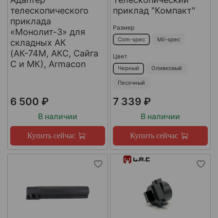
телескопического
приклад "Компакт"
приклада
Размер
«Монолит-3» для
Com-spec
Mil-spec
складных АК
(АК-74М, АКС, Сайга
Цвет
С и МК), Armacon
Черный
Оливковый
Песочный
6 500 ₽
7 339 ₽
В наличии
В наличии
Купить сейчас
Купить сейчас