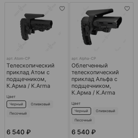
арт.
Atom-CP
арт.
Alpha-CP
Телескопический
Облегченный
приклад Атом с
телескопический
подщечником,
приклад Альфа с
К.Арма / K.Arma
подщечником,
К.Арма / K.Arma
Цвет
Цвет
Черный
Оливковый
Черный
Оливковый
Песочный
Песочный
6 540 ₽
6 540 ₽