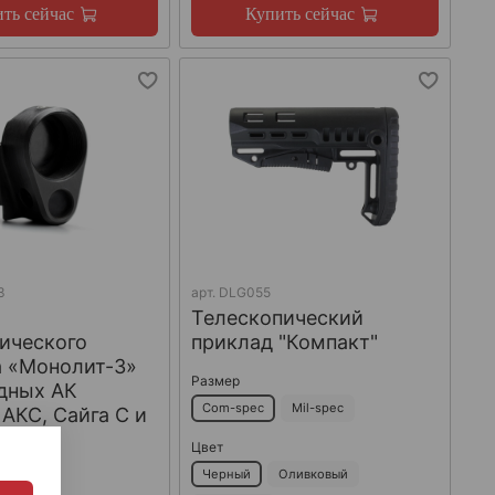
ть сейчас
Купить сейчас
3
арт.
DLG055
Телескопический
ического
приклад "Компакт"
а «Монолит-3»
Размер
дных АК
Com-spec
Mil-spec
 АКС, Сайга С и
acon
Цвет
Черный
Оливковый