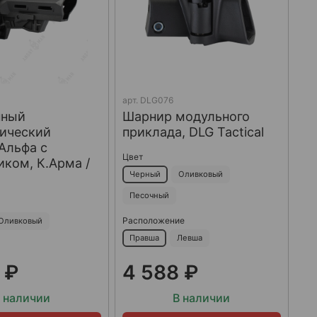
арт.
DLG076
нный
Шарнир модульного
пический
приклада, DLG Tactical
Альфа с
Цвет
ком, К.Арма /
Черный
Оливковый
Песочный
Расположение
Оливковый
Правша
Левша
 ₽
4 588 ₽
 наличии
В наличии