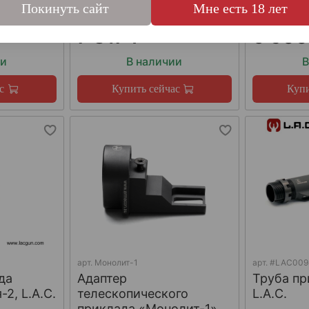
Покинуть сайт
Мне есть 18 лет
7 817 ₽
6 500
ии
В наличии
В
с
Купить сейчас
Купи
арт.
Монолит-1
арт.
#LAC009
да
Адаптер
Труба пр
2, L.A.C.
телескопического
L.A.C.
приклада «Монолит-1»