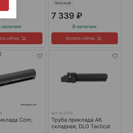
Песочный
 ₽
7 339 ₽
 наличии
В наличии
ть сейчас
Купить сейчас
4
арт.
DLG143
иклада Com,
Труба приклада АК
складная, DLG Tactical