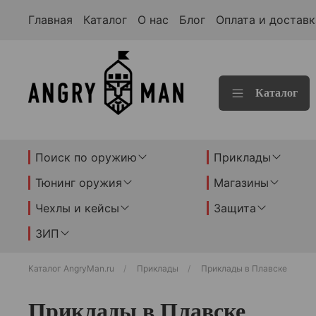
Главная
Каталог
О нас
Блог
Оплата и доставк
Каталог
Поиск по оружию
Приклады
Тюнинг оружия
Магазины
Чехлы и кейсы
Защита
ЗИП
Каталог AngryMan.ru
Приклады
Приклады в Плавске
Приклады в Плавске