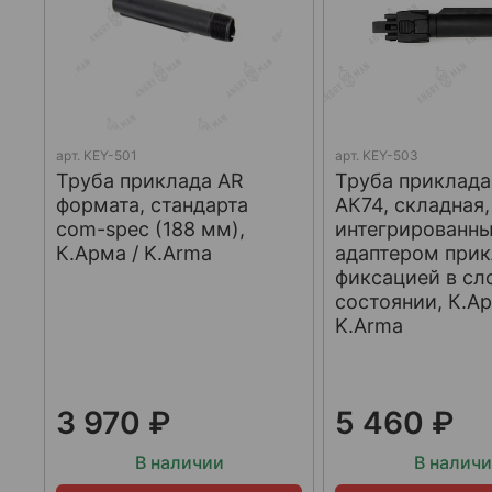
арт.
KEY-501
арт.
KEY-503
Труба приклада AR
Труба приклада
формата, стандарта
АК74, складная,
com-spec (188 мм),
интегрированн
К.Арма / K.Arma
адаптером прик
фиксацией в с
состоянии, К.Ар
K.Arma
3 970 ₽
5 460 ₽
В наличии
В налич