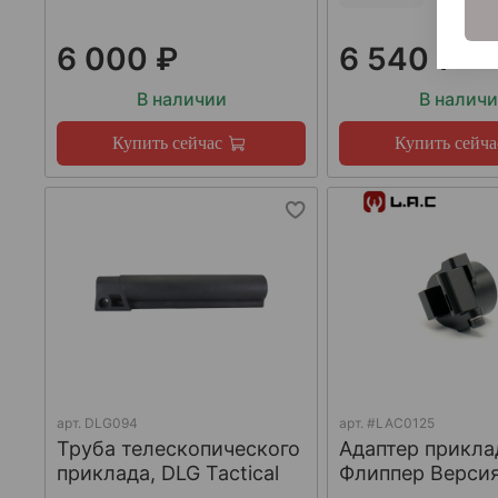
6 000 ₽
6 540 ₽
В наличии
В налич
Купить сейчас
Купить сейча
арт.
DLG094
арт.
#LAC0125
Труба телескопического
Адаптер прикла
приклада, DLG Tactical
Флиппер Версия-