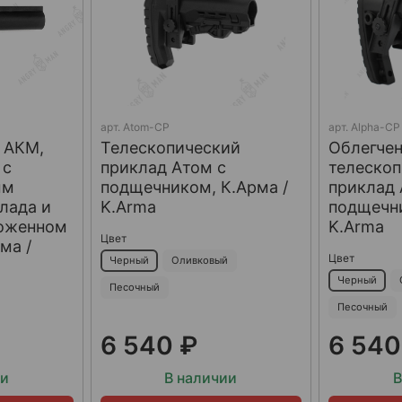
арт.
Atom-CP
арт.
Alpha-CP
 АКМ,
Телескопический
Облегче
 с
приклад Атом с
телеско
ым
подщечником, К.Арма /
приклад 
лада и
K.Arma
подщечни
ложенном
K.Arma
Цвет
ма /
Цвет
Черный
Оливковый
Черный
Песочный
Песочный
6 540 ₽
6 540
ии
В наличии
В