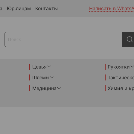
а
Юр.лицам
Контакты
Написать в Whats
Цевья
Рукоятки
Шлемы
Тактическ
Медицина
Химия и к