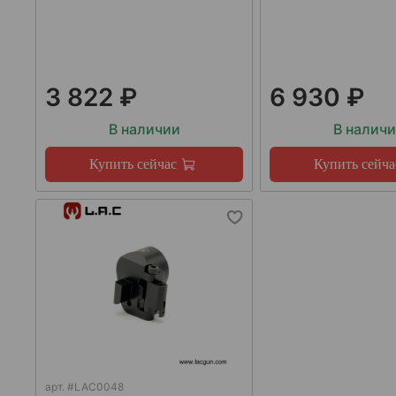
3 822 ₽
6 930 ₽
В наличии
В налич
Купить сейчас
Купить сейча
арт.
#LAC0048