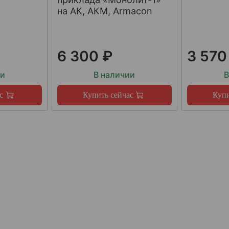
на АК, АКМ, Armacon
6 300 ₽
3 570
ии
В наличии
В
с
Купить сейчас
Купи