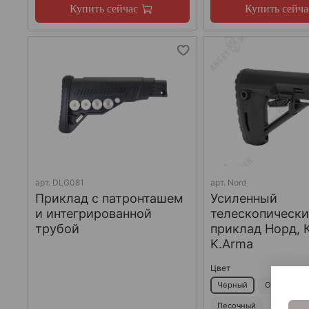
Купить сейчас
Купить сейча
арт.
DLG081
арт.
Nord
Приклад с патронташем
Усиленный
и интегрированной
телескопическ
трубой
приклад Норд, 
K.Arma
Цвет
Черный
Оливковый
Песочный