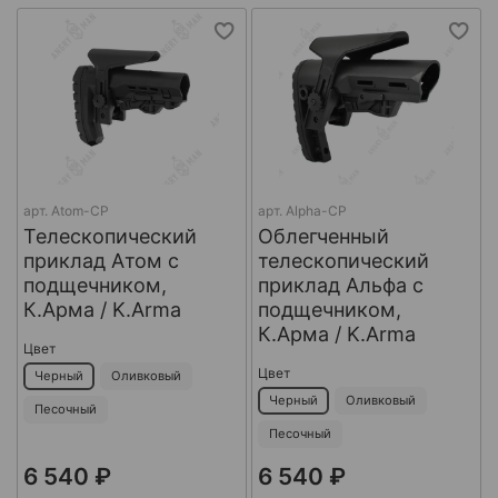
арт.
Atom-CP
арт.
Alpha-CP
Телескопический
Облегченный
приклад Атом с
телескопический
подщечником,
приклад Альфа с
К.Арма / K.Arma
подщечником,
К.Арма / K.Arma
Цвет
Цвет
Черный
Оливковый
Черный
Оливковый
Песочный
Песочный
6 540 ₽
6 540 ₽