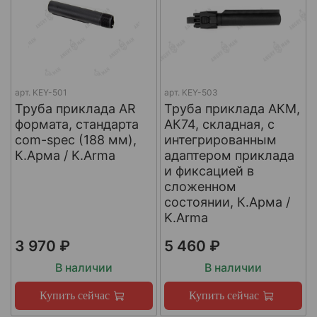
арт.
KEY-501
арт.
KEY-503
Труба приклада AR
Труба приклада АКМ,
формата, стандарта
АК74, складная, с
com-spec (188 мм),
интегрированным
К.Арма / K.Arma
адаптером приклада
и фиксацией в
сложенном
состоянии, К.Арма /
K.Arma
3 970 ₽
5 460 ₽
В наличии
В наличии
Купить сейчас
Купить сейчас