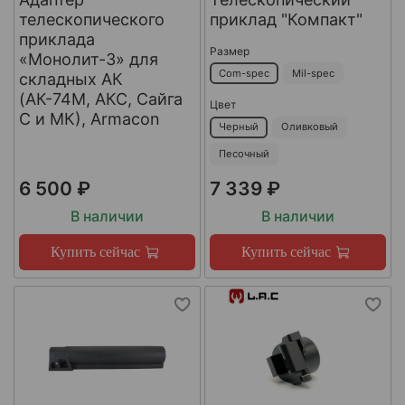
телескопического
приклад "Компакт"
приклада
Размер
«Монолит-3» для
Com-spec
Mil-spec
складных АК
(АК-74М, АКС, Сайга
Цвет
С и МК), Armacon
Черный
Оливковый
Песочный
6 500 ₽
7 339 ₽
В наличии
В наличии
Купить сейчас
Купить сейчас