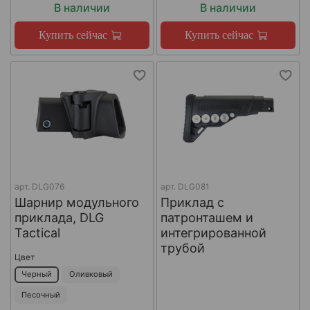
В наличии
В наличии
Купить сейчас
Купить сейчас
арт.
DLG076
арт.
DLG081
Шарнир модульного
Приклад с
приклада, DLG
патронташем и
Tactical
интегрированной
трубой
Цвет
Черный
Оливковый
Песочный