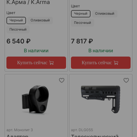
К.Арма / K.Arma
Цвет
Цвет
Черный
Оливковый
Черный
Оливковый
Песочный
Песочный
6 540 ₽
7 817 ₽
В наличии
В наличии
Купить сейчас
Купить сейчас
арт.
Монолит 3
арт.
DLG055
Адаптер
Телескопический