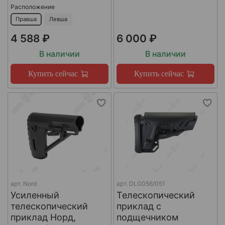
Расположение
Правша
Левша
4 588 ₽
6 000 ₽
В наличии
В наличии
Купить сейчас
Купить сейчас
арт.
Nord
арт.
DLG056/051
Усиленный
Телескопический
телескопический
приклад с
приклад Норд,
подщечником