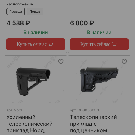
Расположение
Правша
Левша
4 588 ₽
6 000 ₽
В наличии
В наличии
Купить сейчас
Купить сейчас
арт.
Nord
арт.
DLG056/051
Усиленный
Телескопический
телескопический
приклад с
приклад Норд,
подщечником