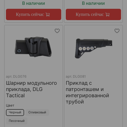
В наличии
В наличии
Купить сейчас
Купить сейчас
арт.
DLG076
арт.
DLG081
Шарнир модульного
Приклад с
приклада, DLG
патронташем и
Tactical
интегрированной
трубой
Цвет
Черный
Оливковый
Песочный