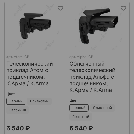
арт.
Atom-CP
арт.
Alpha-CP
Телескопический
Облегченный
приклад Атом с
телескопический
подщечником,
приклад Альфа с
К.Арма / K.Arma
подщечником,
К.Арма / K.Arma
Цвет
Цвет
Черный
Оливковый
Черный
Оливковый
Песочный
Песочный
6 540 ₽
6 540 ₽