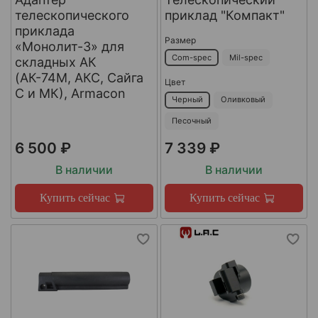
телескопического
приклад "Компакт"
приклада
Размер
«Монолит-3» для
Com-spec
Mil-spec
складных АК
(АК-74М, АКС, Сайга
Цвет
С и МК), Armacon
Черный
Оливковый
Песочный
6 500 ₽
7 339 ₽
В наличии
В наличии
Купить сейчас
Купить сейчас