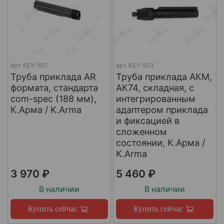
арт.
KEY-501
арт.
KEY-503
Труба приклада AR
Труба приклада АКМ,
формата, стандарта
АК74, складная, с
com-spec (188 мм),
интегрированным
К.Арма / K.Arma
адаптером приклада
и фиксацией в
сложенном
состоянии, К.Арма /
K.Arma
3 970 ₽
5 460 ₽
В наличии
В наличии
Купить сейчас
Купить сейчас