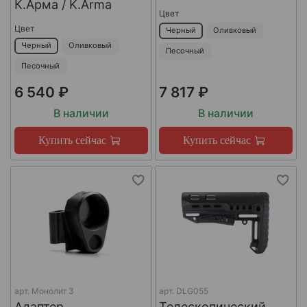
К.Арма / K.Arma
Цвет
Цвет
Черный
Оливковый
Черный
Оливковый
Песочный
Песочный
6 540 ₽
7 817 ₽
В наличии
В наличии
Купить сейчас
Купить сейчас
арт.
Монолит 3
арт.
DLG055
Адаптер
Телескопический