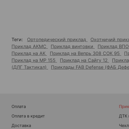
Теги:
Ортопедический приклад
Охотничий при
Приклад АКМС
Приклад винтовки
Приклад ВПО
Приклад на АК
Приклад на Вепрь 308 СОК 95
П
Приклад на МР 155
Приклад на Сайгу 12
Прикла
(ДЛГ Тактикал)
Приклады FAB Defense (ФАБ Деф
Оплата
При
Оплата в кредит
ДТК 
Доставка
Чехл