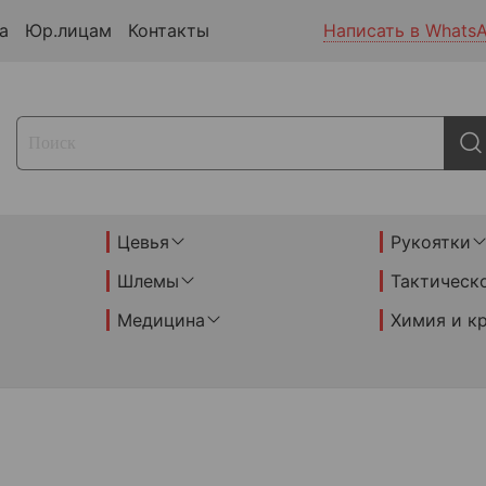
а
Юр.лицам
Контакты
Написать в Whats
Цевья
Рукоятки
Шлемы
Тактическ
Медицина
Химия и к