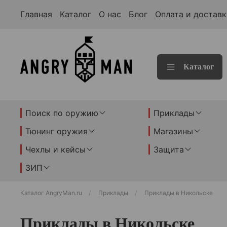
Главная
Каталог
О нас
Блог
Оплата и доставк
Каталог
Поиск по оружию
Приклады
Тюнинг оружия
Магазины
Чехлы и кейсы
Защита
ЗИП
Каталог AngryMan.ru
Приклады
Приклады в Никольске
Приклады в Никольске