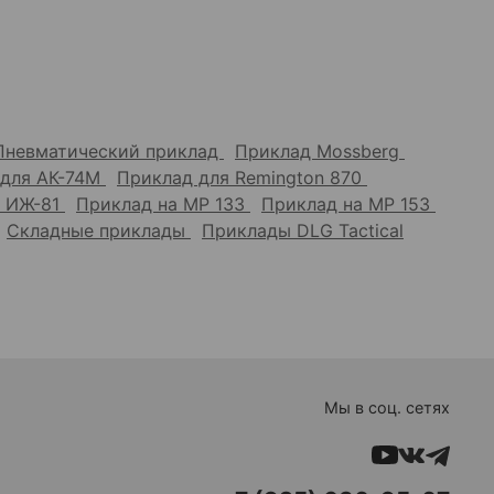
Пневматический приклад
Приклад Mossberg
 для АК-74М
Приклад для Remington 870
а ИЖ-81
Приклад на МР 133
Приклад на МР 153
Складные приклады
Приклады DLG Tactical
Мы в соц. сетях