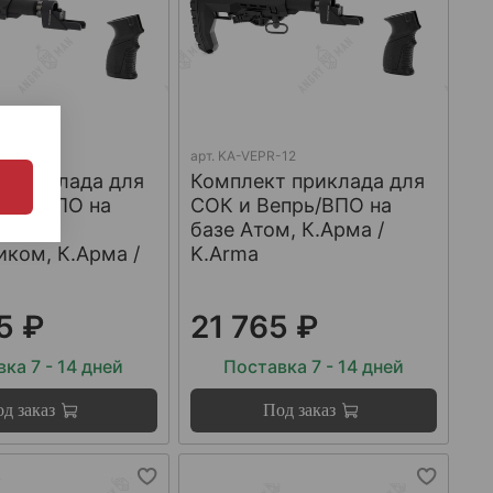
-3
арт.
KA-VEPR-12
 приклада для
Комплект приклада для
прь/ВПО на
СОК и Вепрь/ВПО на
фа с
базе Атом, К.Арма /
ком, К.Арма /
K.Arma
5 ₽
21 765 ₽
ка 7 - 14 дней
Поставка 7 - 14 дней
д заказ
Под заказ