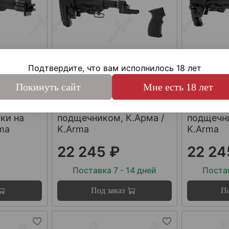
Подтвердите, что вам исполнилось 18 лет
арт.
KA-VEPR-2
арт.
KA-VEPR
Комплект приклада для
Комплект
Покинуть сайт
Мне есть 18 лет
ий
СОК и Вепрь/ВПО на
СОК и Ве
ладных
базе Атом с
базе Аль
ки на
подщечником, К.Арма /
подщечни
rma
K.Arma
K.Arma
22 245 ₽
22 24
Поставка 7 - 14 дней
Постав
Под заказ
По