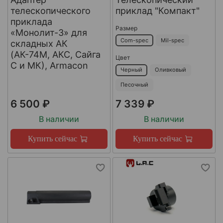
телескопического
приклад "Компакт"
приклада
Размер
«Монолит-3» для
Com-spec
Mil-spec
складных АК
(АК-74М, АКС, Сайга
Цвет
С и МК), Armacon
Черный
Оливковый
Песочный
6 500 ₽
7 339 ₽
В наличии
В наличии
Купить сейчас
Купить сейчас