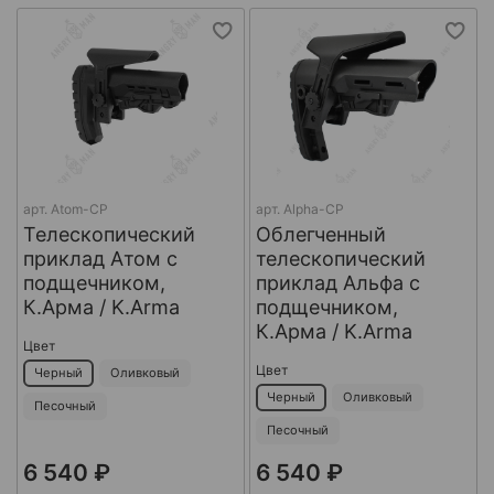
арт.
Atom-CP
арт.
Alpha-CP
Телескопический
Облегченный
приклад Атом с
телескопический
подщечником,
приклад Альфа с
К.Арма / K.Arma
подщечником,
К.Арма / K.Arma
Цвет
Цвет
Черный
Оливковый
Черный
Оливковый
Песочный
Песочный
6 540 ₽
6 540 ₽