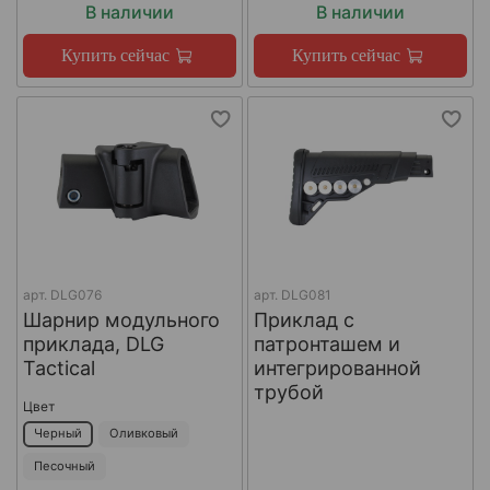
В наличии
В наличии
Купить сейчас
Купить сейчас
арт.
DLG076
арт.
DLG081
Шарнир модульного
Приклад с
приклада, DLG
патронташем и
Tactical
интегрированной
трубой
Цвет
Черный
Оливковый
Песочный