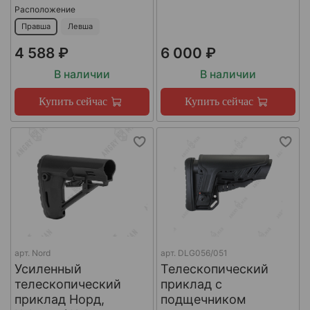
Расположение
Правша
Левша
4 588 ₽
6 000 ₽
В наличии
В наличии
Купить сейчас
Купить сейчас
арт.
Nord
арт.
DLG056/051
Усиленный
Телескопический
телескопический
приклад с
приклад Норд,
подщечником