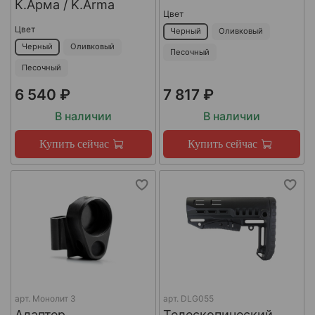
К.Арма / K.Arma
Цвет
Цвет
Черный
Оливковый
Черный
Оливковый
Песочный
Песочный
6 540 ₽
7 817 ₽
В наличии
В наличии
Купить сейчас
Купить сейчас
арт.
Монолит 3
арт.
DLG055
Адаптер
Телескопический