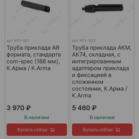
арт.
KEY-501
арт.
KEY-503
Труба приклада AR
Труба приклада АКМ,
формата, стандарта
АК74, складная, с
com-spec (188 мм),
интегрированным
К.Арма / K.Arma
адаптером приклада
и фиксацией в
сложенном
состоянии, К.Арма /
K.Arma
3 970 ₽
5 460 ₽
В наличии
В наличии
Купить сейчас
Купить сейчас