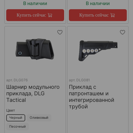
В наличии
В наличии
Купить сейчас
Купить сейчас
арт.
DLG076
арт.
DLG081
Шарнир модульного
Приклад с
приклада, DLG
патронташем и
Tactical
интегрированной
трубой
Цвет
Черный
Оливковый
Песочный