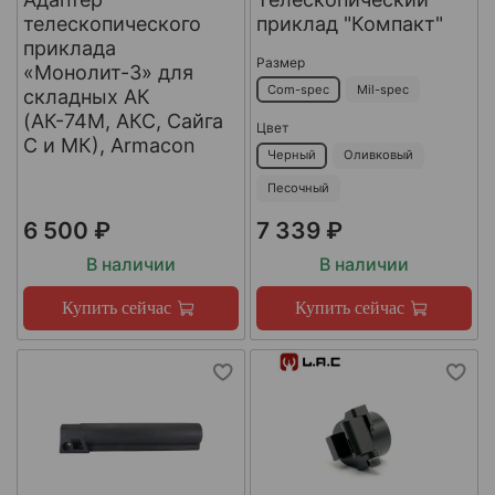
телескопического
приклад "Компакт"
приклада
Размер
«Монолит-3» для
Com-spec
Mil-spec
складных АК
(АК-74М, АКС, Сайга
Цвет
С и МК), Armacon
Черный
Оливковый
Песочный
6 500 ₽
7 339 ₽
В наличии
В наличии
Купить сейчас
Купить сейчас