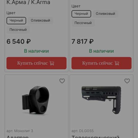
К.Арма / K.Arma
Цвет
Цвет
Черный
Оливковый
Черный
Оливковый
Песочный
Песочный
6 540 ₽
7 817 ₽
В наличии
В наличии
Купить сейчас
Купить сейчас
арт.
Монолит 3
арт.
DLG055
Адаптер
Телескопический