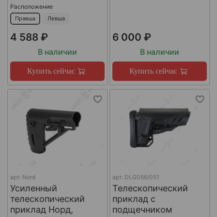
Расположение
Правша
Левша
4 588 ₽
6 000 ₽
В наличии
В наличии
Купить сейчас
Купить сейчас
арт.
Nord
арт.
DLG056/051
Усиленный
Телескопический
телескопический
приклад с
приклад Норд,
подщечником