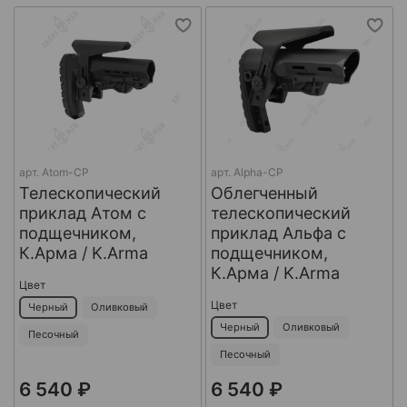
арт.
Atom-CP
арт.
Alpha-CP
Телескопический
Облегченный
приклад Атом с
телескопический
подщечником,
приклад Альфа с
К.Арма / K.Arma
подщечником,
К.Арма / K.Arma
Цвет
Цвет
Черный
Оливковый
Черный
Оливковый
Песочный
Песочный
6 540 ₽
6 540 ₽