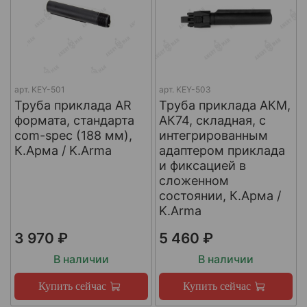
арт.
KEY-501
арт.
KEY-503
Труба приклада AR
Труба приклада АКМ,
формата, стандарта
АК74, складная, с
com-spec (188 мм),
интегрированным
К.Арма / K.Arma
адаптером приклада
и фиксацией в
сложенном
состоянии, К.Арма /
K.Arma
3 970 ₽
5 460 ₽
В наличии
В наличии
Купить сейчас
Купить сейчас