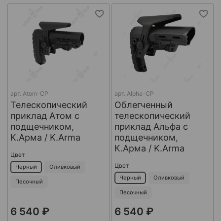
арт.
Atom-CP
арт.
Alpha-CP
Телескопический
Облегченный
приклад Атом с
телескопический
подщечником,
приклад Альфа с
К.Арма / K.Arma
подщечником,
К.Арма / K.Arma
Цвет
Цвет
Черный
Оливковый
Черный
Оливковый
Песочный
Песочный
6 540 ₽
6 540 ₽