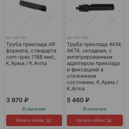
арт.
KEY-501
арт.
KEY-503
Труба приклада AR
Труба приклада АКМ,
формата, стандарта
АК74, складная, с
com-spec (188 мм),
интегрированным
К.Арма / K.Arma
адаптером приклада
и фиксацией в
сложенном
состоянии, К.Арма /
K.Arma
3 970 ₽
5 460 ₽
В наличии
В наличии
Купить сейчас
Купить сейчас