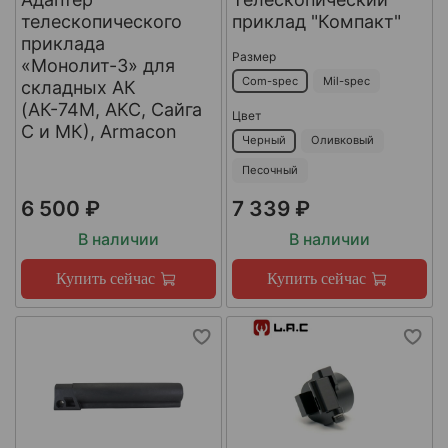
телескопического
приклад "Компакт"
приклада
Размер
«Монолит-3» для
Com-spec
Mil-spec
складных АК
(АК-74М, АКС, Сайга
Цвет
С и МК), Armacon
Черный
Оливковый
Песочный
6 500 ₽
7 339 ₽
В наличии
В наличии
Купить сейчас
Купить сейчас