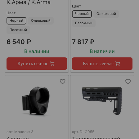
К.Арма / K.Arma
Цвет
Цвет
Черный
Оливковый
Черный
Оливковый
Песочный
Песочный
6 540 ₽
7 817 ₽
В наличии
В наличии
Купить сейчас
Купить сейчас
арт.
Монолит 3
арт.
DLG055
Адаптер
Телескопический