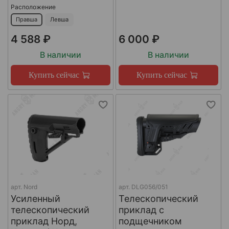
Расположение
Правша
Левша
4 588 ₽
6 000 ₽
В наличии
В наличии
Купить сейчас
Купить сейчас
арт.
Nord
арт.
DLG056/051
Усиленный
Телескопический
телескопический
приклад с
приклад Норд,
подщечником