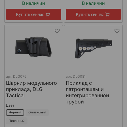
В наличии
В наличии
Купить сейчас
Купить сейчас
арт.
DLG076
арт.
DLG081
Шарнир модульного
Приклад с
приклада, DLG
патронташем и
Tactical
интегрированной
трубой
Цвет
Черный
Оливковый
Песочный