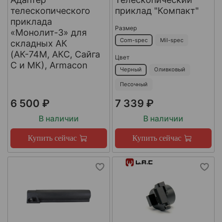
телескопического
приклад "Компакт"
приклада
Размер
«Монолит-3» для
Com-spec
Mil-spec
складных АК
(АК-74М, АКС, Сайга
Цвет
С и МК), Armacon
Черный
Оливковый
Песочный
6 500 ₽
7 339 ₽
В наличии
В наличии
Купить сейчас
Купить сейчас