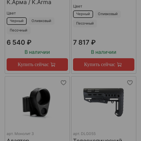
К.Арма / K.Arma
Цвет
Цвет
Черный
Оливковый
Черный
Оливковый
Песочный
Песочный
6 540 ₽
7 817 ₽
В наличии
В наличии
Купить сейчас
Купить сейчас
арт.
Монолит 3
арт.
DLG055
Адаптер
Телескопический