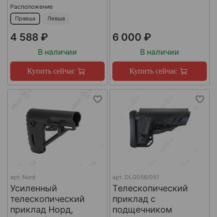
Расположение
Правша
Левша
4 588 ₽
6 000 ₽
В наличии
В наличии
Купить сейчас
Купить сейчас
арт.
Nord
арт.
DLG056/051
Усиленный
Телескопический
телескопический
приклад с
приклад Норд,
подщечником