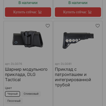
В наличии
В наличии
Купить сейчас
Купить сейчас
арт.
DLG076
арт.
DLG081
Шарнир модульного
Приклад с
приклада, DLG
патронташем и
Tactical
интегрированной
трубой
Цвет
Черный
Оливковый
Песочный