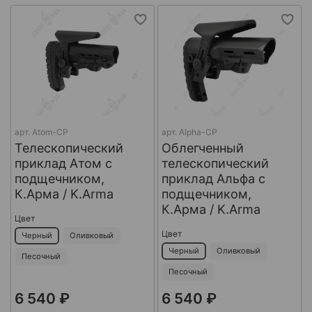
арт.
Atom-CP
арт.
Alpha-CP
Телескопический
Облегченный
приклад Атом с
телескопический
подщечником,
приклад Альфа с
К.Арма / K.Arma
подщечником,
К.Арма / K.Arma
Цвет
Цвет
Черный
Оливковый
Черный
Оливковый
Песочный
Песочный
6 540 ₽
6 540 ₽