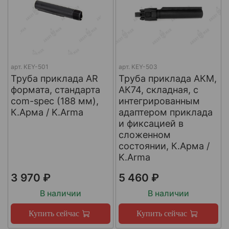
арт.
KEY-501
арт.
KEY-503
Труба приклада AR
Труба приклада АКМ,
формата, стандарта
АК74, складная, с
com-spec (188 мм),
интегрированным
К.Арма / K.Arma
адаптером приклада
и фиксацией в
сложенном
состоянии, К.Арма /
K.Arma
3 970 ₽
5 460 ₽
В наличии
В наличии
Купить сейчас
Купить сейчас