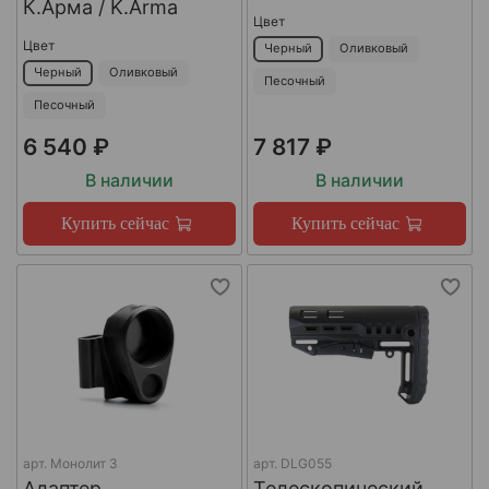
К.Арма / K.Arma
Цвет
Цвет
Черный
Оливковый
Черный
Оливковый
Песочный
Песочный
6 540 ₽
7 817 ₽
В наличии
В наличии
Купить сейчас
Купить сейчас
арт.
Монолит 3
арт.
DLG055
Адаптер
Телескопический