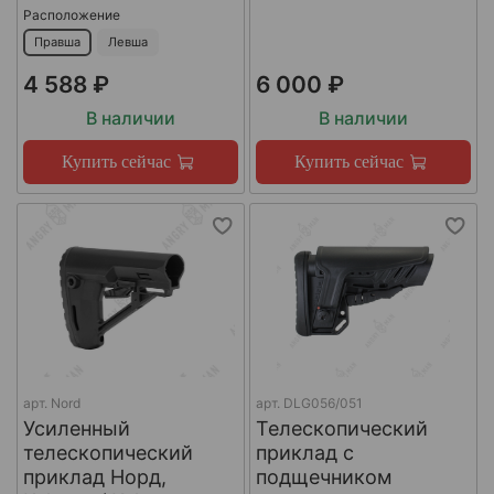
Расположение
Правша
Левша
4 588 ₽
6 000 ₽
В наличии
В наличии
Купить сейчас
Купить сейчас
арт.
Nord
арт.
DLG056/051
Усиленный
Телескопический
телескопический
приклад с
приклад Норд,
подщечником