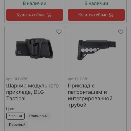
В наличии
В наличии
Купить сейчас
Купить сейчас
арт.
DLG076
арт.
DLG081
Шарнир модульного
Приклад с
приклада, DLG
патронташем и
Tactical
интегрированной
трубой
Цвет
Черный
Оливковый
Песочный