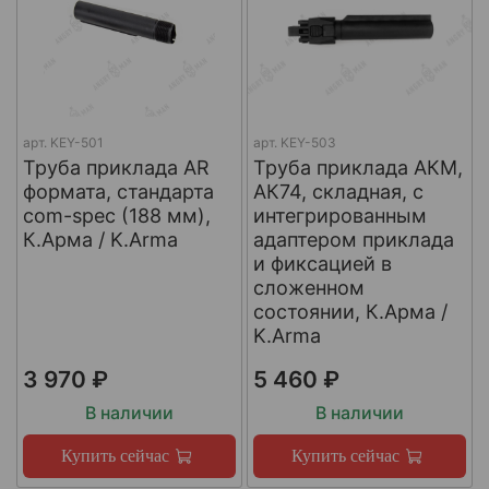
арт.
KEY-501
арт.
KEY-503
Труба приклада AR
Труба приклада АКМ,
формата, стандарта
АК74, складная, с
com-spec (188 мм),
интегрированным
К.Арма / K.Arma
адаптером приклада
и фиксацией в
сложенном
состоянии, К.Арма /
K.Arma
3 970 ₽
5 460 ₽
В наличии
В наличии
Купить сейчас
Купить сейчас