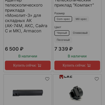
телескопического
приклад "Компакт"
приклада
Размер
«Монолит-3» для
Com-spec
Mil-spec
складных АК
(АК-74М, АКС, Сайга
Цвет
С и МК), Armacon
Черный
Оливковый
Песочный
6 500 ₽
7 339 ₽
В наличии
В наличии
Купить сейчас
Купить сейчас