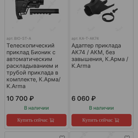
арт.
BIO-ST-A
арт.
КА-Т-АК74
Телескопический
Адаптер приклада
приклад Бионик с
АК74 / АКМ, без
автоматическим
завышения, К.Арма /
раскладыванием и
K.Arma
трубой приклада в
комплекте, К.Арма/
K.Arma
10 700 ₽
6 060 ₽
В наличии
В наличии
Купить сейчас
Купить сейчас