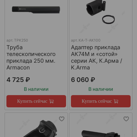
арт.
ТРК250
арт.
КА-Т-АК100
Труба
Адаптер приклада
телескопического
АК74М и «сотой»
приклада 250 мм.
серии АК, К.Арма /
Armacon
K.Arma
4 725 ₽
6 060 ₽
В наличии
В наличии
Купить сейчас
Купить сейчас