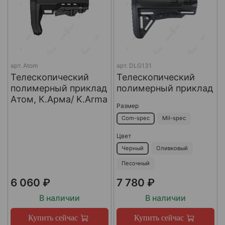
арт.
Atom
арт.
DLG131
Телескопический
Телескопический
полимерный приклад
полимерный приклад
Атом, К.Арма/ K.Arma
Размер
Com-spec
Mil-spec
Цвет
Черный
Оливковый
Песочный
6 060 ₽
7 780 ₽
В наличии
В наличии
Купить сейчас
Купить сейчас