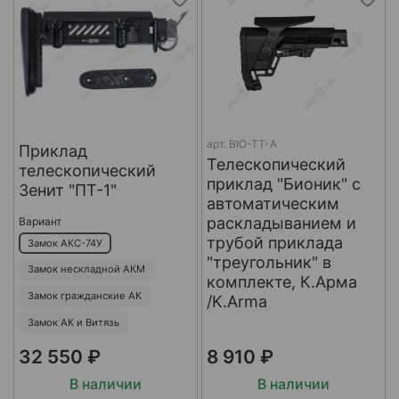
арт.
BIO-TT-A
Приклад
Телескопический
телескопический
приклад "Бионик" с
Зенит "ПТ-1"
автоматическим
раскладыванием и
Вариант
трубой приклада
Замок АКС-74У
"треугольник" в
Замок нескладной АКМ
комплекте, К.Арма
Замок гражданские АК
/K.Arma
Замок АК и Витязь
32 550 ₽
8 910 ₽
В наличии
В наличии