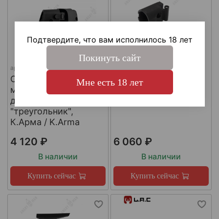
Подтвердите, что вам исполнилось 18 лет
Покинуть сайт
арт.
SH4
арт.
КА-Т-АКС
Складной шарнир
Адаптер приклада
Мне есть 18 лет
модульного приклада
АКСУ/АКС-74У,
для трубы приклада
К.Арма / K.Arma
"треугольник",
К.Арма / K.Arma
4 120 ₽
6 060 ₽
В наличии
В наличии
Купить сейчас
Купить сейчас