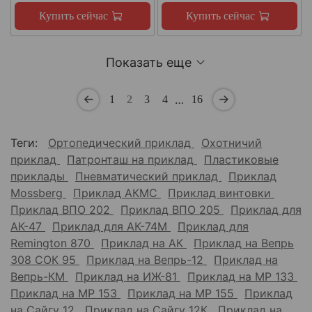
Купить сейчас
Купить сейчас
Показать еще
…
1
2
3
4
16
Теги:
Ортопедический приклад
Охотничий
приклад
Патронташ на приклад
Пластиковые
приклады
Пневматический приклад
Приклад
Mossberg
Приклад АКМС
Приклад винтовки
Приклад ВПО 202
Приклад ВПО 205
Приклад для
АК-47
Приклад для АК-74М
Приклад для
Remington 870
Приклад на АК
Приклад на Вепрь
308 СОК 95
Приклад на Вепрь-12
Приклад на
Вепрь-КМ
Приклад на ИЖ-81
Приклад на МР 133
Приклад на МР 153
Приклад на МР 155
Приклад
на Сайгу 12
Приклад на Сайгу 12К
Приклад на