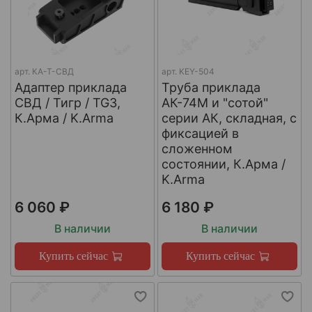
арт.
КА-Т-СВД
арт.
KEY-504
Адаптер приклада
Труба приклада
СВД / Тигр / TG3,
АК-74М и "сотой"
К.Арма / K.Arma
серии АК, складная, с
фиксацией в
сложенном
состоянии, К.Арма /
K.Arma
6 060 ₽
6 180 ₽
В наличии
В наличии
Купить сейчас
Купить сейчас