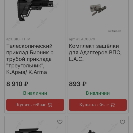
арт.
BIO-TT-M
арт.
#LAC0079
Телескопический
Комплект защёлки
приклад Бионик с
для Адаптеров ВПО,
трубой приклада
L.A.C.
"треугольник",
К.Арма/ K.Arma
8 910 ₽
893 ₽
В наличии
В наличии
Купить сейчас
Купить сейчас