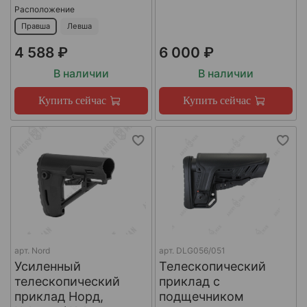
Расположение
Правша
Левша
4 588 ₽
6 000 ₽
В наличии
В наличии
Купить сейчас
Купить сейчас
арт.
Nord
арт.
DLG056/051
Усиленный
Телескопический
телескопический
приклад с
приклад Норд,
подщечником