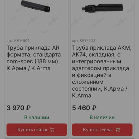
арт.
KEY-501
арт.
KEY-503
Труба приклада AR
Труба приклада АКМ,
формата, стандарта
АК74, складная, с
com-spec (188 мм),
интегрированным
К.Арма / K.Arma
адаптером приклада
и фиксацией в
сложенном
состоянии, К.Арма /
K.Arma
3 970 ₽
5 460 ₽
В наличии
В наличии
Купить сейчас
Купить сейчас