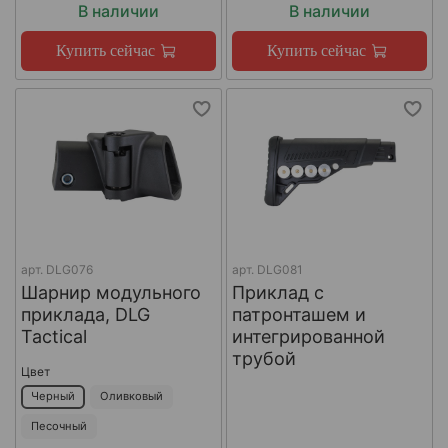
В наличии
В наличии
Купить сейчас
Купить сейчас
арт.
DLG076
арт.
DLG081
Шарнир модульного
Приклад с
приклада, DLG
патронташем и
Tactical
интегрированной
трубой
Цвет
Черный
Оливковый
Песочный