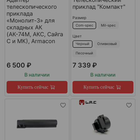
телескопического
приклад "Компакт"
приклада
Размер
«Монолит-3» для
Com-spec
Mil-spec
складных АК
(АК-74М, АКС, Сайга
Цвет
С и МК), Armacon
Черный
Оливковый
Песочный
6 500 ₽
7 339 ₽
В наличии
В наличии
Купить сейчас
Купить сейчас