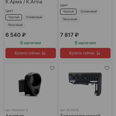
К.Арма / K.Arma
Цвет
Цвет
Черный
Оливковый
Черный
Оливковый
Песочный
Песочный
6 540 ₽
7 817 ₽
В наличии
В наличии
Купить сейчас
Купить сейчас
арт.
Монолит 3
арт.
DLG055
Адаптер
Телескопический