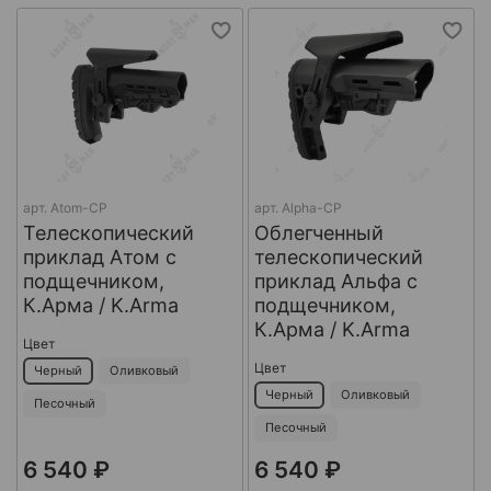
арт.
Atom-CP
арт.
Alpha-CP
Телескопический
Облегченный
приклад Атом с
телескопический
подщечником,
приклад Альфа с
К.Арма / K.Arma
подщечником,
К.Арма / K.Arma
Цвет
Цвет
Черный
Оливковый
Черный
Оливковый
Песочный
Песочный
6 540 ₽
6 540 ₽