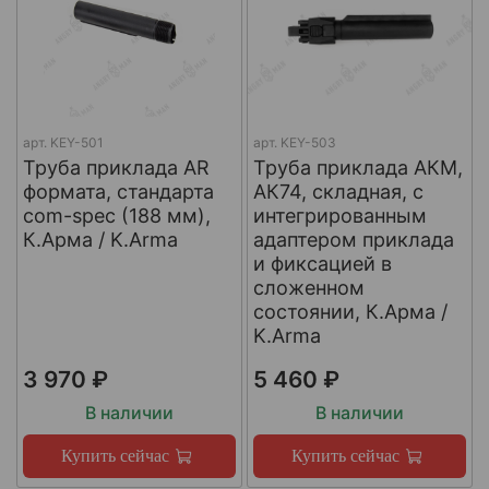
арт.
KEY-501
арт.
KEY-503
Труба приклада AR
Труба приклада АКМ,
формата, стандарта
АК74, складная, с
com-spec (188 мм),
интегрированным
К.Арма / K.Arma
адаптером приклада
и фиксацией в
сложенном
состоянии, К.Арма /
K.Arma
3 970 ₽
5 460 ₽
В наличии
В наличии
Купить сейчас
Купить сейчас