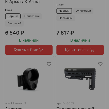
К.Арма / K.Arma
Цвет
Цвет
Черный
Оливковый
Черный
Оливковый
Песочный
Песочный
6 540 ₽
7 817 ₽
В наличии
В наличии
Купить сейчас
Купить сейчас
арт.
Монолит 3
арт.
DLG055
Адаптер
Телескопический