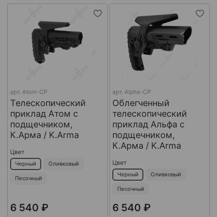
арт.
Atom-CP
арт.
Alpha-CP
Телескопический
Облегченный
приклад Атом с
телескопический
подщечником,
приклад Альфа с
К.Арма / K.Arma
подщечником,
К.Арма / K.Arma
Цвет
Цвет
Черный
Оливковый
Черный
Оливковый
Песочный
Песочный
6 540 ₽
6 540 ₽