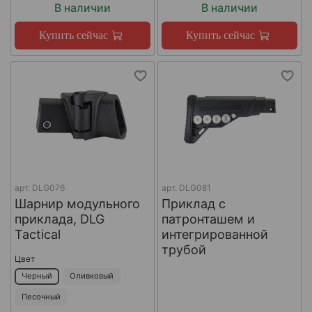
В наличии
В наличии
Купить сейчас
Купить сейчас
арт.
DLG076
арт.
DLG081
Шарнир модульного
Приклад с
приклада, DLG
патронташем и
Tactical
интегрированной
трубой
Цвет
Черный
Оливковый
Песочный