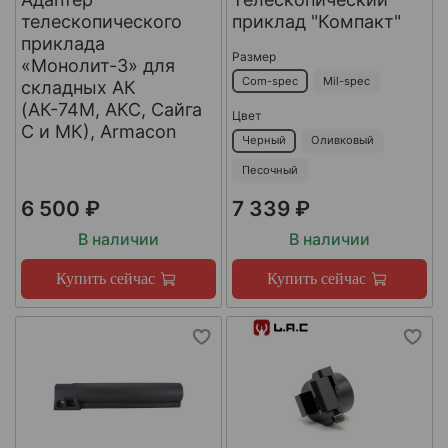
телескопического
приклад "Компакт"
приклада
Размер
«Монолит-3» для
Com-spec
Mil-spec
складных АК
(АК-74М, АКС, Сайга
Цвет
С и МК), Armacon
Черный
Оливковый
Песочный
6 500 ₽
7 339 ₽
В наличии
В наличии
Купить сейчас
Купить сейчас