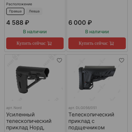
Расположение
Правша
Левша
4 588 ₽
6 000 ₽
В наличии
В наличии
Купить сейчас
Купить сейчас
арт.
Nord
арт.
DLG056/051
Усиленный
Телескопический
телескопический
приклад с
приклад Норд,
подщечником