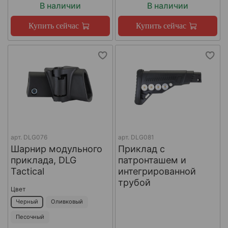
В наличии
В наличии
Купить сейчас
Купить сейчас
арт.
DLG076
арт.
DLG081
Шарнир модульного
Приклад с
приклада, DLG
патронташем и
Tactical
интегрированной
трубой
Цвет
Черный
Оливковый
Песочный