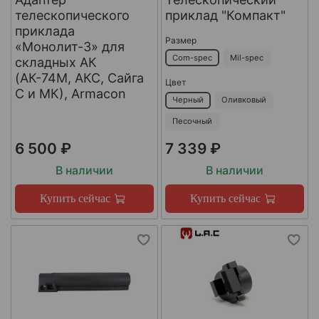
телескопического
приклад "Компакт"
приклада
Размер
«Монолит-3» для
Com-spec
Mil-spec
складных АК
(АК-74М, АКС, Сайга
Цвет
С и МК), Armacon
Черный
Оливковый
Песочный
6 500 ₽
7 339 ₽
В наличии
В наличии
Купить сейчас
Купить сейчас