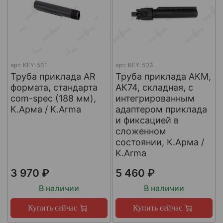
арт.
KEY-501
арт.
KEY-503
Труба приклада AR
Труба приклада АКМ,
формата, стандарта
АК74, складная, с
com-spec (188 мм),
интегрированным
К.Арма / K.Arma
адаптером приклада
и фиксацией в
сложенном
состоянии, К.Арма /
K.Arma
3 970 ₽
5 460 ₽
В наличии
В наличии
Купить сейчас
Купить сейчас