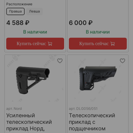
Расположение
Правша
Левша
4 588 ₽
6 000 ₽
В наличии
В наличии
Купить сейчас
Купить сейчас
арт.
Nord
арт.
DLG056/051
Усиленный
Телескопический
телескопический
приклад с
приклад Норд,
подщечником