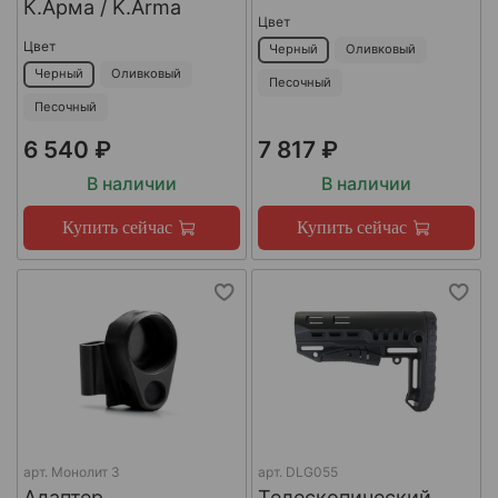
К.Арма / K.Arma
Цвет
Цвет
Черный
Оливковый
Черный
Оливковый
Песочный
Песочный
6 540 ₽
7 817 ₽
В наличии
В наличии
Купить сейчас
Купить сейчас
арт.
Монолит 3
арт.
DLG055
Адаптер
Телескопический