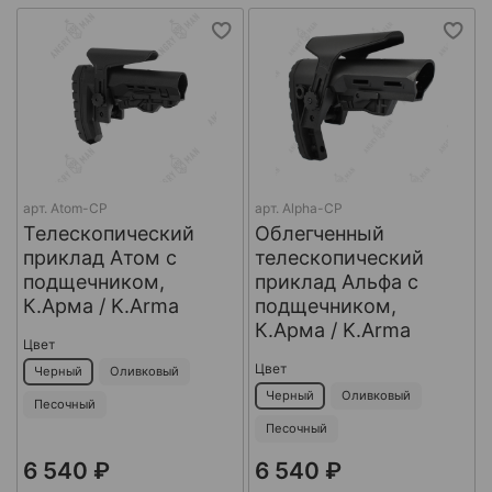
арт.
Atom-CP
арт.
Alpha-CP
Телескопический
Облегченный
приклад Атом с
телескопический
подщечником,
приклад Альфа с
К.Арма / K.Arma
подщечником,
К.Арма / K.Arma
Цвет
Цвет
Черный
Оливковый
Черный
Оливковый
Песочный
Песочный
6 540 ₽
6 540 ₽