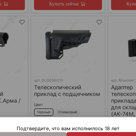
с
Купить сейчас
Купи
арт.
DLG056/051
арт.
Монолит 
Телескопический
Адаптер
ий
приклад с подщечником
телескоп
К.Арма /
приклад
Цвет
для скла
Черный
Оливковый
(АК-74М,
МК), Arm
Песочный
Подтвердите, что вам исполнилось 18 лет