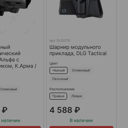
арт.
DLG076
нный
Шарнир модульного
пический
приклада, DLG Tactical
Альфа с
Цвет
ком, К.Арма /
Черный
Оливковый
Песочный
Расположение
Оливковый
Правша
Левша
 ₽
4 588 ₽
 наличии
В наличии