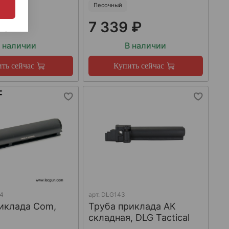
Песочный
 ₽
7 339 ₽
 наличии
В наличии
ть сейчас
Купить сейчас
4
арт.
DLG143
иклада Com,
Труба приклада АК
складная, DLG Tactical