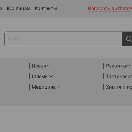
а
Юр.лицам
Контакты
Написать в Whats
Цевья
Рукоятки
Шлемы
Тактическ
Медицина
Химия и к