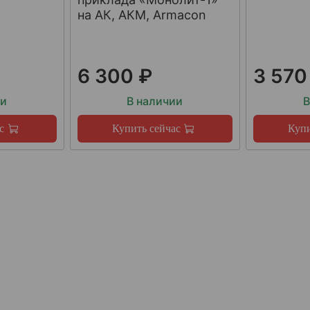
на АК, АКМ, Armacon
6 300 ₽
3 570
ии
В наличии
В
с
Купить сейчас
Купи