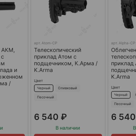
арт.
Atom-CP
арт.
Alpha-CP
 АКМ,
Телескопический
Облегче
 с
приклад Атом с
телеско
ым
подщечником, К.Арма /
приклад 
лада и
K.Arma
подщечни
ложенном
K.Arma
Цвет
ма /
Цвет
Черный
Оливковый
Черный
Песочный
Песочный
6 540 ₽
6 540
ии
В наличии
В