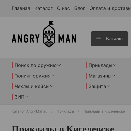
Главная
Каталог
О нас
Блог
Оплата и доставк
Каталог
Поиск по оружию
Приклады
Тюнинг оружия
Магазины
Чехлы и кейсы
Защита
ЗИП
Каталог AngryMan.ru
Приклады
Приклады в Киселевске
Приклады в Киселевске