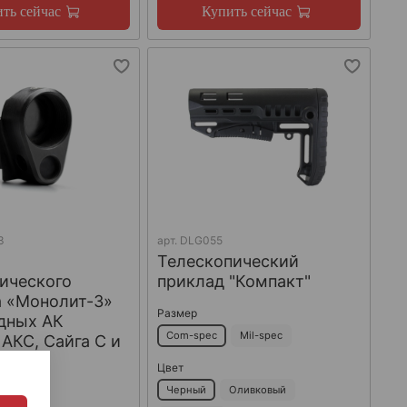
ть сейчас
Купить сейчас
3
арт.
DLG055
Телескопический
ического
приклад "Компакт"
а «Монолит-3»
Размер
дных АК
Com-spec
Mil-spec
 АКС, Сайга С и
acon
Цвет
Черный
Оливковый