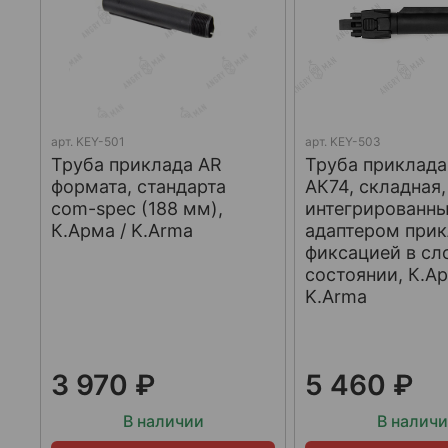
арт.
KEY-501
арт.
KEY-503
Труба приклада AR
Труба приклада
формата, стандарта
АК74, складная,
com-spec (188 мм),
интегрированн
К.Арма / K.Arma
адаптером прик
фиксацией в с
состоянии, К.Ар
K.Arma
3 970 ₽
5 460 ₽
В наличии
В налич