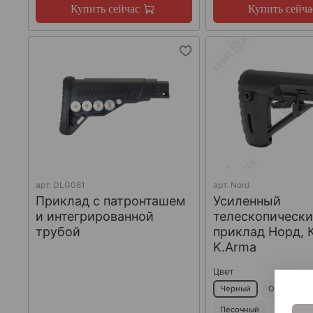
Купить сейчас
Купить сейча
арт.
DLG081
арт.
Nord
Приклад с патронташем
Усиленный
и интегрированной
телескопическ
трубой
приклад Норд, 
K.Arma
Цвет
Черный
Оливковый
Песочный