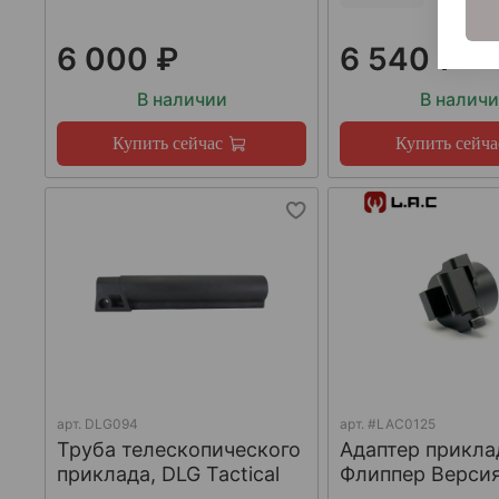
6 000 ₽
6 540 ₽
В наличии
В налич
Купить сейчас
Купить сейча
арт.
DLG094
арт.
#LAC0125
Труба телескопического
Адаптер прикла
приклада, DLG Tactical
Флиппер Версия-