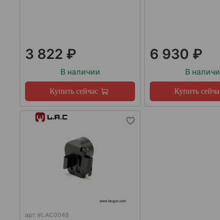
3 822 ₽
6 930 ₽
В наличии
В налич
Купить сейчас
Купить сейча
арт.
#LAC0048