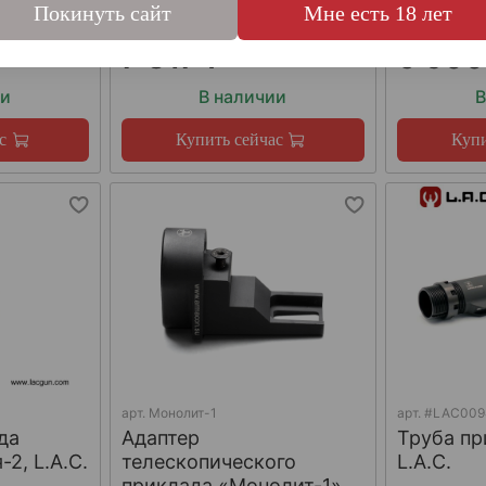
Покинуть сайт
Мне есть 18 лет
7 817 ₽
6 500
ии
В наличии
В
с
Купить сейчас
Купи
арт.
Монолит-1
арт.
#LAC009
да
Адаптер
Труба пр
2, L.A.C.
телескопического
L.A.C.
приклада «Монолит-1»