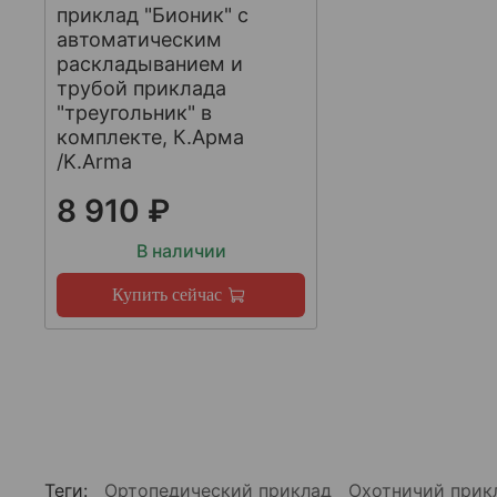
приклад "Бионик" с
автоматическим
раскладыванием и
трубой приклада
"треугольник" в
комплекте, К.Арма
/K.Arma
8 910 ₽
В наличии
Купить сейчас
Теги:
Ортопедический приклад
Охотничий при