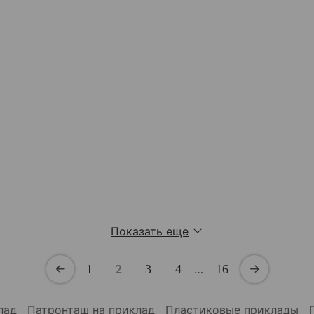
Показать еще
1
2
3
4
…
16
клад
Патронташ на приклад
Пластиковые приклады