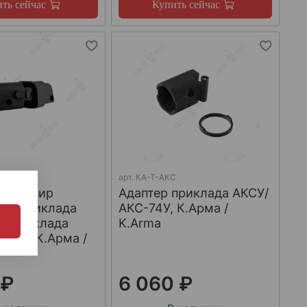
ть сейчас
Купить сейчас
арт.
КА-Т-АКС
й шарнир
Адаптер приклада АКСУ/
го приклада
АКС-74У, К.Арма /
ы приклада
K.Arma
ник", К.Арма /
 ₽
6 060 ₽