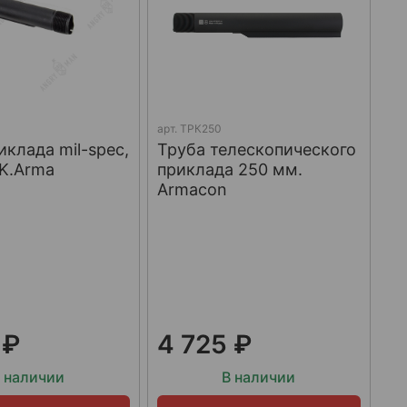
арт.
ТРК250
иклада mil-spec,
Труба телескопического
 K.Arma
приклада 250 мм.
Armacon
 ₽
4 725 ₽
 наличии
В наличии