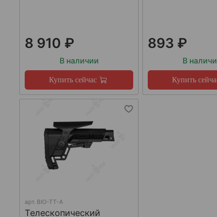
8 910 ₽
893 ₽
В наличии
В налич
Купить сейчас
Купить сейча
арт.
BIO-TT-A
Телескопический