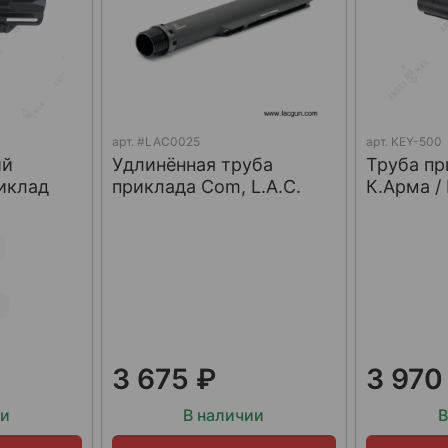
арт.
#LAC0025
арт.
KEY-500
ий
Удлинённая труба
Труба пр
иклад
приклада Com, L.A.C.
К.Арма /
3 675 ₽
3 970
ии
В наличии
В