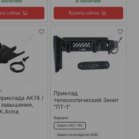
 наличии
В наличии
ть сейчас
Купить сейчас
74
Приклад
приклада АК74 /
телескопический Зенит
 завышения,
"ПТ-1"
 K.Arma
Вариант
Замок АКС-74У
Замок нескладной АКМ