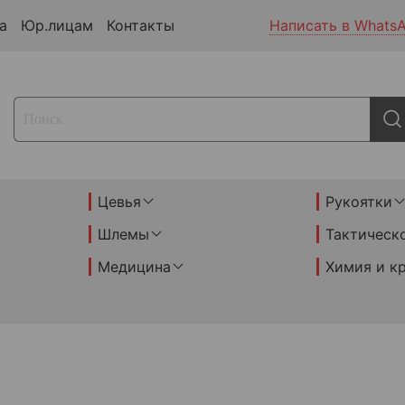
а
Юр.лицам
Контакты
Написать в Whats
Цевья
Рукоятки
Шлемы
Тактическ
Медицина
Химия и к