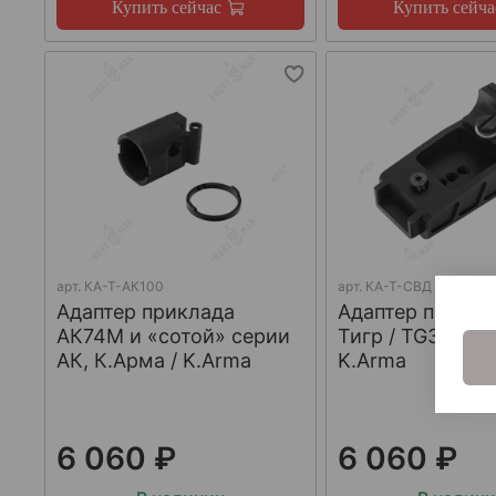
Купить сейчас
Купить сейча
арт.
КА-Т-АК100
арт.
КА-Т-СВД
Адаптер приклада
Адаптер прикла
АК74М и «сотой» серии
Тигр / TG3, К.Ар
АК, К.Арма / K.Arma
K.Arma
6 060 ₽
6 060 ₽