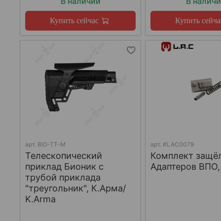
В наличии
В налич
Купить сейчас
Купить сейча
арт.
BIO-TT-M
арт.
#LAC0079
Телескопический
Комплект защё
приклад Бионик с
Адаптеров ВПО, 
трубой приклада
"треугольник", К.Арма/
K.Arma