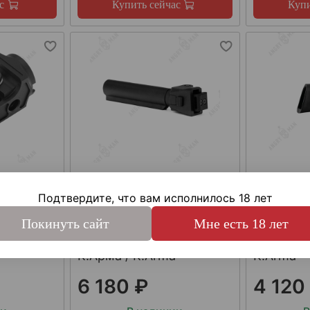
с
Купить сейчас
Купи
арт.
KEY-504
арт.
SH4
да СВД /
Труба приклада АК-74М
Складно
Подтвердите, что вам исполнилось 18 лет
ма /
и "сотой" серии АК,
модульно
Покинуть сайт
Мне есть 18 лет
складная, с фиксацией в
для труб
сложенном состоянии,
"треуголь
К.Арма / K.Arma
K.Arma
6 180 ₽
4 120