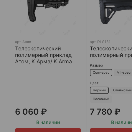
арт.
Atom
арт.
DLG131
Телескопический
Телескопическ
полимерный приклад
полимерный пр
Атом, К.Арма/ K.Arma
Размер
Com-spec
Mil-spec
Цвет
Черный
Оливковый
Песочный
6 060 ₽
7 780 ₽
В наличии
В налич