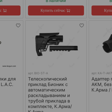
ии
В наличии
В
с
Купить сейчас
Купи
арт.
BIO-ST-A
арт.
КА-Т-АК
лки для
Телескопический
Адаптер 
L.A.C.
приклад Бионик с
АКМ, без
автоматическим
К.Арма /
раскладыванием и
трубой приклада в
комплекте, К.Арма/
K.Arma