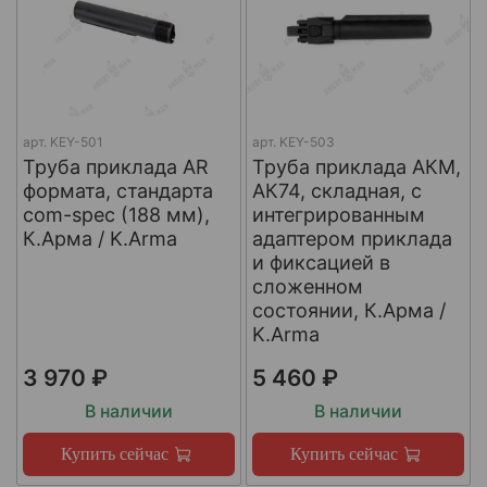
арт.
KEY-501
арт.
KEY-503
Труба приклада AR
Труба приклада АКМ,
формата, стандарта
АК74, складная, с
com-spec (188 мм),
интегрированным
К.Арма / K.Arma
адаптером приклада
и фиксацией в
сложенном
состоянии, К.Арма /
K.Arma
3 970 ₽
5 460 ₽
В наличии
В наличии
Купить сейчас
Купить сейчас