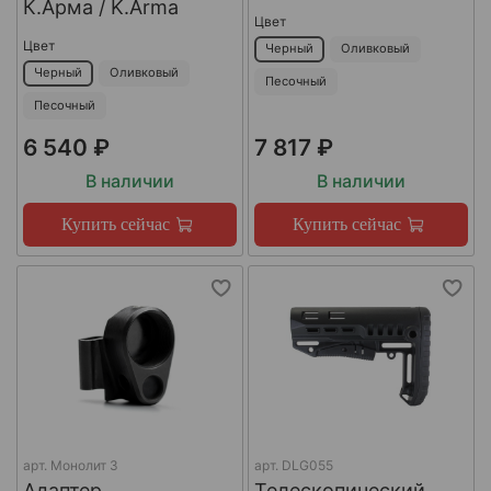
К.Арма / K.Arma
Цвет
Цвет
Черный
Оливковый
Черный
Оливковый
Песочный
Песочный
6 540 ₽
7 817 ₽
В наличии
В наличии
Купить сейчас
Купить сейчас
арт.
Монолит 3
арт.
DLG055
Адаптер
Телескопический