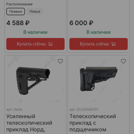
Расположение
Правша
Левша
4 588 ₽
6 000 ₽
В наличии
В наличии
Купить сейчас
Купить сейчас
арт.
Nord
арт.
DLG056/051
Усиленный
Телескопический
телескопический
приклад с
приклад Норд,
подщечником