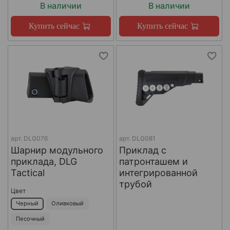
В наличии
В наличии
Купить сейчас
Купить сейчас
арт.
DLG076
арт.
DLG081
Шарнир модульного
Приклад с
приклада, DLG
патронташем и
Tactical
интегрированной
трубой
Цвет
Черный
Оливковый
Песочный