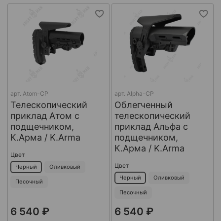
арт.
Atom-CP
арт.
Alpha-CP
Телескопический
Облегченный
приклад Атом с
телескопический
подщечником,
приклад Альфа с
К.Арма / K.Arma
подщечником,
К.Арма / K.Arma
Цвет
Цвет
Черный
Оливковый
Черный
Оливковый
Песочный
Песочный
6 540 ₽
6 540 ₽