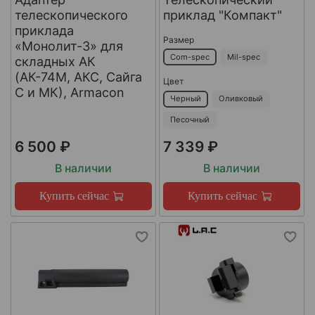
телескопического
приклад "Компакт"
приклада
Размер
«Монолит-3» для
Com-spec
Mil-spec
складных АК
(АК-74М, АКС, Сайга
Цвет
С и МК), Armacon
Черный
Оливковый
Песочный
6 500 ₽
7 339 ₽
В наличии
В наличии
Купить сейчас
Купить сейчас