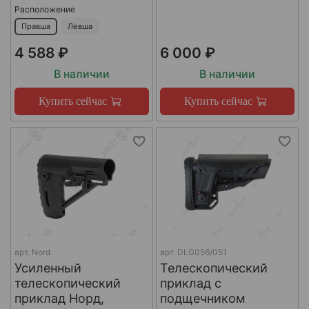
Расположение
Правша
Левша
4 588 ₽
6 000 ₽
В наличии
В наличии
Купить сейчас
Купить сейчас
арт.
Nord
арт.
DLG056/051
Усиленный
Телескопический
телескопический
приклад с
приклад Норд,
подщечником