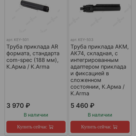
арт.
KEY-501
арт.
KEY-503
Труба приклада AR
Труба приклада АКМ,
формата, стандарта
АК74, складная, с
com-spec (188 мм),
интегрированным
К.Арма / K.Arma
адаптером приклада
и фиксацией в
сложенном
состоянии, К.Арма /
K.Arma
3 970 ₽
5 460 ₽
В наличии
В наличии
Купить сейчас
Купить сейчас