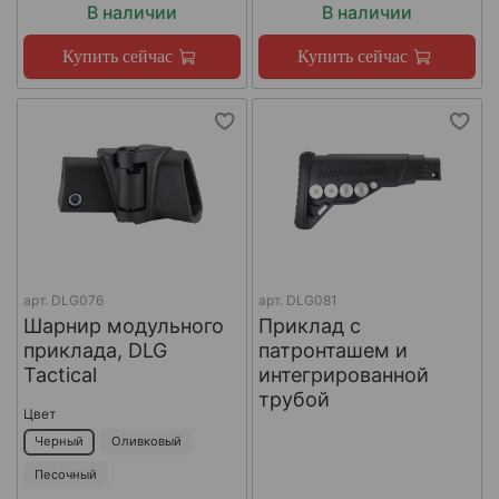
В наличии
В наличии
Купить сейчас
Купить сейчас
арт.
DLG076
арт.
DLG081
Шарнир модульного
Приклад с
приклада, DLG
патронташем и
Tactical
интегрированной
трубой
Цвет
Черный
Оливковый
Песочный