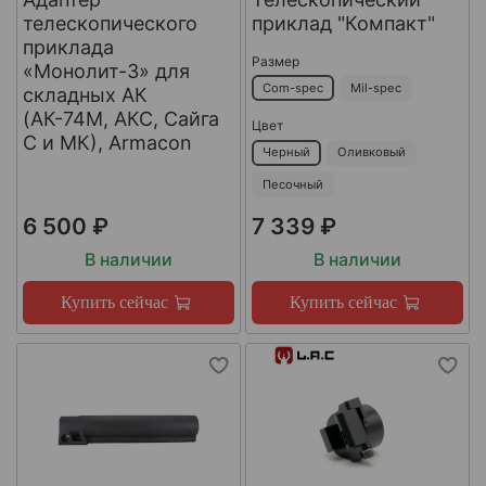
телескопического
приклад "Компакт"
приклада
Размер
«Монолит-3» для
Com-spec
Mil-spec
складных АК
(АК-74М, АКС, Сайга
Цвет
С и МК), Armacon
Черный
Оливковый
Песочный
6 500 ₽
7 339 ₽
В наличии
В наличии
Купить сейчас
Купить сейчас