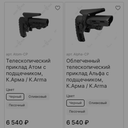
арт.
Atom-CP
арт.
Alpha-CP
Телескопический
Облегченный
приклад Атом с
телескопический
подщечником,
приклад Альфа с
К.Арма / K.Arma
подщечником,
К.Арма / K.Arma
Цвет
Цвет
Черный
Оливковый
Черный
Оливковый
Песочный
Песочный
6 540 ₽
6 540 ₽