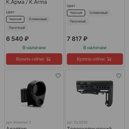
К.Арма / K.Arma
Цвет
Цвет
Черный
Оливковый
Черный
Оливковый
Песочный
Песочный
6 540 ₽
7 817 ₽
В наличии
В наличии
Купить сейчас
Купить сейчас
арт.
Монолит 3
арт.
DLG055
Адаптер
Телескопический