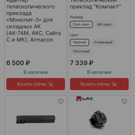
телескопического
приклад "Компакт"
приклада
Размер
«Монолит-3» для
Com-spec
Mil-spec
складных АК
(АК-74М, АКС, Сайга
Цвет
С и МК), Armacon
Черный
Оливковый
Песочный
6 500 ₽
7 339 ₽
В наличии
В наличии
Купить сейчас
Купить сейчас