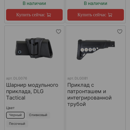
В наличии
В наличии
Купить сейчас
Купить сейчас
арт.
DLG076
арт.
DLG081
Шарнир модульного
Приклад с
приклада, DLG
патронташем и
Tactical
интегрированной
трубой
Цвет
Черный
Оливковый
Песочный