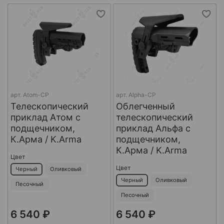
арт.
Atom-CP
арт.
Alpha-CP
Телескопический
Облегченный
приклад Атом с
телескопический
подщечником,
приклад Альфа с
К.Арма / K.Arma
подщечником,
К.Арма / K.Arma
Цвет
Цвет
Черный
Оливковый
Черный
Оливковый
Песочный
Песочный
6 540 ₽
6 540 ₽