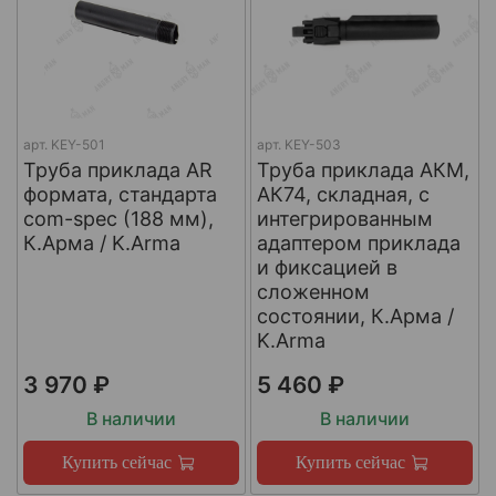
арт.
KEY-501
арт.
KEY-503
Труба приклада AR
Труба приклада АКМ,
формата, стандарта
АК74, складная, с
com-spec (188 мм),
интегрированным
К.Арма / K.Arma
адаптером приклада
и фиксацией в
сложенном
состоянии, К.Арма /
K.Arma
3 970 ₽
5 460 ₽
В наличии
В наличии
Купить сейчас
Купить сейчас