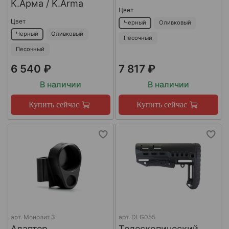
К.Арма / K.Arma
Цвет
Цвет
Черный
Оливковый
Черный
Оливковый
Песочный
Песочный
6 540 ₽
7 817 ₽
В наличии
В наличии
Купить сейчас
Купить сейчас
арт.
Монолит 3
арт.
DLG055
Адаптер
Телескопический