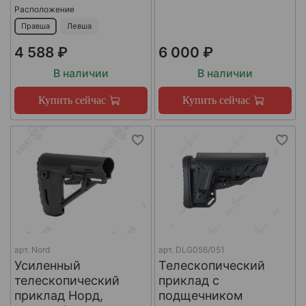
Расположение
Правша
Левша
4 588 ₽
6 000 ₽
В наличии
В наличии
Купить сейчас
Купить сейчас
арт.
Nord
арт.
DLG056/051
Усиленный
Телескопический
телескопический
приклад с
приклад Норд,
подщечником