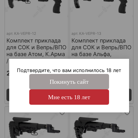
арт.
KA-VEPR-12
арт.
KA-VEPR-13
Комплект приклада
Комплект приклада
для СОК и Вепрь/ВПО
для СОК и Вепрь/ВПО
на базе Атом, К.Арма
на базе Альфа,
/ K.Arma
К.Арма / K.Arma
Подтвердите, что вам исполнилось 18 лет
21 765 ₽
21 765 ₽
Покинуть сайт
Поставка 7 - 14 дней
Поставка 7 - 14 дней
Под заказ
Под заказ
Мне есть 18 лет