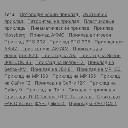
Теги:
Ортопедический приклад
Охотничий
приклад
Патронташ на приклад
Пластиковые
приклады
Пневматический приклад
Приклад
Mossberg
Приклад АКМС
Приклад винтовки
Приклад ВПО 202
Приклад ВПО 205
Приклад для
АК-47
Приклад для АК-74М
Приклад для
Remington 870
Приклад на АК
Приклад на Вепрь
308 СОК 95
Приклад на Вепрь-12
Приклад на
Вепрь-КМ
Приклад на ИЖ-81
Приклад на МР 133
Приклад на МР 153
Приклад на МР 155
Приклад
на Сайгу 12
Приклад на Сайгу 12К
Приклад на
Сайгу 9
Приклад на Тигр
Складные приклады
Приклады DLG Tactical (ДЛГ Тактикал)
Приклады
FAB Defense (ФАБ Дефенс)
Приклады SAG (САГ)