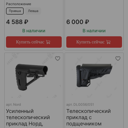
Расположение
Правша
Левша
4 588 ₽
6 000 ₽
В наличии
В наличии
Купить сейчас
Купить сейчас
арт.
Nord
арт.
DLG056/051
Усиленный
Телескопический
телескопический
приклад с
приклад Норд,
подщечником