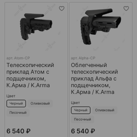
арт.
Atom-CP
арт.
Alpha-CP
Телескопический
Облегченный
приклад Атом с
телескопический
подщечником,
приклад Альфа с
К.Арма / K.Arma
подщечником,
К.Арма / K.Arma
Цвет
Цвет
Черный
Оливковый
Черный
Оливковый
Песочный
Песочный
6 540 ₽
6 540 ₽