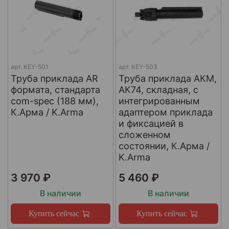
арт.
KEY-501
арт.
KEY-503
Труба приклада AR
Труба приклада АКМ,
формата, стандарта
АК74, складная, с
com-spec (188 мм),
интегрированным
К.Арма / K.Arma
адаптером приклада
и фиксацией в
сложенном
состоянии, К.Арма /
K.Arma
3 970 ₽
5 460 ₽
В наличии
В наличии
Купить сейчас
Купить сейчас