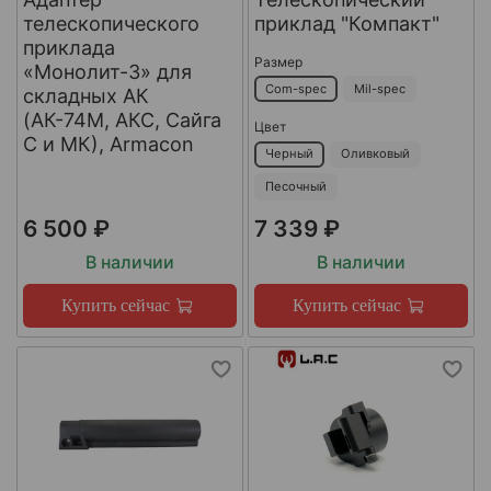
телескопического
приклад "Компакт"
приклада
Размер
«Монолит-3» для
Com-spec
Mil-spec
складных АК
(АК-74М, АКС, Сайга
Цвет
С и МК), Armacon
Черный
Оливковый
Песочный
6 500 ₽
7 339 ₽
В наличии
В наличии
Купить сейчас
Купить сейчас