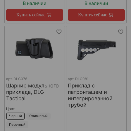
В наличии
В наличии
Купить сейчас
Купить сейчас
арт.
DLG076
арт.
DLG081
Шарнир модульного
Приклад с
приклада, DLG
патронташем и
Tactical
интегрированной
трубой
Цвет
Черный
Оливковый
Песочный