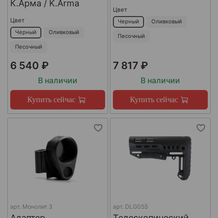
К.Арма / K.Arma
Цвет
Цвет
Черный
Оливковый
Черный
Оливковый
Песочный
Песочный
6 540 ₽
7 817 ₽
В наличии
В наличии
Купить сейчас
Купить сейчас
арт.
Монолит 3
арт.
DLG055
Адаптер
Телескопический