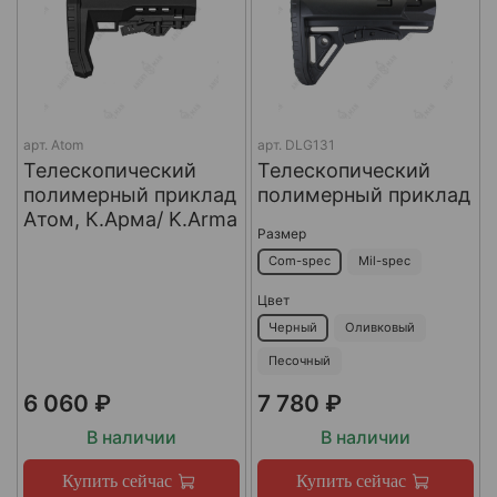
арт.
Atom
арт.
DLG131
Телескопический
Телескопический
полимерный приклад
полимерный приклад
Атом, К.Арма/ K.Arma
Размер
Com-spec
Mil-spec
Цвет
Черный
Оливковый
Песочный
6 060 ₽
7 780 ₽
В наличии
В наличии
Купить сейчас
Купить сейчас