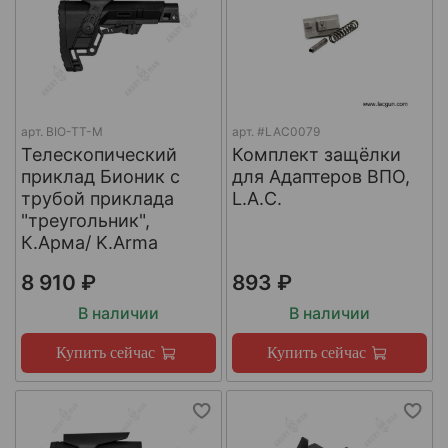
арт.
BIO-TT-M
арт.
#LAC0079
Телескопический
Комплект защёлки
приклад Бионик с
для Адаптеров ВПО,
трубой приклада
L.A.C.
"треугольник",
К.Арма/ K.Arma
8 910 ₽
893 ₽
В наличии
В наличии
Купить сейчас
Купить сейчас