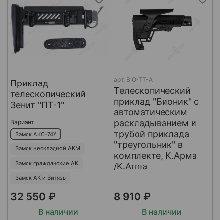
арт.
BIO-TT-A
Приклад
Телескопический
телескопический
приклад "Бионик" с
Зенит "ПТ-1"
автоматическим
раскладыванием и
Вариант
трубой приклада
Замок АКС-74У
"треугольник" в
Замок нескладной АКМ
комплекте, К.Арма
Замок гражданские АК
/K.Arma
Замок АК и Витязь
32 550 ₽
8 910 ₽
В наличии
В наличии