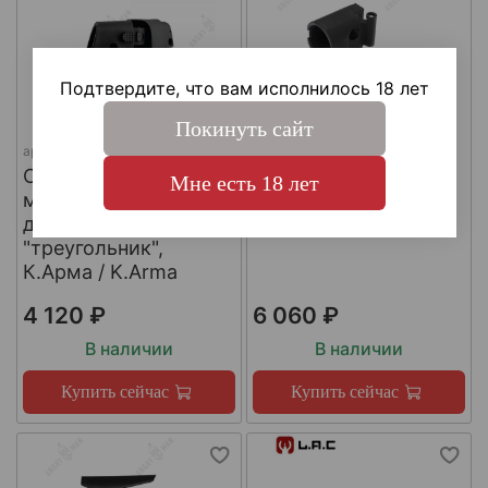
Подтвердите, что вам исполнилось 18 лет
Покинуть сайт
арт.
SH4
арт.
КА-Т-АКС
Складной шарнир
Адаптер приклада
Мне есть 18 лет
модульного приклада
АКСУ/АКС-74У,
для трубы приклада
К.Арма / K.Arma
"треугольник",
К.Арма / K.Arma
4 120 ₽
6 060 ₽
В наличии
В наличии
Купить сейчас
Купить сейчас