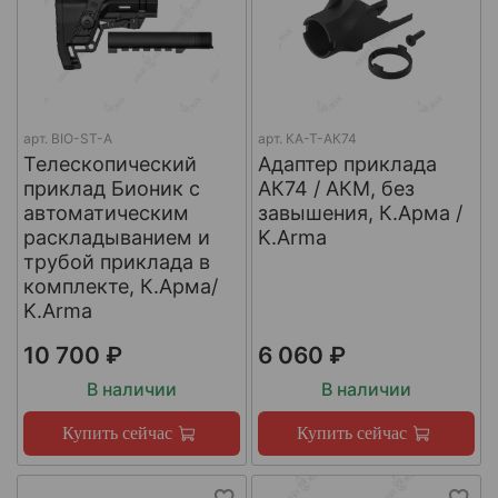
арт.
BIO-ST-A
арт.
КА-Т-АК74
Телескопический
Адаптер приклада
приклад Бионик с
АК74 / АКМ, без
автоматическим
завышения, К.Арма /
раскладыванием и
K.Arma
трубой приклада в
комплекте, К.Арма/
K.Arma
10 700 ₽
6 060 ₽
В наличии
В наличии
Купить сейчас
Купить сейчас