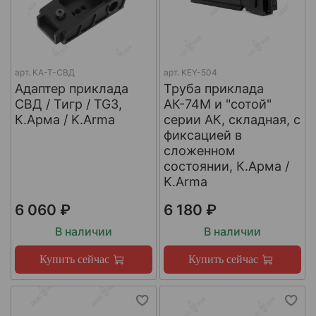
арт.
КА-Т-СВД
арт.
KEY-504
Адаптер приклада
Труба приклада
СВД / Тигр / TG3,
АК-74М и "сотой"
К.Арма / K.Arma
серии АК, складная, с
фиксацией в
сложенном
состоянии, К.Арма /
K.Arma
6 060 ₽
6 180 ₽
В наличии
В наличии
Купить сейчас
Купить сейчас