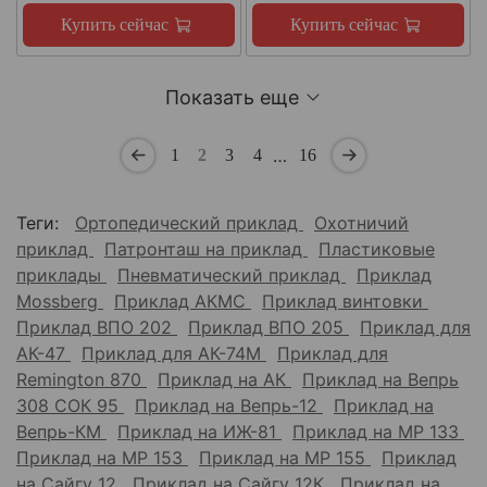
Купить сейчас
Купить сейчас
Показать еще
…
1
2
3
4
16
Теги:
Ортопедический приклад
Охотничий
приклад
Патронташ на приклад
Пластиковые
приклады
Пневматический приклад
Приклад
Mossberg
Приклад АКМС
Приклад винтовки
Приклад ВПО 202
Приклад ВПО 205
Приклад для
АК-47
Приклад для АК-74М
Приклад для
Remington 870
Приклад на АК
Приклад на Вепрь
308 СОК 95
Приклад на Вепрь-12
Приклад на
Вепрь-КМ
Приклад на ИЖ-81
Приклад на МР 133
Приклад на МР 153
Приклад на МР 155
Приклад
на Сайгу 12
Приклад на Сайгу 12К
Приклад на