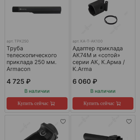
арт.
ТРК250
арт.
КА-Т-АК100
Труба
Адаптер приклада
телескопического
АК74М и «сотой»
приклада 250 мм.
серии АК, К.Арма /
Armacon
K.Arma
4 725 ₽
6 060 ₽
В наличии
В наличии
Купить сейчас
Купить сейчас