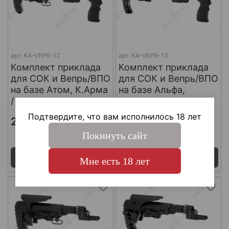
арт.
KA-VEPR-12
арт.
KA-VEPR-13
Комплект приклада
Комплект приклада
для СОК и Вепрь/ВПО
для СОК и Вепрь/ВПО
на базе Атом, К.Арма
на базе Альфа,
/ K.Arma
К.Арма / K.Arma
Подтвердите, что вам исполнилось 18 лет
21 765 ₽
21 765 ₽
Покинуть сайт
Поставка 7 - 14 дней
Поставка 7 - 14 дней
Под заказ
Под заказ
Мне есть 18 лет