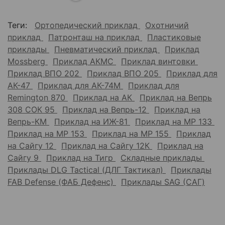
Теги:
Ортопедический приклад
Охотничий
приклад
Патронташ на приклад
Пластиковые
приклады
Пневматический приклад
Приклад
Mossberg
Приклад АКМС
Приклад винтовки
Приклад ВПО 202
Приклад ВПО 205
Приклад для
АК-47
Приклад для АК-74М
Приклад для
Remington 870
Приклад на АК
Приклад на Вепрь
308 СОК 95
Приклад на Вепрь-12
Приклад на
Вепрь-КМ
Приклад на ИЖ-81
Приклад на МР 133
Приклад на МР 153
Приклад на МР 155
Приклад
на Сайгу 12
Приклад на Сайгу 12К
Приклад на
Сайгу 9
Приклад на Тигр
Складные приклады
Приклады DLG Tactical (ДЛГ Тактикал)
Приклады
FAB Defense (ФАБ Дефенс)
Приклады SAG (САГ)