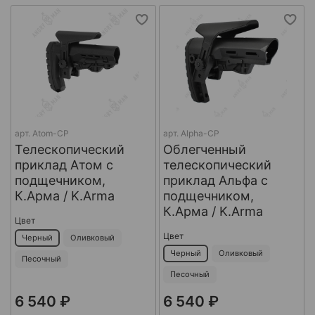
арт.
Atom-CP
арт.
Alpha-CP
Телескопический
Облегченный
приклад Атом с
телескопический
подщечником,
приклад Альфа с
К.Арма / K.Arma
подщечником,
К.Арма / K.Arma
Цвет
Цвет
Черный
Оливковый
Черный
Оливковый
Песочный
Песочный
6 540 ₽
6 540 ₽