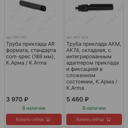
арт.
KEY-501
арт.
KEY-503
Труба приклада AR
Труба приклада АКМ,
формата, стандарта
АК74, складная, с
com-spec (188 мм),
интегрированным
К.Арма / K.Arma
адаптером приклада
и фиксацией в
сложенном
состоянии, К.Арма /
K.Arma
3 970 ₽
5 460 ₽
В наличии
В наличии
Купить сейчас
Купить сейчас