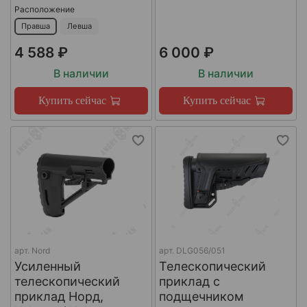
Расположение
Правша
Левша
4 588 ₽
6 000 ₽
В наличии
В наличии
Купить сейчас
Купить сейчас
арт.
Nord
арт.
DLG056/051
Усиленный
Телескопический
телескопический
приклад с
приклад Норд,
подщечником