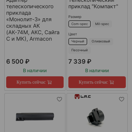
телескопического
приклад "Компакт"
приклада
Размер
«Монолит-3» для
Com-spec
Mil-spec
складных АК
(АК-74М, АКС, Сайга
Цвет
С и МК), Armacon
Черный
Оливковый
Песочный
6 500 ₽
7 339 ₽
В наличии
В наличии
Купить сейчас
Купить сейчас