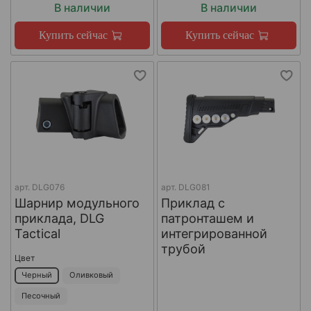
В наличии
В наличии
Купить сейчас
Купить сейчас
арт.
DLG076
арт.
DLG081
Шарнир модульного
Приклад с
приклада, DLG
патронташем и
Tactical
интегрированной
трубой
Цвет
Черный
Оливковый
Песочный