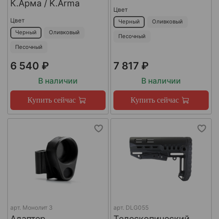
К.Арма / K.Arma
Цвет
Цвет
Черный
Оливковый
Черный
Оливковый
Песочный
Песочный
6 540 ₽
7 817 ₽
В наличии
В наличии
Купить сейчас
Купить сейчас
арт.
Монолит 3
арт.
DLG055
Адаптер
Телескопический