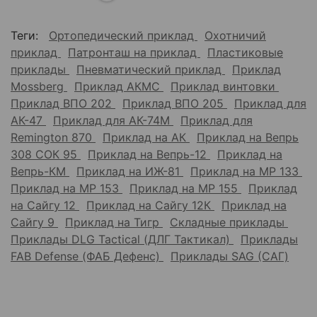
Теги:
Ортопедический приклад
Охотничий
приклад
Патронташ на приклад
Пластиковые
приклады
Пневматический приклад
Приклад
Mossberg
Приклад АКМС
Приклад винтовки
Приклад ВПО 202
Приклад ВПО 205
Приклад для
АК-47
Приклад для АК-74М
Приклад для
Remington 870
Приклад на АК
Приклад на Вепрь
308 СОК 95
Приклад на Вепрь-12
Приклад на
Вепрь-КМ
Приклад на ИЖ-81
Приклад на МР 133
Приклад на МР 153
Приклад на МР 155
Приклад
на Сайгу 12
Приклад на Сайгу 12К
Приклад на
Сайгу 9
Приклад на Тигр
Складные приклады
Приклады DLG Tactical (ДЛГ Тактикал)
Приклады
FAB Defense (ФАБ Дефенс)
Приклады SAG (САГ)