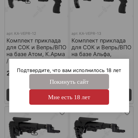
арт.
KA-VEPR-12
арт.
KA-VEPR-13
Комплект приклада
Комплект приклада
для СОК и Вепрь/ВПО
для СОК и Вепрь/ВПО
на базе Атом, К.Арма
на базе Альфа,
/ K.Arma
К.Арма / K.Arma
Подтвердите, что вам исполнилось 18 лет
21 765 ₽
21 765 ₽
Покинуть сайт
Поставка 7 - 14 дней
Поставка 7 - 14 дней
Под заказ
Под заказ
Мне есть 18 лет