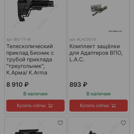
арт.
BIO-TT-M
арт.
#LAC0079
Телескопический
Комплект защёлки
приклад Бионик с
для Адаптеров ВПО,
трубой приклада
L.A.C.
"треугольник",
К.Арма/ K.Arma
8 910 ₽
893 ₽
В наличии
В наличии
Купить сейчас
Купить сейчас