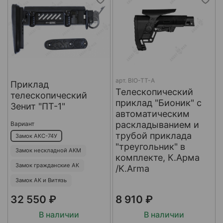
арт.
BIO-TT-A
Приклад
Телескопический
телескопический
приклад "Бионик" с
Зенит "ПТ-1"
автоматическим
раскладыванием и
Вариант
трубой приклада
Замок АКС-74У
"треугольник" в
Замок нескладной АКМ
комплекте, К.Арма
Замок гражданские АК
/K.Arma
Замок АК и Витязь
32 550 ₽
8 910 ₽
В наличии
В наличии