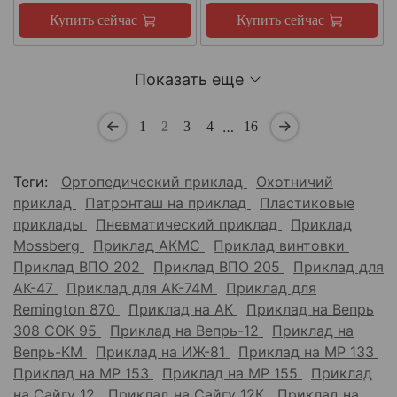
Купить сейчас
Купить сейчас
Показать еще
…
1
2
3
4
16
Теги:
Ортопедический приклад
Охотничий
приклад
Патронташ на приклад
Пластиковые
приклады
Пневматический приклад
Приклад
Mossberg
Приклад АКМС
Приклад винтовки
Приклад ВПО 202
Приклад ВПО 205
Приклад для
АК-47
Приклад для АК-74М
Приклад для
Remington 870
Приклад на АК
Приклад на Вепрь
308 СОК 95
Приклад на Вепрь-12
Приклад на
Вепрь-КМ
Приклад на ИЖ-81
Приклад на МР 133
Приклад на МР 153
Приклад на МР 155
Приклад
на Сайгу 12
Приклад на Сайгу 12К
Приклад на