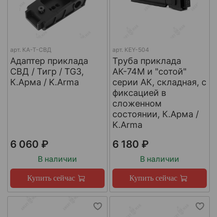
арт.
КА-Т-СВД
арт.
KEY-504
Адаптер приклада
Труба приклада
СВД / Тигр / TG3,
АК-74М и "сотой"
К.Арма / K.Arma
серии АК, складная, с
фиксацией в
сложенном
состоянии, К.Арма /
K.Arma
6 060 ₽
6 180 ₽
В наличии
В наличии
Купить сейчас
Купить сейчас