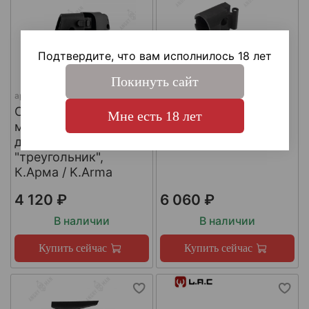
Подтвердите, что вам исполнилось 18 лет
Покинуть сайт
арт.
SH4
арт.
КА-Т-АКС
Складной шарнир
Адаптер приклада
Мне есть 18 лет
модульного приклада
АКСУ/АКС-74У,
для трубы приклада
К.Арма / K.Arma
"треугольник",
К.Арма / K.Arma
4 120 ₽
6 060 ₽
В наличии
В наличии
Купить сейчас
Купить сейчас