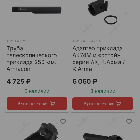
арт.
ТРК250
арт.
КА-Т-АК100
Труба
Адаптер приклада
телескопического
АК74М и «сотой»
приклада 250 мм.
серии АК, К.Арма /
Armacon
K.Arma
4 725 ₽
6 060 ₽
В наличии
В наличии
Купить сейчас
Купить сейчас