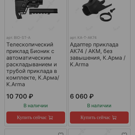
арт.
BIO-ST-A
арт.
КА-Т-АК74
Телескопический
Адаптер приклада
приклад Бионик с
АК74 / АКМ, без
автоматическим
завышения, К.Арма /
раскладыванием и
K.Arma
трубой приклада в
комплекте, К.Арма/
K.Arma
10 700 ₽
6 060 ₽
В наличии
В наличии
Купить сейчас
Купить сейчас