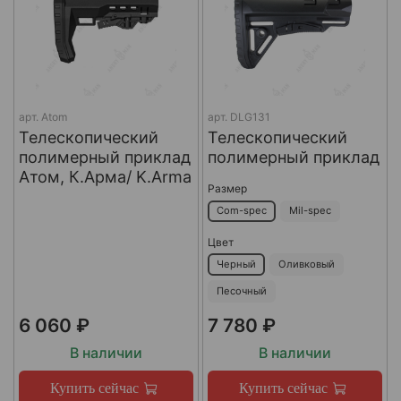
арт.
Atom
арт.
DLG131
Телескопический
Телескопический
полимерный приклад
полимерный приклад
Атом, К.Арма/ K.Arma
Размер
Com-spec
Mil-spec
Цвет
Черный
Оливковый
Песочный
6 060 ₽
7 780 ₽
В наличии
В наличии
Купить сейчас
Купить сейчас