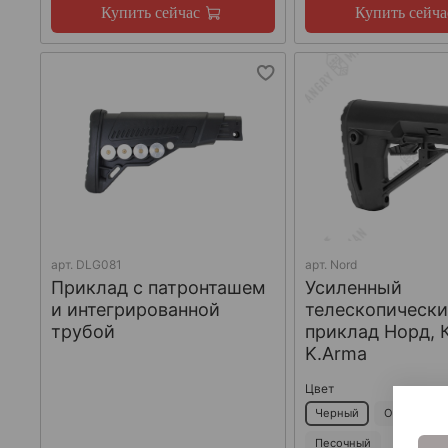
Купить сейчас
Купить сейча
арт.
DLG081
арт.
Nord
Приклад с патронташем
Усиленный
и интегрированной
телескопическ
трубой
приклад Норд, 
K.Arma
Цвет
Черный
Оливковый
Песочный