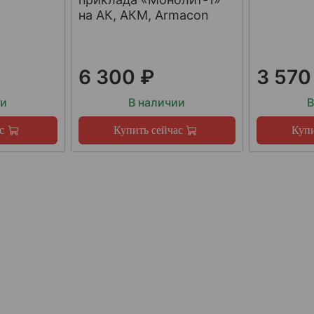
на АК, АКМ, Armacon
6 300 ₽
3 570
ии
В наличии
В
с
Купить сейчас
Купи