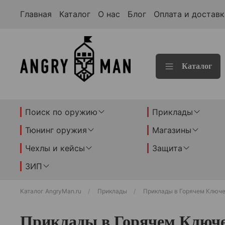
Главная
Каталог
О нас
Блог
Оплата и доставк
Каталог
Поиск по оружию
Приклады
Тюнинг оружия
Магазины
Чехлы и кейсы
Защита
ЗИП
Каталог AngryMan.ru
Приклады
Приклады в Горячем Ключ
Приклады в Горячем Ключ