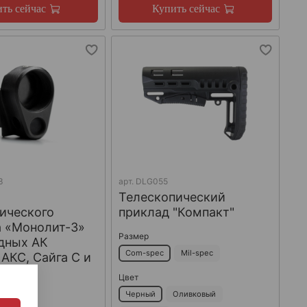
ть сейчас
Купить сейчас
3
арт.
DLG055
Телескопический
ического
приклад "Компакт"
а «Монолит-3»
Размер
дных АК
Com-spec
Mil-spec
 АКС, Сайга С и
acon
Цвет
Черный
Оливковый