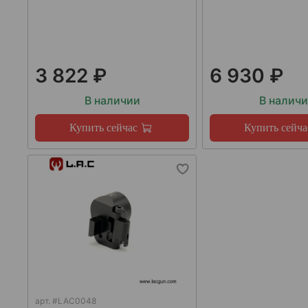
3 822 ₽
6 930 ₽
В наличии
В налич
Купить сейчас
Купить сейча
арт.
#LAC0048