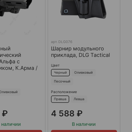
арт.
DLG076
нный
Шарнир модульного
пический
приклада, DLG Tactical
Альфа с
Цвет
ком, К.Арма /
Черный
Оливковый
Песочный
Расположение
Оливковый
Правша
Левша
 ₽
4 588 ₽
 наличии
В наличии