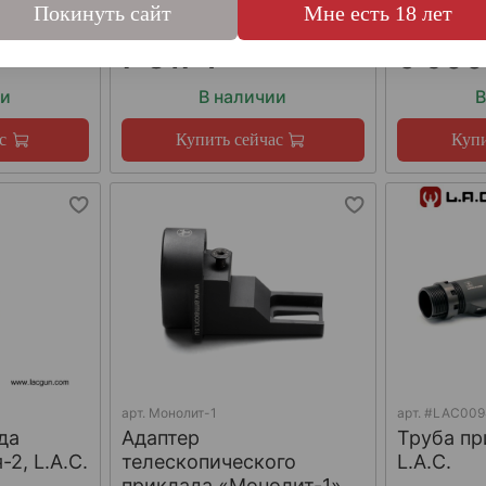
Покинуть сайт
Мне есть 18 лет
7 817 ₽
6 500
ии
В наличии
В
с
Купить сейчас
Купи
арт.
Монолит-1
арт.
#LAC009
да
Адаптер
Труба пр
2, L.A.C.
телескопического
L.A.C.
приклада «Монолит-1»