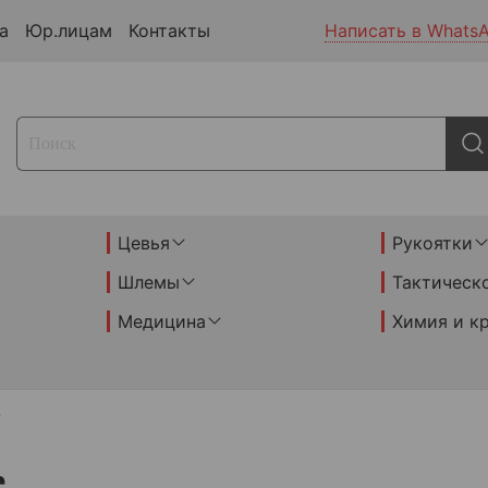
а
Юр.лицам
Контакты
Написать в Whats
Цевья
Рукоятки
Шлемы
Тактическ
Медицина
Химия и к
е
е