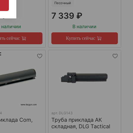
Песочный
 ₽
7 339 ₽
 наличии
В наличии
ть сейчас
Купить сейчас
4
арт.
DLG143
иклада Com,
Труба приклада АК
складная, DLG Tactical