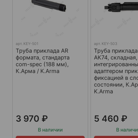
арт.
KEY-501
арт.
KEY-503
Труба приклада AR
Труба приклада
формата, стандарта
АК74, складная,
com-spec (188 мм),
интегрированн
К.Арма / K.Arma
адаптером прик
фиксацией в с
состоянии, К.Ар
K.Arma
3 970 ₽
5 460 ₽
В наличии
В налич