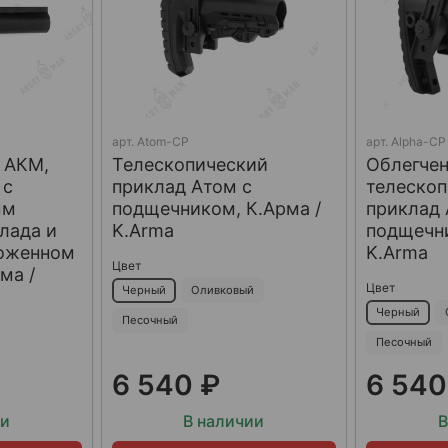
арт.
Atom-CP
арт.
Alpha-CP
 АКМ,
Телескопический
Облегче
 с
приклад Атом с
телеско
ым
подщечником, К.Арма /
приклад 
лада и
K.Arma
подщечни
ложенном
K.Arma
Цвет
ма /
Цвет
Черный
Оливковый
Черный
Песочный
Песочный
6 540 ₽
6 540
ии
В наличии
В