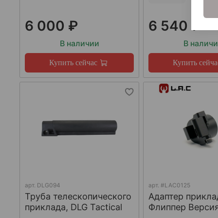
6 000 ₽
6 540 ₽
В наличии
В налич
Купить сейчас
Купить сейча
арт.
DLG094
арт.
#LAC0125
Труба телескопического
Адаптер прикла
приклада, DLG Tactical
Флиппер Версия-