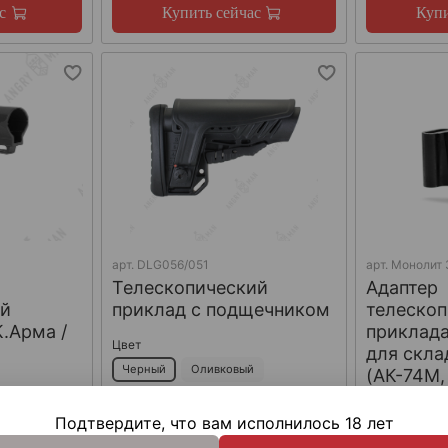
с
Купить сейчас
Купи
арт.
DLG056/051
арт.
Монолит 
Телескопический
Адаптер
ий
приклад с подщечником
телескоп
К.Арма /
приклад
Цвет
для скла
Черный
Оливковый
(АК-74М,
МК), Arm
Песочный
Подтвердите, что вам исполнилось 18 лет