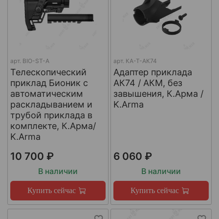
арт.
BIO-ST-A
арт.
КА-Т-АК74
Телескопический
Адаптер приклада
приклад Бионик с
АК74 / АКМ, без
автоматическим
завышения, К.Арма /
раскладыванием и
K.Arma
трубой приклада в
комплекте, К.Арма/
K.Arma
10 700 ₽
6 060 ₽
В наличии
В наличии
Купить сейчас
Купить сейчас