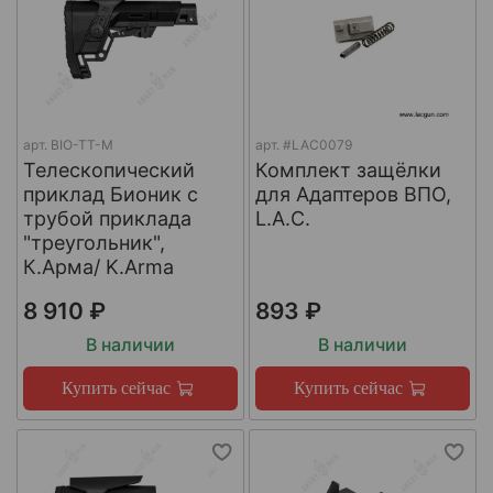
арт.
BIO-TT-M
арт.
#LAC0079
Телескопический
Комплект защёлки
приклад Бионик с
для Адаптеров ВПО,
трубой приклада
L.A.C.
"треугольник",
К.Арма/ K.Arma
8 910 ₽
893 ₽
В наличии
В наличии
Купить сейчас
Купить сейчас