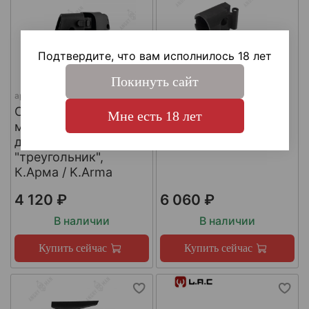
Подтвердите, что вам исполнилось 18 лет
Покинуть сайт
арт.
SH4
арт.
КА-Т-АКС
Складной шарнир
Адаптер приклада
Мне есть 18 лет
модульного приклада
АКСУ/АКС-74У,
для трубы приклада
К.Арма / K.Arma
"треугольник",
К.Арма / K.Arma
4 120 ₽
6 060 ₽
В наличии
В наличии
Купить сейчас
Купить сейчас