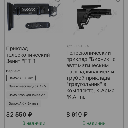
арт.
BIO-TT-A
Приклад
Телескопический
телескопический
приклад "Бионик" с
Зенит "ПТ-1"
автоматическим
раскладыванием и
Вариант
трубой приклада
Замок АКС-74У
"треугольник" в
Замок нескладной АКМ
комплекте, К.Арма
Замок гражданские АК
/K.Arma
Замок АК и Витязь
32 550 ₽
8 910 ₽
В наличии
В наличии