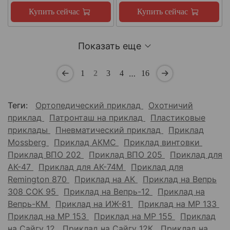
Купить сейчас
Купить сейчас
Показать еще
…
1
2
3
4
16
Теги:
Ортопедический приклад
Охотничий
приклад
Патронташ на приклад
Пластиковые
приклады
Пневматический приклад
Приклад
Mossberg
Приклад АКМС
Приклад винтовки
Приклад ВПО 202
Приклад ВПО 205
Приклад для
АК-47
Приклад для АК-74М
Приклад для
Remington 870
Приклад на АК
Приклад на Вепрь
308 СОК 95
Приклад на Вепрь-12
Приклад на
Вепрь-КМ
Приклад на ИЖ-81
Приклад на МР 133
Приклад на МР 153
Приклад на МР 155
Приклад
на Сайгу 12
Приклад на Сайгу 12К
Приклад на