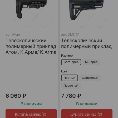
арт.
Atom
арт.
DLG131
Телескопический
Телескопический
полимерный приклад
полимерный приклад
Атом, К.Арма/ K.Arma
Размер
Com-spec
Mil-spec
Цвет
Черный
Оливковый
Песочный
6 060 ₽
7 780 ₽
В наличии
В наличии
Купить сейчас
Купить сейчас