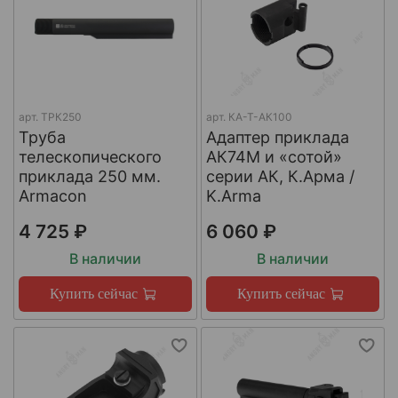
арт.
ТРК250
арт.
КА-Т-АК100
Труба
Адаптер приклада
телескопического
АК74М и «сотой»
приклада 250 мм.
серии АК, К.Арма /
Armacon
K.Arma
4 725 ₽
6 060 ₽
В наличии
В наличии
Купить сейчас
Купить сейчас