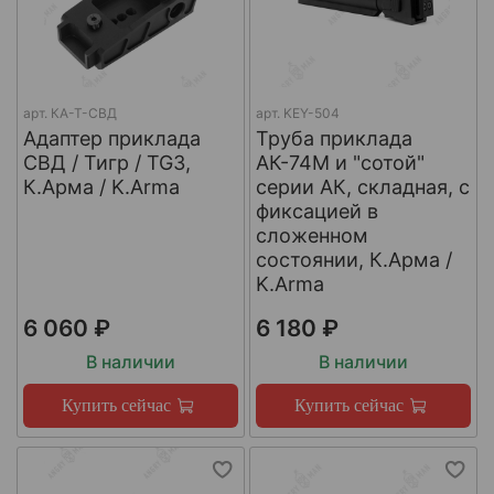
арт.
КА-Т-СВД
арт.
KEY-504
Адаптер приклада
Труба приклада
СВД / Тигр / TG3,
АК-74М и "сотой"
К.Арма / K.Arma
серии АК, складная, с
фиксацией в
сложенном
состоянии, К.Арма /
K.Arma
6 060 ₽
6 180 ₽
В наличии
В наличии
Купить сейчас
Купить сейчас