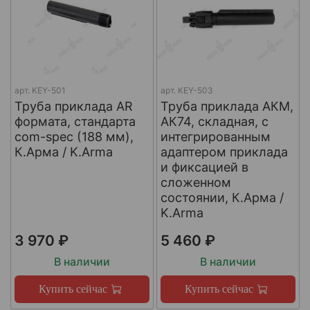
арт.
KEY-501
арт.
KEY-503
Труба приклада AR
Труба приклада АКМ,
формата, стандарта
АК74, складная, с
com-spec (188 мм),
интегрированным
К.Арма / K.Arma
адаптером приклада
и фиксацией в
сложенном
состоянии, К.Арма /
K.Arma
3 970 ₽
5 460 ₽
В наличии
В наличии
Купить сейчас
Купить сейчас