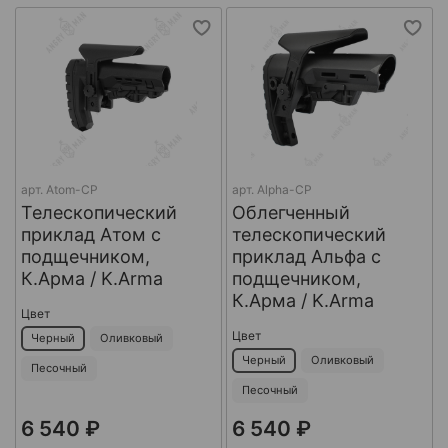
арт.
Atom-CP
арт.
Alpha-CP
Телескопический
Облегченный
приклад Атом с
телескопический
подщечником,
приклад Альфа с
К.Арма / K.Arma
подщечником,
К.Арма / K.Arma
Цвет
Цвет
Черный
Оливковый
Черный
Оливковый
Песочный
Песочный
6 540 ₽
6 540 ₽