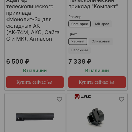
телескопического
приклад "Компакт"
приклада
Размер
«Монолит-3» для
Com-spec
Mil-spec
складных АК
(АК-74М, АКС, Сайга
Цвет
С и МК), Armacon
Черный
Оливковый
Песочный
6 500 ₽
7 339 ₽
В наличии
В наличии
Купить сейчас
Купить сейчас