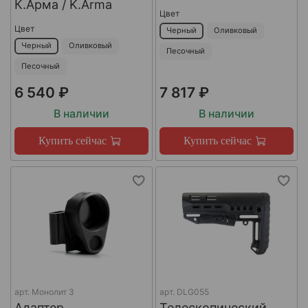
К.Арма / K.Arma
Цвет
Цвет
Черный
Оливковый
Черный
Оливковый
Песочный
Песочный
6 540 ₽
7 817 ₽
В наличии
В наличии
Купить сейчас
Купить сейчас
арт.
Монолит 3
арт.
DLG055
Адаптер
Телескопический