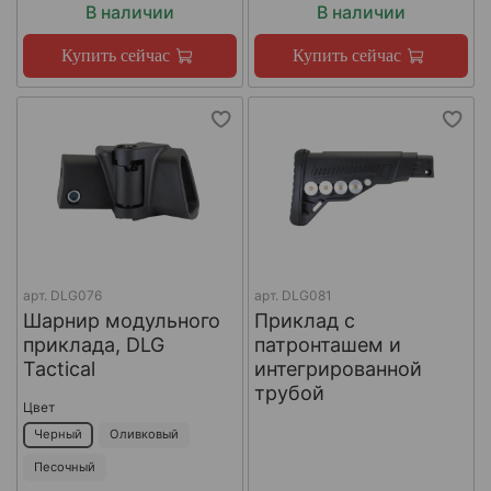
В наличии
В наличии
Купить сейчас
Купить сейчас
арт.
DLG076
арт.
DLG081
Шарнир модульного
Приклад с
приклада, DLG
патронташем и
Tactical
интегрированной
трубой
Цвет
Черный
Оливковый
Песочный