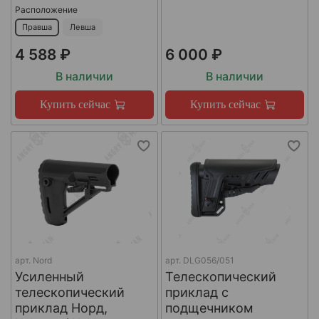
Расположение
Правша
Левша
4 588 ₽
6 000 ₽
В наличии
В наличии
Купить сейчас
Купить сейчас
арт.
Nord
арт.
DLG056/051
Усиленный
Телескопический
телескопический
приклад с
приклад Норд,
подщечником