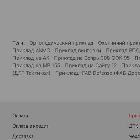
Теги:
Ортопедический приклад
Охотничий при
Приклад АКМС
Приклад винтовки
Приклад ВПО
Приклад на АК
Приклад на Вепрь 308 СОК 95
П
Приклад на МР 155
Приклад на Сайгу 12
Прикла
(ДЛГ Тактикал)
Приклады FAB Defense (ФАБ Деф
Оплата
При
Оплата в кредит
ДТК 
Доставка
Чехл