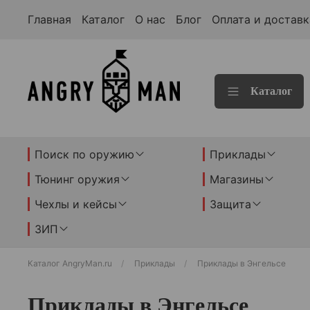
Главная
Каталог
О нас
Блог
Оплата и доставк
Каталог
Поиск по оружию
Приклады
Тюнинг оружия
Магазины
Чехлы и кейсы
Защита
ЗИП
Каталог AngryMan.ru
Приклады
Приклады в Энгельсе
Приклады в Энгельсе