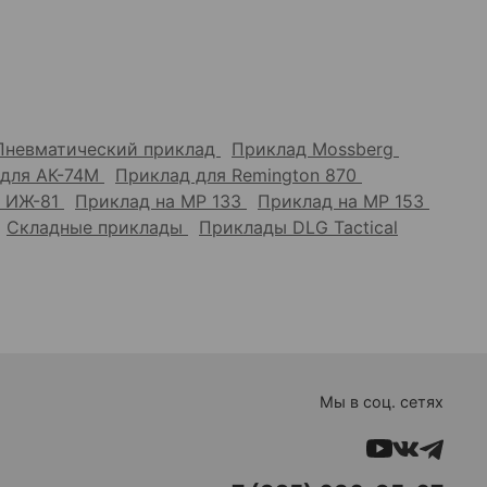
Пневматический приклад
Приклад Mossberg
 для АК-74М
Приклад для Remington 870
а ИЖ-81
Приклад на МР 133
Приклад на МР 153
Складные приклады
Приклады DLG Tactical
Мы в соц. сетях