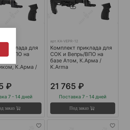
-3
арт.
KA-VEPR-12
 приклада для
Комплект приклада для
прь/ВПО на
СОК и Вепрь/ВПО на
фа с
базе Атом, К.Арма /
ком, К.Арма /
K.Arma
5 ₽
21 765 ₽
ка 7 - 14 дней
Поставка 7 - 14 дней
д заказ
Под заказ