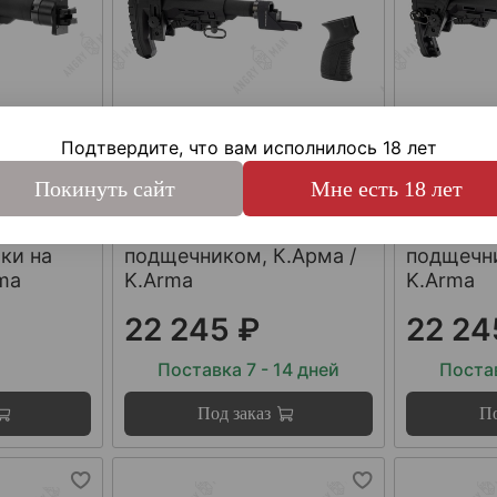
Подтвердите, что вам исполнилось 18 лет
арт.
KA-VEPR-2
арт.
KA-VEPR
Комплект приклада для
Комплект
Покинуть сайт
Мне есть 18 лет
ий
СОК и Вепрь/ВПО на
СОК и Ве
ладных
базе Атом с
базе Аль
ки на
подщечником, К.Арма /
подщечни
rma
K.Arma
K.Arma
22 245 ₽
22 24
Поставка 7 - 14 дней
Постав
Под заказ
По