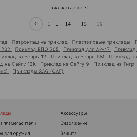
Показать еще
1
…
14
15
16
клад
Патронташ на приклад
Пластиковые приклады
 202
Приклад ВПО 205
Приклад для АК-47
Приклад
риклад на Вепрь-12
Приклад на Вепрь-КМ
Приклад н
д на Сайгу 12К
Приклад на Сайгу 9
Приклад на Тигр
енс)
Приклады SAG (САГ)
клады
Аксессуары
и пламегасители
Снаряжение
ы для оружия
Защита