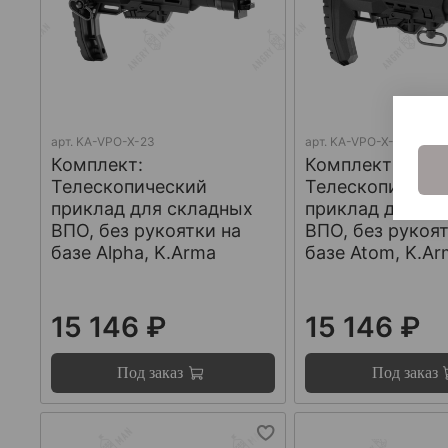
арт.
KA-VPO-X-23
арт.
KA-VPO-X-22
Комплект:
Комплект:
Телескопический
Телескопическ
приклад для складных
приклад для ск
ВПО, без рукоятки на
ВПО, без рукоят
базе Alpha, K.Arma
базе Atom, K.A
15 146 ₽
15 146 ₽
Под заказ
Под заказ