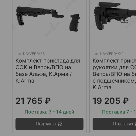
арт.
KA-VEPR-13
арт.
KA-VEPR-X-2
Комплект приклада для
Комплект прикл
СОК и Вепрь/ВПО на
рукоятки для С
базе Альфа, К.Арма /
Вепрь/ВПО на б
K.Arma
с подщечником,
K.Arma
21 765 ₽
19 205 ₽
Поставка 7 - 14 дней
Поставка 7 - 
Под заказ
Под заказ