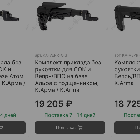
арт.
KA-VEPR-X-3
арт.
KA-VEPR-
ада без
Комплект приклада без
Комплект
ОК и
рукоятки для СОК и
рукоятки
азе Атом
Вепрь/ВПО на базе
Вепрь/ВП
 К.Арма /
Альфа с подщечником,
K.Arma
К.Арма / K.Arma
19 205 ₽
18 72
14 дней
Поставка 7 - 14 дней
Постав
Под заказ
По