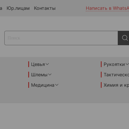
а
Юр.лицам
Контакты
Написать в Whats
Цевья
Рукоятки
Шлемы
Тактическ
Медицина
Химия и к