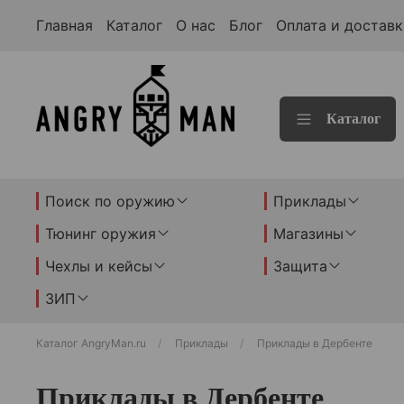
Главная
Каталог
О нас
Блог
Оплата и доставк
Каталог
Поиск по оружию
Приклады
Тюнинг оружия
Магазины
Чехлы и кейсы
Защита
ЗИП
Каталог AngryMan.ru
Приклады
Приклады в Дербенте
Приклады в Дербенте