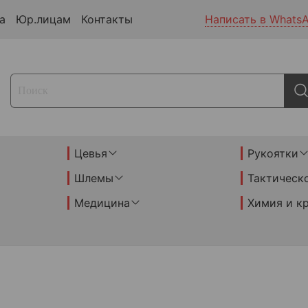
а
Юр.лицам
Контакты
Написать в Whats
Цевья
Рукоятки
Шлемы
Тактическ
Медицина
Химия и к