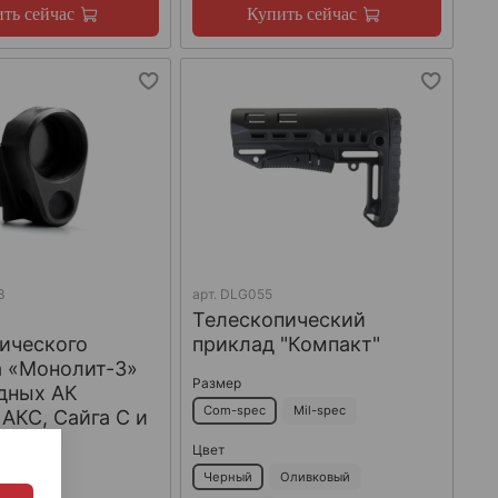
ть сейчас
Купить сейчас
3
арт.
DLG055
Телескопический
ического
приклад "Компакт"
а «Монолит-3»
Размер
дных АК
Com-spec
Mil-spec
 АКС, Сайга С и
acon
Цвет
Черный
Оливковый