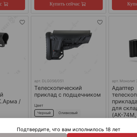
с
Купить сейчас
Купи
арт.
DLG056/051
арт.
Монолит 
Телескопический
Адаптер
ий
приклад с подщечником
телескоп
К.Арма /
приклад
Цвет
для скла
Черный
Оливковый
(АК-74М,
МК), Arm
Песочный
Подтвердите, что вам исполнилось 18 лет