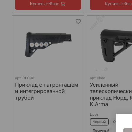
Купить сейчас
Купить сейча
арт.
DLG081
арт.
Nord
Приклад с патронташем
Усиленный
и интегрированной
телескопическ
трубой
приклад Норд, 
K.Arma
Цвет
Черный
Оливковый
Песочный