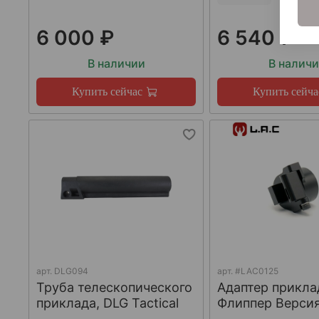
6 000 ₽
6 540 ₽
В наличии
В налич
Купить сейчас
Купить сейча
арт.
DLG094
арт.
#LAC0125
Труба телескопического
Адаптер прикла
приклада, DLG Tactical
Флиппер Версия-