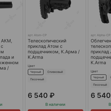
арт.
Atom-CP
арт.
Alpha-CP
 АКМ,
Телескопический
Облегче
 с
приклад Атом с
телеско
ым
подщечником, К.Арма /
приклад 
лада и
K.Arma
подщечни
ложенном
K.Arma
Цвет
ма /
Цвет
Черный
Оливковый
Черный
Песочный
Песочный
6 540 ₽
6 540
ии
В наличии
В