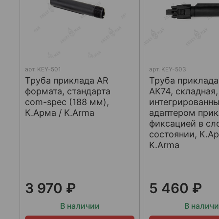
арт.
KEY-501
арт.
KEY-503
Труба приклада AR
Труба приклада
формата, стандарта
АК74, складная,
com-spec (188 мм),
интегрированн
К.Арма / K.Arma
адаптером прик
фиксацией в с
состоянии, К.Ар
K.Arma
3 970 ₽
5 460 ₽
В наличии
В налич