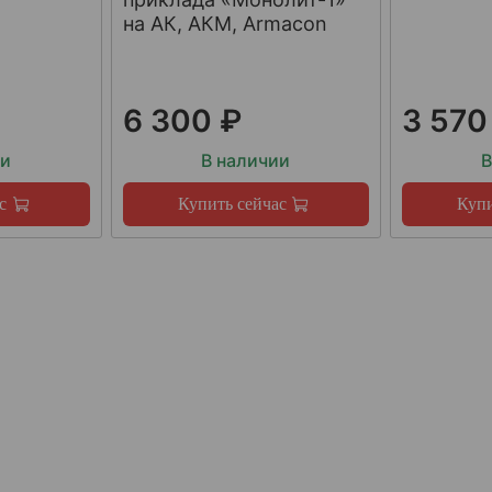
на АК, АКМ, Armacon
6 300 ₽
3 570
ии
В наличии
В
с
Купить сейчас
Купи