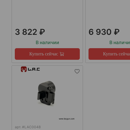
3 822 ₽
6 930 ₽
В наличии
В налич
Купить сейчас
Купить сейча
арт.
#LAC0048