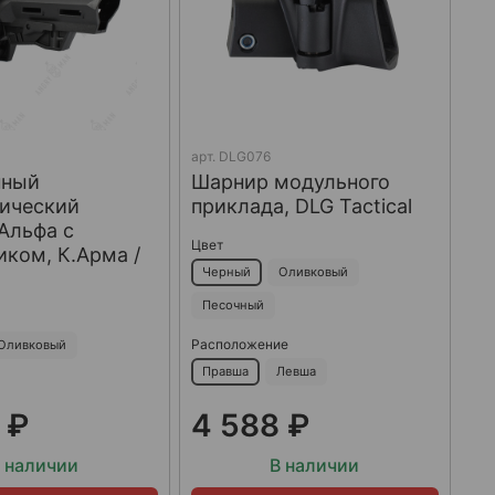
арт.
DLG076
нный
Шарнир модульного
пический
приклада, DLG Tactical
Альфа с
Цвет
ком, К.Арма /
Черный
Оливковый
Песочный
Расположение
Оливковый
Правша
Левша
 ₽
4 588 ₽
 наличии
В наличии