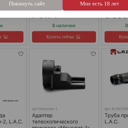
Покинуть сайт
Мне есть 18 лет
7 817 ₽
6 500
ии
В наличии
В
с
Купить сейчас
Купи
арт.
Монолит-1
арт.
#LAC009
да
Адаптер
Труба пр
2, L.A.C.
телескопического
L.A.C.
приклада «Монолит-1»