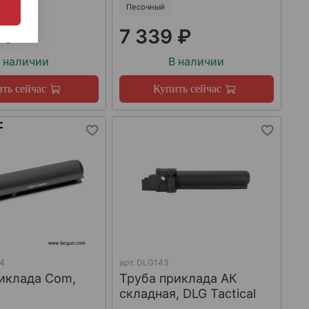
Песочный
 ₽
7 339 ₽
 наличии
В наличии
ть сейчас
Купить сейчас
4
арт.
DLG143
иклада Com,
Труба приклада АК
складная, DLG Tactical