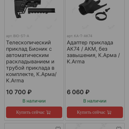
арт.
BIO-ST-A
арт.
КА-Т-АК74
Телескопический
Адаптер приклада
приклад Бионик с
АК74 / АКМ, без
автоматическим
завышения, К.Арма /
раскладыванием и
K.Arma
трубой приклада в
комплекте, К.Арма/
K.Arma
10 700 ₽
6 060 ₽
В наличии
В наличии
Купить сейчас
Купить сейчас