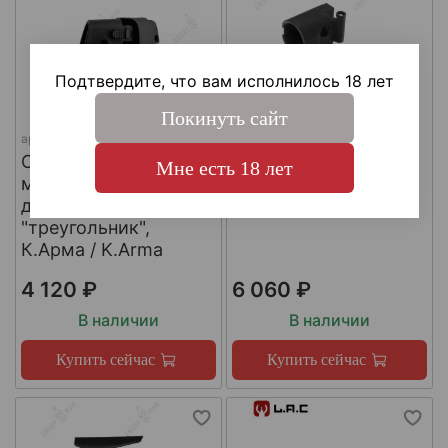
Подтвердите, что вам исполнилось 18 лет
Покинуть сайт
арт.
SH4
арт.
КА-Т-АКС
Складной шарнир
Адаптер приклада
Мне есть 18 лет
модульного приклада
АКСУ/АКС-74У,
для трубы приклада
К.Арма / K.Arma
"треугольник",
К.Арма / K.Arma
4 120 ₽
6 060 ₽
В наличии
В наличии
Купить сейчас
Купить сейчас