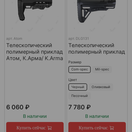
арт.
Atom
арт.
DLG131
Телескопический
Телескопический
полимерный приклад
полимерный приклад
Атом, К.Арма/ K.Arma
Размер
Com-spec
Mil-spec
Цвет
Черный
Оливковый
Песочный
6 060 ₽
7 780 ₽
В наличии
В наличии
Купить сейчас
Купить сейчас