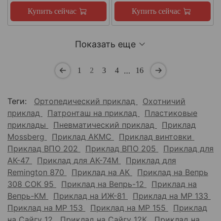
Купить сейчас
Купить сейчас
Показать еще
…
1
2
3
4
16
Теги:
Ортопедический приклад
Охотничий
приклад
Патронташ на приклад
Пластиковые
приклады
Пневматический приклад
Приклад
Mossberg
Приклад АКМС
Приклад винтовки
Приклад ВПО 202
Приклад ВПО 205
Приклад для
АК-47
Приклад для АК-74М
Приклад для
Remington 870
Приклад на АК
Приклад на Вепрь
308 СОК 95
Приклад на Вепрь-12
Приклад на
Вепрь-КМ
Приклад на ИЖ-81
Приклад на МР 133
Приклад на МР 153
Приклад на МР 155
Приклад
на Сайгу 12
Приклад на Сайгу 12К
Приклад на