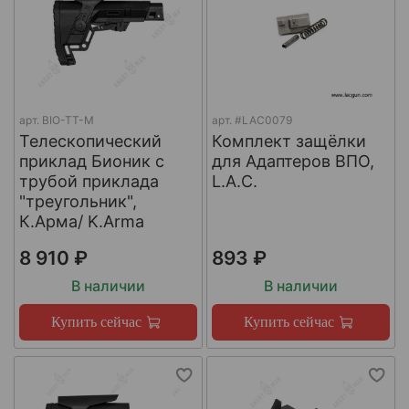
арт.
BIO-TT-M
арт.
#LAC0079
Телескопический
Комплект защёлки
приклад Бионик с
для Адаптеров ВПО,
трубой приклада
L.A.C.
"треугольник",
К.Арма/ K.Arma
8 910 ₽
893 ₽
В наличии
В наличии
Купить сейчас
Купить сейчас