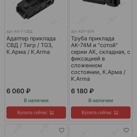
арт.
КА-Т-СВД
арт.
KEY-504
Адаптер приклада
Труба приклада
СВД / Тигр / TG3,
АК-74М и "сотой"
К.Арма / K.Arma
серии АК, складная, с
фиксацией в
сложенном
состоянии, К.Арма /
K.Arma
6 060 ₽
6 180 ₽
В наличии
В наличии
Купить сейчас
Купить сейчас