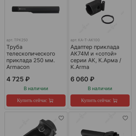
арт.
ТРК250
арт.
КА-Т-АК100
Труба
Адаптер приклада
телескопического
АК74М и «сотой»
приклада 250 мм.
серии АК, К.Арма /
Armacon
K.Arma
4 725 ₽
6 060 ₽
В наличии
В наличии
Купить сейчас
Купить сейчас