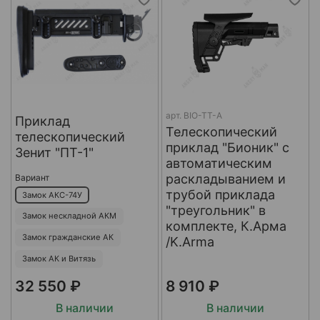
арт.
BIO-TT-A
Приклад
Телескопический
телескопический
приклад "Бионик" с
Зенит "ПТ-1"
автоматическим
раскладыванием и
Вариант
трубой приклада
Замок АКС-74У
"треугольник" в
Замок нескладной АКМ
комплекте, К.Арма
Замок гражданские АК
/K.Arma
Замок АК и Витязь
32 550 ₽
8 910 ₽
В наличии
В наличии