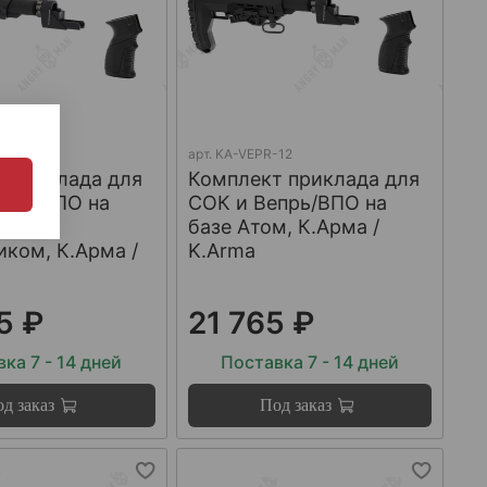
-3
арт.
KA-VEPR-12
 приклада для
Комплект приклада для
прь/ВПО на
СОК и Вепрь/ВПО на
фа с
базе Атом, К.Арма /
ком, К.Арма /
K.Arma
5 ₽
21 765 ₽
ка 7 - 14 дней
Поставка 7 - 14 дней
д заказ
Под заказ