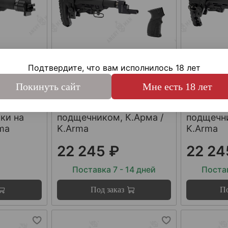
Подтвердите, что вам исполнилось 18 лет
арт.
KA-VEPR-2
арт.
KA-VEPR
Комплект приклада для
Комплект
Покинуть сайт
Мне есть 18 лет
ий
СОК и Вепрь/ВПО на
СОК и Ве
ладных
базе Атом с
базе Аль
ки на
подщечником, К.Арма /
подщечни
rma
K.Arma
K.Arma
22 245 ₽
22 24
Поставка 7 - 14 дней
Постав
Под заказ
По