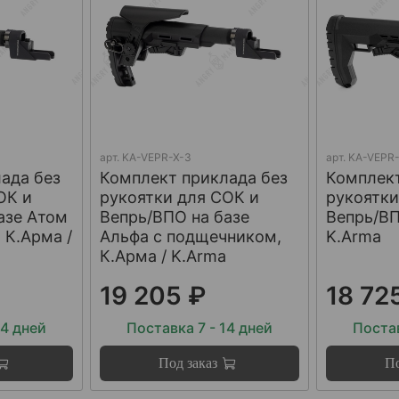
арт.
KA-VEPR-X-3
арт.
KA-VEPR-
ада без
Комплект приклада без
Комплект
ОК и
рукоятки для СОК и
рукоятки
азе Атом
Вепрь/ВПО на базе
Вепрь/ВП
 К.Арма /
Альфа с подщечником,
K.Arma
К.Арма / K.Arma
19 205 ₽
18 72
14 дней
Поставка 7 - 14 дней
Постав
Под заказ
По