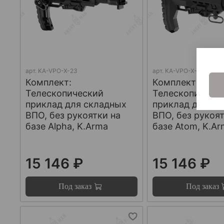
арт.
KA-VPO-X-23
арт.
KA-VPO-X-22
Комплект:
Комплект:
Телескопический
Телескопическ
приклад для складных
приклад для ск
ВПО, без рукоятки на
ВПО, без рукоят
базе Alpha, K.Arma
базе Atom, K.A
15 146 ₽
15 146 ₽
Под заказ
Под заказ