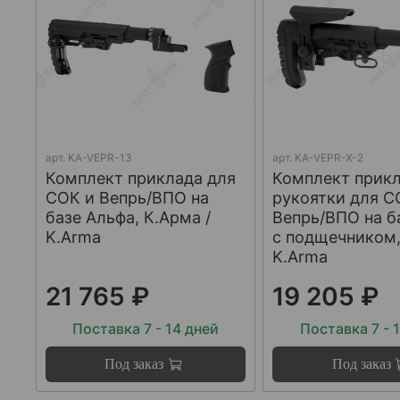
арт.
KA-VEPR-13
арт.
KA-VEPR-X-2
Комплект приклада для
Комплект прикл
СОК и Вепрь/ВПО на
рукоятки для С
базе Альфа, К.Арма /
Вепрь/ВПО на б
K.Arma
с подщечником,
K.Arma
21 765 ₽
19 205 ₽
Поставка 7 - 14 дней
Поставка 7 - 
Под заказ
Под заказ