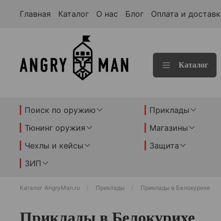
Главная
Каталог
О нас
Блог
Оплата и доставк
Каталог
Поиск по оружию
Приклады
Тюнинг оружия
Магазины
Чехлы и кейсы
Защита
ЗИП
Каталог AngryMan.ru
Приклады
Приклады в Белокурихе
Приклады в Белокурихе