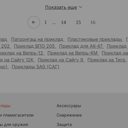
Показать еще
1
…
14
15
16
клад
Патронташ на приклад
Пластиковые приклады
 202
Приклад ВПО 205
Приклад для АК-47
Приклад
риклад на Вепрь-12
Приклад на Вепрь-КМ
Приклад н
д на Сайгу 12К
Приклад на Сайгу 9
Приклад на Тигр
енс)
Приклады SAG (САГ)
клады
Аксессуары
и пламегасители
Снаряжение
ы для оружия
Защита