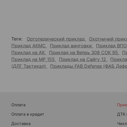
Теги:
Ортопедический приклад
Охотничий при
Приклад АКМС
Приклад винтовки
Приклад ВПО
Приклад на АК
Приклад на Вепрь 308 СОК 95
П
Приклад на МР 155
Приклад на Сайгу 12
Прикла
(ДЛГ Тактикал)
Приклады FAB Defense (ФАБ Деф
Оплата
При
Оплата в кредит
ДТК 
Доставка
Чехл