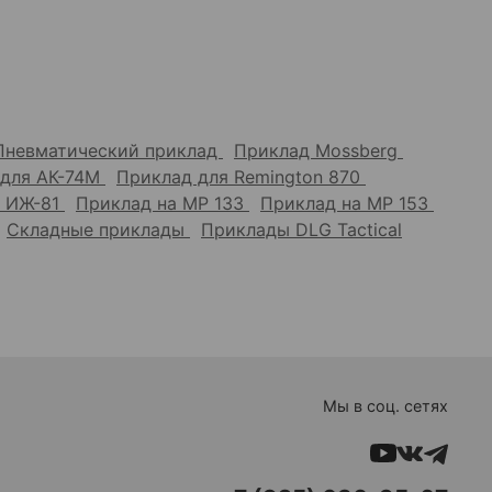
Пневматический приклад
Приклад Mossberg
 для АК-74М
Приклад для Remington 870
а ИЖ-81
Приклад на МР 133
Приклад на МР 153
Складные приклады
Приклады DLG Tactical
Мы в соц. сетях