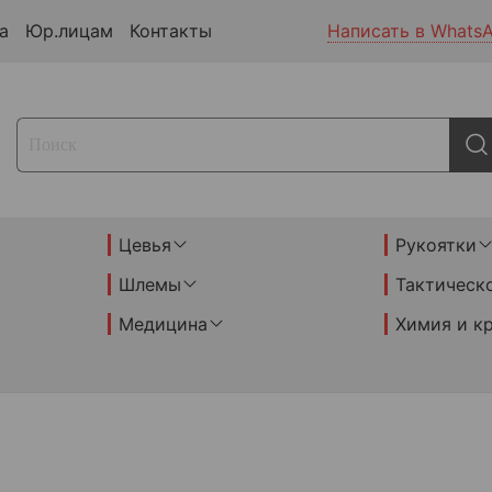
а
Юр.лицам
Контакты
Написать в Whats
Цевья
Рукоятки
Шлемы
Тактическ
Медицина
Химия и к