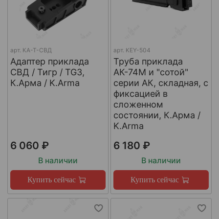
арт.
КА-Т-СВД
арт.
KEY-504
Адаптер приклада
Труба приклада
СВД / Тигр / TG3,
АК-74М и "сотой"
К.Арма / K.Arma
серии АК, складная, с
фиксацией в
сложенном
состоянии, К.Арма /
K.Arma
6 060 ₽
6 180 ₽
В наличии
В наличии
Купить сейчас
Купить сейчас