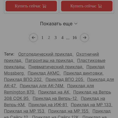
Купить сейчас
Купить сейчас
Показать еще
…
1
2
3
4
16
Теги:
Ортопедический приклад
Охотничий
приклад
Патронташ на приклад
Пластиковые
приклады
Пневматический приклад
Приклад
Mossberg
Приклад АКМС
Приклад винтовки
Приклад ВПО 202
Приклад ВПО 205
Приклад для
АК-47
Приклад для АК-74М
Приклад для
Remington 870
Приклад на АК
Приклад на Вепрь
308 СОК 95
Приклад на Вепрь-12
Приклад на
Вепрь-КМ
Приклад на ИЖ-81
Приклад на МР 133
Приклад на МР 153
Приклад на МР 155
Приклад
на Сайгу 12
Приклад на Сайгу 12К
Приклад на