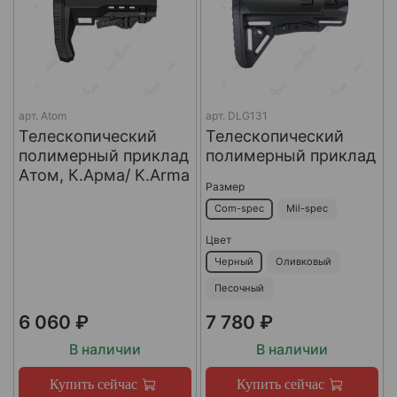
арт.
Atom
арт.
DLG131
Телескопический
Телескопический
полимерный приклад
полимерный приклад
Атом, К.Арма/ K.Arma
Размер
Com-spec
Mil-spec
Цвет
Черный
Оливковый
Песочный
6 060 ₽
7 780 ₽
В наличии
В наличии
Купить сейчас
Купить сейчас