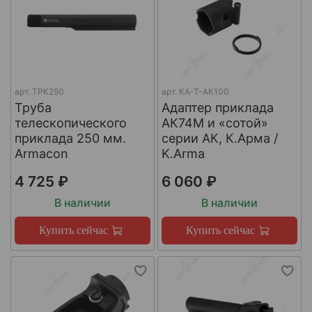
арт.
ТРК250
арт.
КА-Т-АК100
Труба
Адаптер приклада
телескопического
АК74М и «сотой»
приклада 250 мм.
серии АК, К.Арма /
Armacon
K.Arma
4 725 ₽
6 060 ₽
В наличии
В наличии
Купить сейчас
Купить сейчас