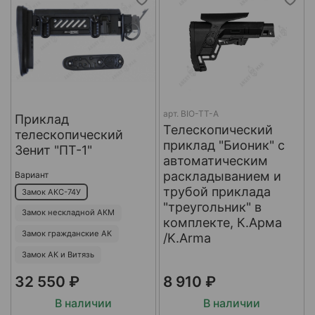
арт.
BIO-TT-A
Приклад
Телескопический
телескопический
приклад "Бионик" с
Зенит "ПТ-1"
автоматическим
раскладыванием и
Вариант
трубой приклада
Замок АКС-74У
"треугольник" в
Замок нескладной АКМ
комплекте, К.Арма
Замок гражданские АК
/K.Arma
Замок АК и Витязь
32 550 ₽
8 910 ₽
В наличии
В наличии