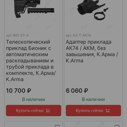
арт.
BIO-ST-A
арт.
КА-Т-АК74
Телескопический
Адаптер приклада
приклад Бионик с
АК74 / АКМ, без
автоматическим
завышения, К.Арма /
раскладыванием и
K.Arma
трубой приклада в
комплекте, К.Арма/
K.Arma
10 700 ₽
6 060 ₽
В наличии
В наличии
Купить сейчас
Купить сейчас