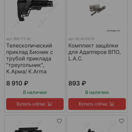
арт.
BIO-TT-M
арт.
#LAC0079
Телескопический
Комплект защёлки
приклад Бионик с
для Адаптеров ВПО,
трубой приклада
L.A.C.
"треугольник",
К.Арма/ K.Arma
8 910 ₽
893 ₽
В наличии
В наличии
Купить сейчас
Купить сейчас