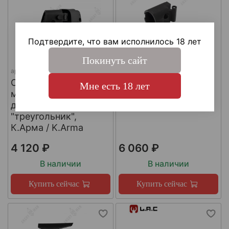
Подтвердите, что вам исполнилось 18 лет
Покинуть сайт
арт.
SH4
арт.
КА-Т-АКС
Складной шарнир
Адаптер приклада
Мне есть 18 лет
модульного приклада
АКСУ/АКС-74У,
для трубы приклада
К.Арма / K.Arma
"треугольник",
К.Арма / K.Arma
4 120 ₽
6 060 ₽
В наличии
В наличии
Купить сейчас
Купить сейчас