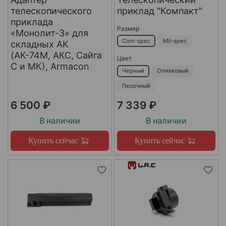
телескопического
приклад "Компакт"
приклада
Размер
«Монолит-3» для
Com-spec
Mil-spec
складных АК
(АК-74М, АКС, Сайга
Цвет
С и МК), Armacon
Черный
Оливковый
Песочный
6 500 ₽
7 339 ₽
В наличии
В наличии
Купить сейчас
Купить сейчас