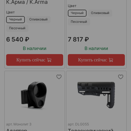
К.Арма / K.Arma
Цвет
Цвет
Черный
Оливковый
Черный
Оливковый
Песочный
Песочный
6 540 ₽
7 817 ₽
В наличии
В наличии
Купить сейчас
Купить сейчас
арт.
Монолит 3
арт.
DLG055
Адаптер
Телескопический