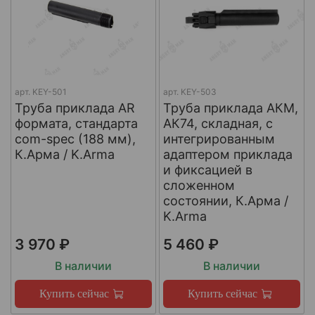
арт.
KEY-501
арт.
KEY-503
Труба приклада AR
Труба приклада АКМ,
формата, стандарта
АК74, складная, с
com-spec (188 мм),
интегрированным
К.Арма / K.Arma
адаптером приклада
и фиксацией в
сложенном
состоянии, К.Арма /
K.Arma
3 970 ₽
5 460 ₽
В наличии
В наличии
Купить сейчас
Купить сейчас