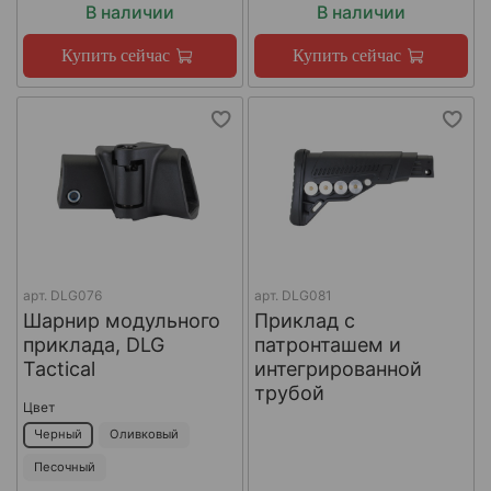
В наличии
В наличии
Купить сейчас
Купить сейчас
арт.
DLG076
арт.
DLG081
Шарнир модульного
Приклад с
приклада, DLG
патронташем и
Tactical
интегрированной
трубой
Цвет
Черный
Оливковый
Песочный