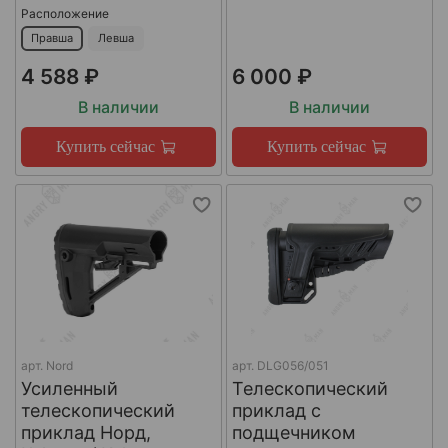
Расположение
Правша
Левша
4 588 ₽
6 000 ₽
В наличии
В наличии
Купить сейчас
Купить сейчас
арт.
Nord
арт.
DLG056/051
Усиленный
Телескопический
телескопический
приклад с
приклад Норд,
подщечником