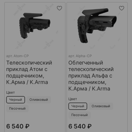
арт.
Atom-CP
арт.
Alpha-CP
Телескопический
Облегченный
приклад Атом с
телескопический
подщечником,
приклад Альфа с
К.Арма / K.Arma
подщечником,
К.Арма / K.Arma
Цвет
Цвет
Черный
Оливковый
Черный
Оливковый
Песочный
Песочный
6 540 ₽
6 540 ₽