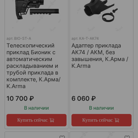
арт.
BIO-ST-A
арт.
КА-Т-АК74
Телескопический
Адаптер приклада
приклад Бионик с
АК74 / АКМ, без
автоматическим
завышения, К.Арма /
раскладыванием и
K.Arma
трубой приклада в
комплекте, К.Арма/
K.Arma
10 700 ₽
6 060 ₽
В наличии
В наличии
Купить сейчас
Купить сейчас