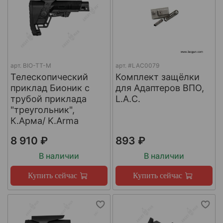
арт.
BIO-TT-M
арт.
#LAC0079
Телескопический
Комплект защёлки
приклад Бионик с
для Адаптеров ВПО,
трубой приклада
L.A.C.
"треугольник",
К.Арма/ K.Arma
8 910 ₽
893 ₽
В наличии
В наличии
Купить сейчас
Купить сейчас