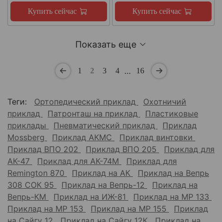
Купить сейчас
Купить сейчас
Показать еще
…
1
2
3
4
16
Теги:
Ортопедический приклад
Охотничий
приклад
Патронташ на приклад
Пластиковые
приклады
Пневматический приклад
Приклад
Mossberg
Приклад АКМС
Приклад винтовки
Приклад ВПО 202
Приклад ВПО 205
Приклад для
АК-47
Приклад для АК-74М
Приклад для
Remington 870
Приклад на АК
Приклад на Вепрь
308 СОК 95
Приклад на Вепрь-12
Приклад на
Вепрь-КМ
Приклад на ИЖ-81
Приклад на МР 133
Приклад на МР 153
Приклад на МР 155
Приклад
на Сайгу 12
Приклад на Сайгу 12К
Приклад на