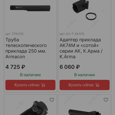
арт.
ТРК250
арт.
КА-Т-АК100
Труба
Адаптер приклада
телескопического
АК74М и «сотой»
приклада 250 мм.
серии АК, К.Арма /
Armacon
K.Arma
4 725 ₽
6 060 ₽
В наличии
В наличии
Купить сейчас
Купить сейчас