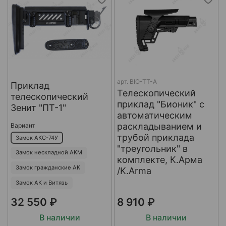
арт.
BIO-TT-A
Приклад
Телескопический
телескопический
приклад "Бионик" с
Зенит "ПТ-1"
автоматическим
раскладыванием и
Вариант
трубой приклада
Замок АКС-74У
"треугольник" в
Замок нескладной АКМ
комплекте, К.Арма
Замок гражданские АК
/K.Arma
Замок АК и Витязь
32 550 ₽
8 910 ₽
В наличии
В наличии