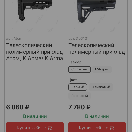
арт.
Atom
арт.
DLG131
Телескопический
Телескопический
полимерный приклад
полимерный приклад
Атом, К.Арма/ K.Arma
Размер
Com-spec
Mil-spec
Цвет
Черный
Оливковый
Песочный
6 060 ₽
7 780 ₽
В наличии
В наличии
Купить сейчас
Купить сейчас