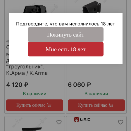
Подтвердите, что вам исполнилось 18 лет
Покинуть сайт
арт.
SH4
арт.
КА-Т-АКС
Складной шарнир
Адаптер приклада
Мне есть 18 лет
модульного приклада
АКСУ/АКС-74У,
для трубы приклада
К.Арма / K.Arma
"треугольник",
К.Арма / K.Arma
4 120 ₽
6 060 ₽
В наличии
В наличии
Купить сейчас
Купить сейчас