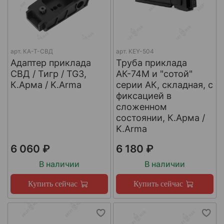
арт.
КА-Т-СВД
арт.
KEY-504
Адаптер приклада
Труба приклада
СВД / Тигр / TG3,
АК-74М и "сотой"
К.Арма / K.Arma
серии АК, складная, с
фиксацией в
сложенном
состоянии, К.Арма /
K.Arma
6 060 ₽
6 180 ₽
В наличии
В наличии
Купить сейчас
Купить сейчас