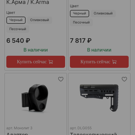
К.Арма / K.Arma
Цвет
Цвет
Черный
Оливковый
Черный
Оливковый
Песочный
Песочный
6 540 ₽
7 817 ₽
В наличии
В наличии
Купить сейчас
Купить сейчас
арт.
Монолит 3
арт.
DLG055
Адаптер
Телескопический