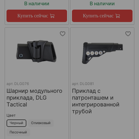
В наличии
В наличии
Купить сейчас
Купить сейчас
арт.
DLG076
арт.
DLG081
Шарнир модульного
Приклад с
приклада, DLG
патронташем и
Tactical
интегрированной
трубой
Цвет
Черный
Оливковый
Песочный