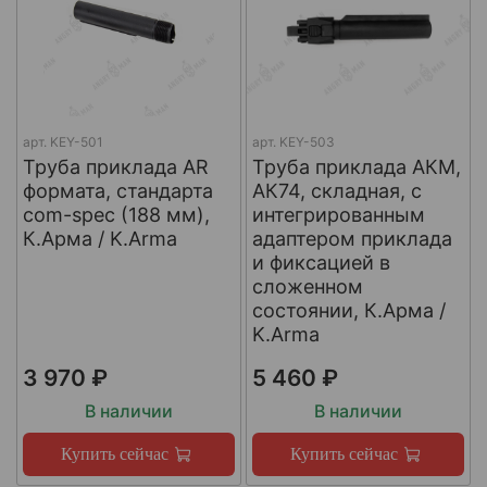
арт.
KEY-501
арт.
KEY-503
Труба приклада AR
Труба приклада АКМ,
формата, стандарта
АК74, складная, с
com-spec (188 мм),
интегрированным
К.Арма / K.Arma
адаптером приклада
и фиксацией в
сложенном
состоянии, К.Арма /
K.Arma
3 970 ₽
5 460 ₽
В наличии
В наличии
Купить сейчас
Купить сейчас