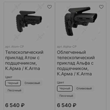
арт.
Atom-CP
арт.
Alpha-CP
Телескопический
Облегченный
приклад Атом с
телескопический
подщечником,
приклад Альфа с
К.Арма / K.Arma
подщечником,
К.Арма / K.Arma
Цвет
Цвет
Черный
Оливковый
Черный
Оливковый
Песочный
Песочный
6 540 ₽
6 540 ₽