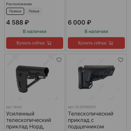
Расположение
Правша
Левша
4 588 ₽
6 000 ₽
В наличии
В наличии
Купить сейчас
Купить сейчас
арт.
Nord
арт.
DLG056/051
Усиленный
Телескопический
телескопический
приклад с
приклад Норд,
подщечником