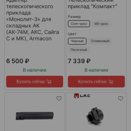
телескопического
приклад "Компакт"
приклада
Размер
«Монолит-3» для
Com-spec
Mil-spec
складных АК
(АК-74М, АКС, Сайга
Цвет
С и МК), Armacon
Черный
Оливковый
Песочный
6 500 ₽
7 339 ₽
В наличии
В наличии
Купить сейчас
Купить сейчас