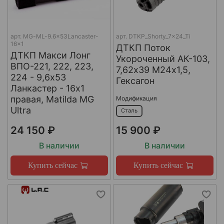
арт.
MG-ML-9.6x53Lancaster-
арт.
DTKP_Shorty_7x24_Ti
16x1
ДТКП Поток
ДТКП Макси Лонг
Укороченный АК-103,
ВПО-221, 222, 223,
7,62х39 М24х1,5,
224 - 9,6x53
Гексагон
Ланкастер - 16x1
правая, Matilda MG
Модификация
Ultra
Сталь
24 150 ₽
15 900 ₽
В наличии
В наличии
Купить сейчас
Купить сейчас