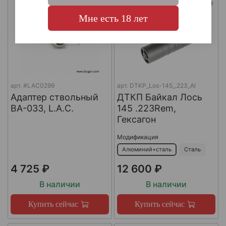
Мне есть 18 лет
арт.
#LAC0299
арт.
DTKP_Los-145_.223_Al
Адаптер ствольный
ДТКП Байкал Лось
BA-033, L.A.C.
145 .223Rem,
Гексагон
Модификация
Алюминий+сталь
Сталь
4 725 ₽
12 600 ₽
В наличии
В наличии
Купить сейчас
Купить сейчас