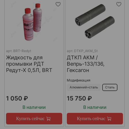
арт.
BRT-Redyt
арт.
DTKP_AKM_St
Жидкость для
ДТКП АКМ /
промывки РДТ
Вепрь-133/136,
Редут-Х 0,5Л, BRT
Гексагон
Модификация
Алюминий+сталь
Сталь
1 050 ₽
15 750 ₽
В наличии
В наличии
Купить сейчас
Купить сейчас