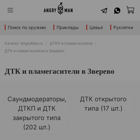
Поиск по оружию
Приклады
Цевья
Рукоятки
Каталог AngryMan.ru
ДТКП и пламегасители
ДТК и пламегасители в Зверево
ДТК и пламегасители в Зверево
Саундмодераторы,
ДТК открытого
ДТКП и ДТК
типа (17 шт.)
закрытого типа
(202 шт.)