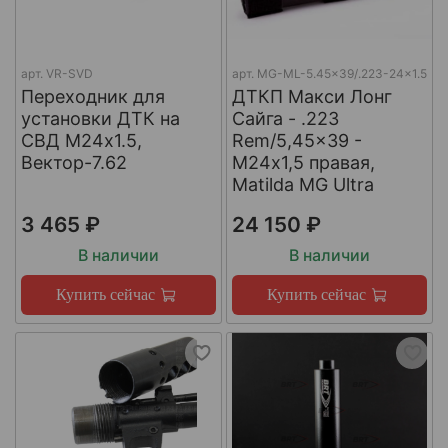
арт.
VR-SVD
арт.
MG-ML-5.45x39/.223-24x1.5
Переходник для
ДТКП Макси Лонг
установки ДТК на
Сайга - .223
СВД М24х1.5,
Rem/5,45x39 -
Вектор-7.62
М24x1,5 правая,
Matilda MG Ultra
3 465 ₽
24 150 ₽
В наличии
В наличии
Купить сейчас
Купить сейчас