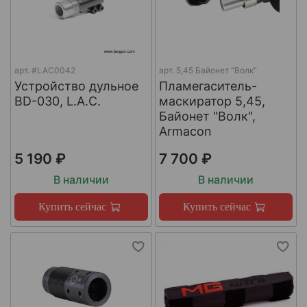
арт.
#LAC0042
арт.
5,45 Байонет "Волк"
Устройство дульное
Пламегаситель-
BD-030, L.A.C.
маскиратор 5,45,
Байонет "Волк",
Armacon
5 190 ₽
7 700 ₽
В наличии
В наличии
Купить сейчас
Купить сейчас