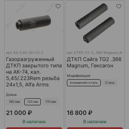
арт.
AA-5,45-24x1,5-2
арт.
DTKP_TG-2_.366-Magnum_Al
Газоразгруженный
ДТКП Сайга TG2 .366
ДТКП закрытого типа
Magnum, Гексагон
на АК-74, кал.
Модификация
5,45/.223Rem резьба
Алюминий+сталь
Сталь
24х1,5, Alfa Arms
Длина
190 мм
120 мм
170 мм
21 000 ₽
16 800 ₽
В наличии
В наличии