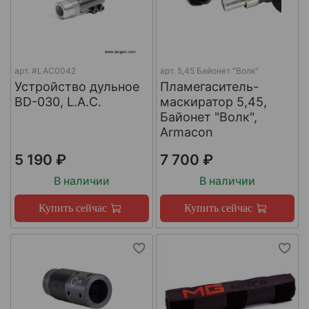
арт.
#LAC0042
арт.
5,45 Байонет "Волк"
Устройство дульное
Пламегаситель-
BD-030, L.A.C.
маскиратор 5,45,
Байонет "Волк",
Armacon
5 190 ₽
7 700 ₽
В наличии
В наличии
Купить сейчас
Купить сейчас