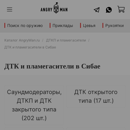
Поиск по оружию
Приклады
Цевья
Рукоятки
Каталог AngryMan.ru
ДТКП и пламегасители
ДТК и пламегасители в Сибае
ДТК и пламегасители в Сибае
Саундмодераторы,
ДТК открытого
ДТКП и ДТК
типа (17 шт.)
закрытого типа
(202 шт.)