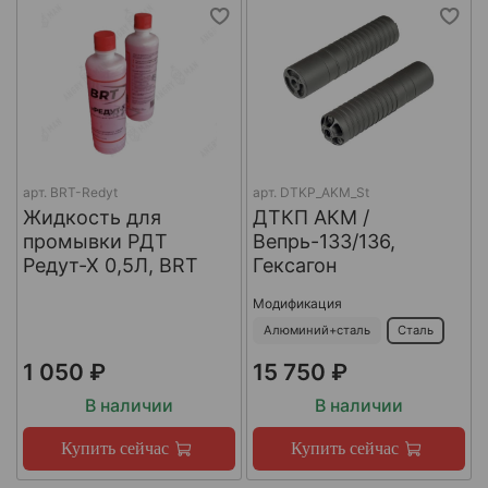
арт.
BRT-Redyt
арт.
DTKP_AKM_St
Жидкость для
ДТКП АКМ /
промывки РДТ
Вепрь-133/136,
Редут-Х 0,5Л, BRT
Гексагон
Модификация
Алюминий+сталь
Сталь
1 050 ₽
15 750 ₽
В наличии
В наличии
Купить сейчас
Купить сейчас