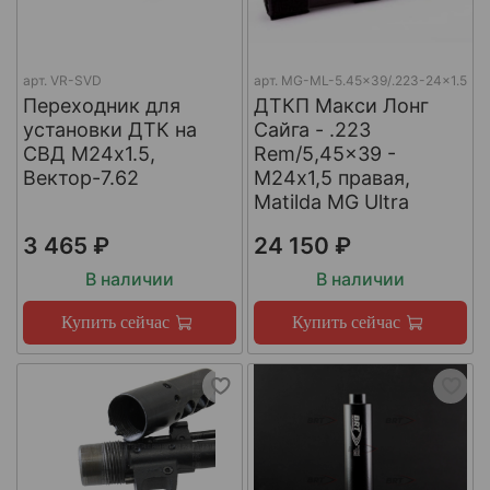
арт.
VR-SVD
арт.
MG-ML-5.45x39/.223-24x1.5
Переходник для
ДТКП Макси Лонг
установки ДТК на
Сайга - .223
СВД М24х1.5,
Rem/5,45x39 -
Вектор-7.62
М24x1,5 правая,
Matilda MG Ultra
3 465 ₽
24 150 ₽
В наличии
В наличии
Купить сейчас
Купить сейчас