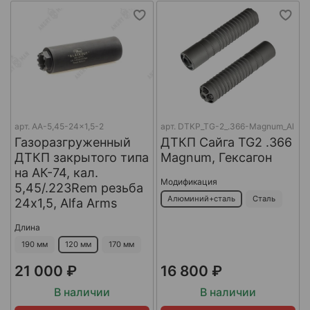
арт.
AA-5,45-24x1,5-2
арт.
DTKP_TG-2_.366-Magnum_Al
Газоразгруженный
ДТКП Сайга TG2 .366
ДТКП закрытого типа
Magnum, Гексагон
на АК-74, кал.
Модификация
5,45/.223Rem резьба
Алюминий+сталь
Сталь
24х1,5, Alfa Arms
Длина
190 мм
120 мм
170 мм
21 000 ₽
16 800 ₽
В наличии
В наличии