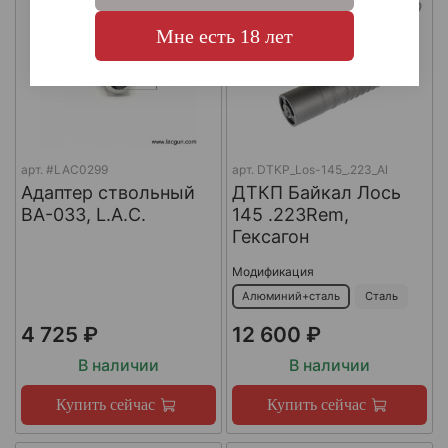
Мне есть 18 лет
арт.
#LAC0299
арт.
DTKP_Los-145_.223_Al
Адаптер ствольный
ДТКП Байкал Лось
BA-033, L.A.C.
145 .223Rem,
Гексагон
Модификация
Алюминий+сталь
Сталь
4 725 ₽
12 600 ₽
В наличии
В наличии
Купить сейчас
Купить сейчас