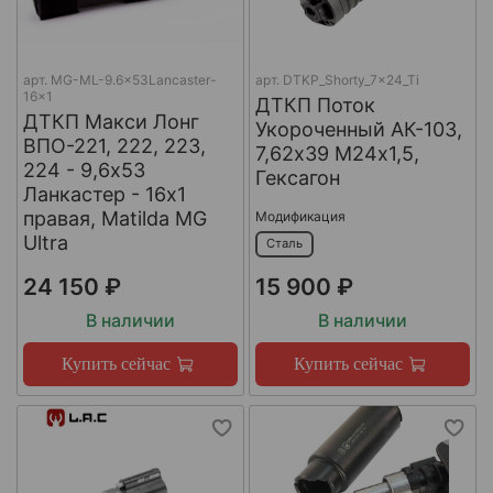
арт.
MG-ML-9.6x53Lancaster-
арт.
DTKP_Shorty_7x24_Ti
16x1
ДТКП Поток
ДТКП Макси Лонг
Укороченный АК-103,
ВПО-221, 222, 223,
7,62х39 М24х1,5,
224 - 9,6x53
Гексагон
Ланкастер - 16x1
правая, Matilda MG
Модификация
Ultra
Сталь
24 150 ₽
15 900 ₽
В наличии
В наличии
Купить сейчас
Купить сейчас