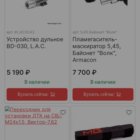
арт.
#LAC0042
арт.
5,45 Байонет "Волк"
Устройство дульное
Пламегаситель-
BD-030, L.A.C.
маскиратор 5,45,
Байонет "Волк",
Armacon
5 190 ₽
7 700 ₽
В наличии
В наличии
Купить сейчас
Купить сейчас