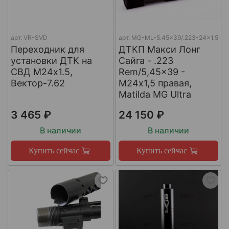
арт.
VR-SVD
арт.
MG-ML-5.45x39/.223-24x1.5
Переходник для
ДТКП Макси Лонг
установки ДТК на
Сайга - .223
СВД М24х1.5,
Rem/5,45x39 -
Вектор-7.62
М24x1,5 правая,
Matilda MG Ultra
3 465 ₽
24 150 ₽
В наличии
В наличии
Купить сейчас
Купить сейчас