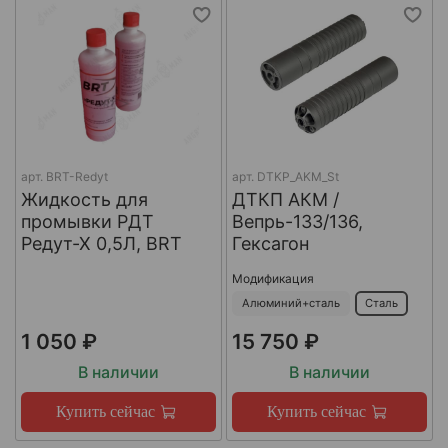
арт.
BRT-Redyt
арт.
DTKP_AKM_St
Жидкость для
ДТКП АКМ /
промывки РДТ
Вепрь-133/136,
Редут-Х 0,5Л, BRT
Гексагон
Модификация
Алюминий+сталь
Сталь
1 050 ₽
15 750 ₽
В наличии
В наличии
Купить сейчас
Купить сейчас