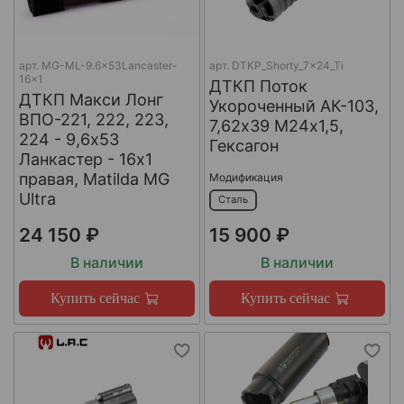
арт.
MG-ML-9.6x53Lancaster-
арт.
DTKP_Shorty_7x24_Ti
16x1
ДТКП Поток
ДТКП Макси Лонг
Укороченный АК-103,
ВПО-221, 222, 223,
7,62х39 М24х1,5,
224 - 9,6x53
Гексагон
Ланкастер - 16x1
правая, Matilda MG
Модификация
Ultra
Сталь
24 150 ₽
15 900 ₽
В наличии
В наличии
Купить сейчас
Купить сейчас