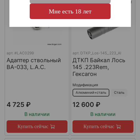
Мне есть 18 лет
арт.
#LAC0299
арт.
DTKP_Los-145_.223_Al
Адаптер ствольный
ДТКП Байкал Лось
BA-033, L.A.C.
145 .223Rem,
Гексагон
Модификация
Алюминий+сталь
Сталь
4 725 ₽
12 600 ₽
В наличии
В наличии
Купить сейчас
Купить сейчас