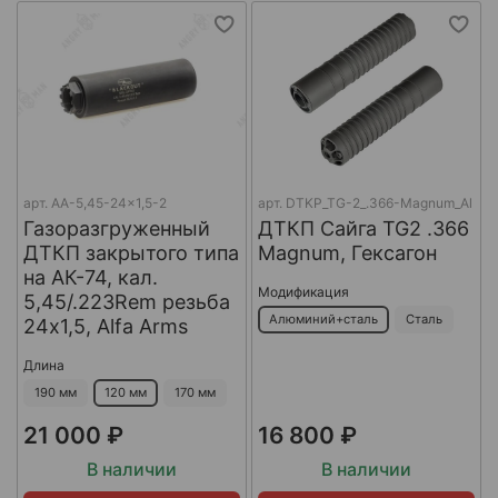
арт.
AA-5,45-24x1,5-2
арт.
DTKP_TG-2_.366-Magnum_Al
Газоразгруженный
ДТКП Сайга TG2 .366
ДТКП закрытого типа
Magnum, Гексагон
на АК-74, кал.
Модификация
5,45/.223Rem резьба
Алюминий+сталь
Сталь
24х1,5, Alfa Arms
Длина
190 мм
120 мм
170 мм
21 000 ₽
16 800 ₽
В наличии
В наличии